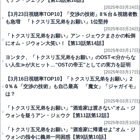
くアン・ジェウク【第15話第16話】
[2025年03月24日]
【3月23日視聴率TOP10】「交渉の技術」8％台＆視聴者数
も急増 「トクスリ五兄弟をお願い」1位堅持
[2025年03月24日]
「トクスリ五兄弟をお願い」アン・ジェウクまさかの転倒
にオム・ジウォン大笑い！【第13話第14話】
[2025年03月17日]
ヨンタク、「トクスリ五兄弟をお願い」のOST≪分からな
い人生≫が大ヒット…“OSTの帝王”としての実力を証明
[2025年03月17日]
【3月16日視聴率TOP10】「トクスリ五兄弟をお願い」2
0％＆「交渉の技術」も自己最高 「魔女」「ジャガイモ」
は？
[2025年03月17日]
「トクスリ五兄弟をお願い」”酒造家は渡さない”オム・ジ
ウォンを疑うアン・ジェウク【第11話第12話】
[2025年03月10日]
「トクスリ五兄弟をお願い」”酒造家に帰還せよ”オム・ジ
ウォンの指令に義弟一同困惑【第9話第10話】