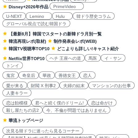
PrimeVideo
Disney+2026年作品
U-NEXT
Lemino
Hulu
韓ドラ歴史コラム
グローバル視点で読む韓国ドラ
【最新8月】韓国でスタートの新韓ドラ月別一覧
韓流再現レポ(取材)
制作発表会レポ(WEB)
韓国TV視聴率TOP10
どこよりも詳しい!キャスト紹介
ヘチ 王座への道
馬医
イ・サン
Netflix世界TOP10
トンイ
鬼宮
奇皇后
華政
善徳女王
恋人
愛が来る
財閥 X 刑事2
夫婦の結末
マンションのお仕事
人妻キラー
恋は飴模様
君へと続く僕のドリーム!
恋は命がけ
殺し屋たちの店2
今、不倫が問題ではありません
華流トップページ
次見る韓ドラに迷ったら見るコーナー