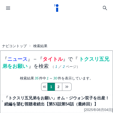
ナビコントップ
検索結果
『
ニュース
』
−
『
タイトル
』で『
トクスリ五兄
弟をお願い
』を検索
（
1
／
2
ページ）
検索結果
35
件中
1
～
30
件を表示しています。
1
2
「トクスリ五兄弟をお願い」オム・ジウォン双子を出産！
続編を望む視聴者続出【第53話第54話（最終回）】
[2025年08月04日]