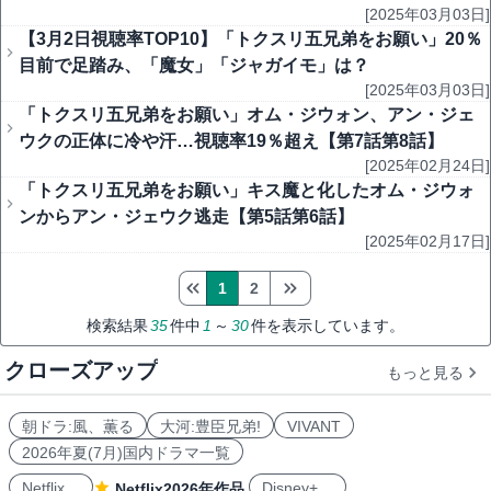
[2025年03月03日]
【3月2日視聴率TOP10】「トクスリ五兄弟をお願い」20％
目前で足踏み、「魔女」「ジャガイモ」は？
[2025年03月03日]
「トクスリ五兄弟をお願い」オム・ジウォン、アン・ジェ
ウクの正体に冷や汗…視聴率19％超え【第7話第8話】
[2025年02月24日]
「トクスリ五兄弟をお願い」キス魔と化したオム・ジウォ
ンからアン・ジェウク逃走【第5話第6話】
[2025年02月17日]
1
2
検索結果
35
件中
1
～
30
件を表示しています。
クローズアップ
もっと見る
朝ドラ:風、薫る
大河:豊臣兄弟!
VIVANT
2026年夏(7月)国内ドラマ一覧
Netflix
Disney+
Netflix2026年作品