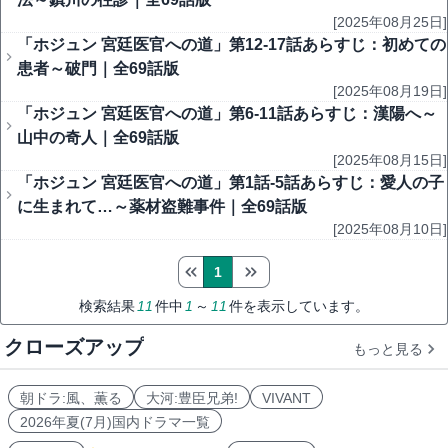
[2025年08月25日]
「ホジュン 宮廷医官への道」第12-17話あらすじ：初めての
患者～破門｜全69話版
[2025年08月19日]
「ホジュン 宮廷医官への道」第6-11話あらすじ：漢陽へ～
山中の奇人｜全69話版
[2025年08月15日]
「ホジュン 宮廷医官への道」第1話-5話あらすじ：愛人の子
に生まれて…～薬材盗難事件｜全69話版
[2025年08月10日]
1
検索結果
11
件中
1
～
11
件を表示しています。
クローズアップ
もっと見る
朝ドラ:風、薫る
大河:豊臣兄弟!
VIVANT
2026年夏(7月)国内ドラマ一覧