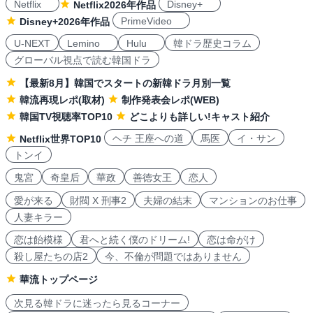
Netflix
Disney+
Netflix2026年作品
PrimeVideo
Disney+2026年作品
U-NEXT
Lemino
Hulu
韓ドラ歴史コラム
グローバル視点で読む韓国ドラ
【最新8月】韓国でスタートの新韓ドラ月別一覧
韓流再現レポ(取材)
制作発表会レポ(WEB)
韓国TV視聴率TOP10
どこよりも詳しい!キャスト紹介
ヘチ 王座への道
馬医
イ・サン
Netflix世界TOP10
トンイ
鬼宮
奇皇后
華政
善徳女王
恋人
愛が来る
財閥 X 刑事2
夫婦の結末
マンションのお仕事
人妻キラー
恋は飴模様
君へと続く僕のドリーム!
恋は命がけ
殺し屋たちの店2
今、不倫が問題ではありません
華流トップページ
次見る韓ドラに迷ったら見るコーナー