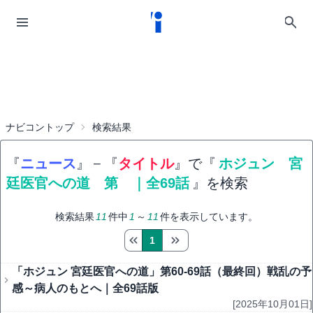
ナビコントップ
検索結果
『
ニュース
』
−
『
タイトル
』で『
ホジュン 宮
廷医官への道 第 ｜全69話
』を検索
検索結果
11
件中
1
～
11
件を表示しています。
1
「ホジュン 宮廷医官への道」第60-69話（最終回）戦乱の予
感～病人のもとへ｜全69話版
[2025年10月01日]