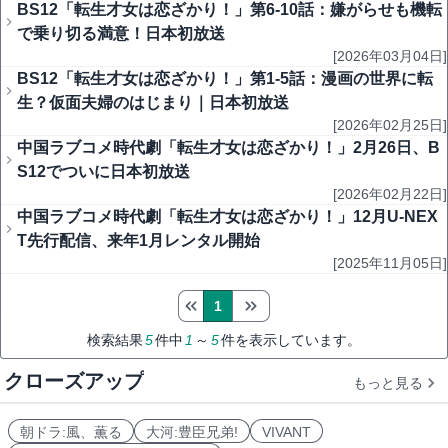
BS12「転生才女は恋ざかり！」第6-10話：嫌がらせも機転
で乗り切る満意！日本初放送
[2026年03月04日]
BS12「転生才女は恋ざかり！」第1-5話：漫画の世界に転
生？仮面夫婦のはじまり｜日本初放送
[2026年02月25日]
中国ラブコメ時代劇「転生才女は恋ざかり！」2月26日、B
S12でついに日本初放送
[2026年02月22日]
中国ラブコメ時代劇「転生才女は恋ざかり！」12月U-NEX
T先行配信、来年1月レンタル開始
[2025年11月05日]
1
検索結果
5
件中
1
～
5
件を表示しています。
クローズアップ
もっと見る
朝ドラ:風、薫る
大河:豊臣兄弟!
VIVANT