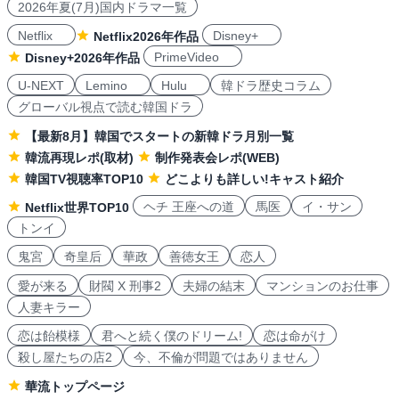
2026年夏(7月)国内ドラマ一覧
Netflix
Disney+
Netflix2026年作品
PrimeVideo
Disney+2026年作品
U-NEXT
Lemino
Hulu
韓ドラ歴史コラム
グローバル視点で読む韓国ドラ
【最新8月】韓国でスタートの新韓ドラ月別一覧
韓流再現レポ(取材)
制作発表会レポ(WEB)
韓国TV視聴率TOP10
どこよりも詳しい!キャスト紹介
ヘチ 王座への道
馬医
イ・サン
Netflix世界TOP10
トンイ
鬼宮
奇皇后
華政
善徳女王
恋人
愛が来る
財閥 X 刑事2
夫婦の結末
マンションのお仕事
人妻キラー
恋は飴模様
君へと続く僕のドリーム!
恋は命がけ
殺し屋たちの店2
今、不倫が問題ではありません
華流トップページ