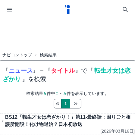
ナビコントップ
検索結果
『
ニュース
』
−
『
タイトル
』で『
転生才女は恋
ざかり
』を検索
検索結果
5
件中
1
～
5
件を表示しています。
1
BS12「転生才女は恋ざかり！」第11-最終話：困りごと相
談所開設！化け物退治？日本初放送
[2026年03月16日]