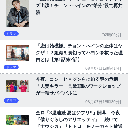
ズ出演！チョン・ヘインの“弟分”役で再共
演
ドラマ
[02時06分]
「恋は飴模様」チョン・ヘインの正体はヤ
クザ！？組織を裏切ってハヨンを救った理
由とは【第1話第2話】
ドラマ
[08月07日19時41分]
今夜、コン・ヒョジンらに迫る謎の危機
「人妻キラー」営業3課のワークショップ
が一転サバイバルに
ドラマ
[08月07日18時30分]
金ロ「3週連続 夏はジブリ!!」開幕 今夜
『借りぐらしのアリエッティ』、続いて
『ナウシカ』『トトロ』をノーカット放送