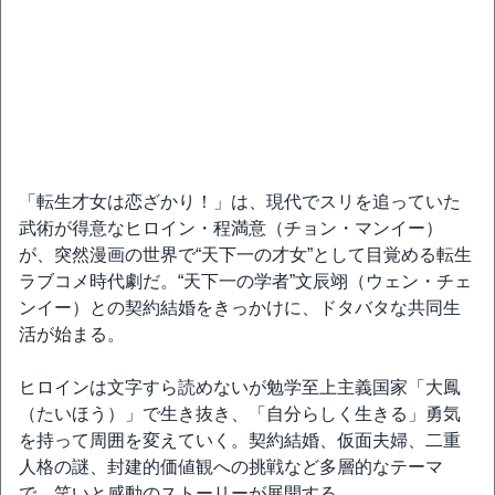
「転生才女は恋ざかり！」は、現代でスリを追っていた
武術が得意なヒロイン・程満意（チョン・マンイー）
が、突然漫画の世界で“天下一の才女”として目覚める転生
ラブコメ時代劇だ。“天下一の学者”文辰翊（ウェン・チェ
ンイー）との契約結婚をきっかけに、ドタバタな共同生
活が始まる。
ヒロインは文字すら読めないが勉学至上主義国家「大鳳
（たいほう）」で生き抜き、「自分らしく生きる」勇気
を持って周囲を変えていく。契約結婚、仮面夫婦、二重
人格の謎、封建的価値観への挑戦など多層的なテーマ
で、笑いと感動のストーリーが展開する。