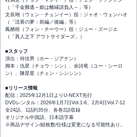
（「千金難逃～姫は離縁請負人～」等）
文辰翊（ウェン・チェンイー）役：ジャオ・ウェンハオ
（「沈香の夢：前編／後編」等）
鳳栖梧（フォン・チーウー）役：ジュー・ズージエ
（「異人之下 アウトサイダーズ」）
■スタッフ
演出：何佳男（ホー・ジアナン）
脚本：仇星（チョウ・シン）、余詩竜（ユー・シーロ
ン）、陳星星（チェン・シンシン）
■リリース情報
配信：2025年12月1日よりU-NEXT先行
DVDレンタル：2026年1月7日Vol.1-6、2月4日Vol.7-12
全24話、1話約35分、各巻2話収録
オリジナル中国語、日本語字幕
※商品デザイン/組枚数/仕様は変更になる可能性あり。