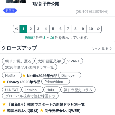
1話新予告公開
ドラマ
[08月07日11時54分]
1
2
3
4
5
6
7
8
9
10
96587
件中
1
～
15
件を表示しています。
クローズアップ
もっと見る
朝ドラ:風、薫る
大河:豊臣兄弟!
VIVANT
2026年夏(7月)国内ドラマ一覧
Netflix
Disney+
Netflix2026年作品
PrimeVideo
Disney+2026年作品
U-NEXT
Lemino
Hulu
韓ドラ歴史コラム
グローバル視点で読む韓国ドラ
【最新8月】韓国でスタートの新韓ドラ月別一覧
韓流再現レポ(取材)
制作発表会レポ(WEB)