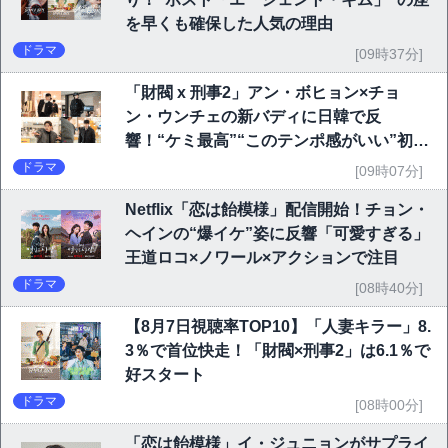
を早くも確保した人気の理由
ドラマ
[09時37分]
「財閥 x 刑事2」アン・ボヒョン×チョ
ン・ウンチェの新バディに日韓で反
響！“ケミ最高”“このテンポ感がいい”初回
6.1％で好発進
ドラマ
[09時07分]
Netflix「恋は飴模様」配信開始！チョン・
ヘインの“爆イケ”姿に反響「可愛すぎる」
王道ロコ×ノワール×アクションで注目
ドラマ
[08時40分]
【8月7日視聴率TOP10】「人妻キラー」8.
3％で首位快走！「財閥×刑事2」は6.1％で
好スタート
ドラマ
[08時00分]
「恋は飴模様」イ・ジュニョンがサプライ