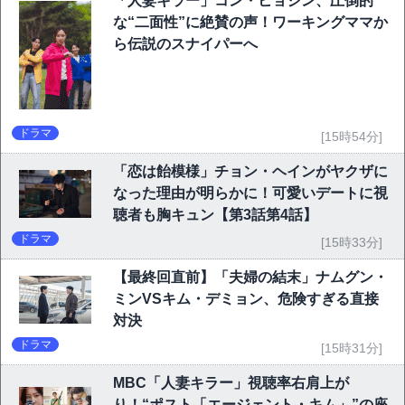
「人妻キラー」コン・ヒョジン、圧倒的
な“二面性”に絶賛の声！ワーキングママか
ら伝説のスナイパーへ
ドラマ
[15時54分]
「恋は飴模様」チョン・ヘインがヤクザに
なった理由が明らかに！可愛いデートに視
聴者も胸キュン【第3話第4話】
ドラマ
[15時33分]
【最終回直前】「夫婦の結末」ナムグン・
ミンVSキム・デミョン、危険すぎる直接
対決
ドラマ
[15時31分]
MBC「人妻キラー」視聴率右肩上が
り！“ポスト「エージェント・キム」”の座