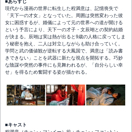
■あらすじ
現代から漫画の世界に転生した程満意は、記憶喪失で
「天下一の才女」となっていた。周囲は突然変わった彼
女に困惑するが、婚儀によって元の世界への道が開ける
という予言により、天下一の才子・文辰翊との契約結婚
が決まる。辰翊は実は熱が出ると9歳の人格に戻ってしま
う秘密を抱え、二人は対立しながらも助け合っていく。
学問と武の価値観が逆転する大鳳国で、満意は「読み書
きできない」ことを武器に新たな視点を開拓する。巧妙
な陰謀や突然の事件にも見舞われるが、「自分らしい幸
せ」を得るため奮闘する姿が描かれる。
■キャスト
程満意（チョン・マンイー）役：チェン・ファントン