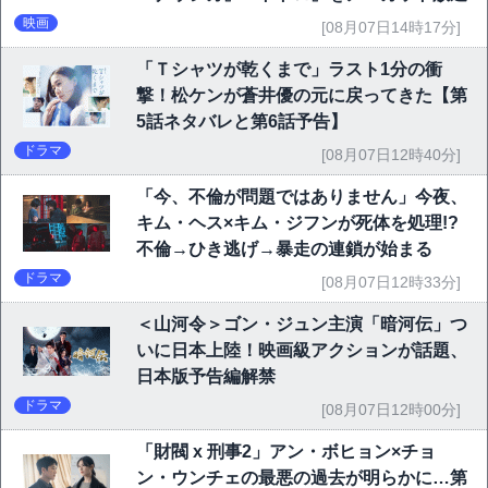
映画
[08月07日14時17分]
「Ｔシャツが乾くまで」ラスト1分の衝
撃！松ケンが蒼井優の元に戻ってきた【第
5話ネタバレと第6話予告】
ドラマ
[08月07日12時40分]
「今、不倫が問題ではありません」今夜、
キム・ヘス×キム・ジフンが死体を処理!?
不倫→ひき逃げ→暴走の連鎖が始まる
ドラマ
[08月07日12時33分]
＜山河令＞ゴン・ジュン主演「暗河伝」つ
いに日本上陸！映画級アクションが話題、
日本版予告編解禁
ドラマ
[08月07日12時00分]
「財閥 x 刑事2」アン・ボヒョン×チョ
ン・ウンチェの最悪の過去が明らかに…第