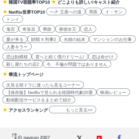
韓国TV視聴率TOP10
どこよりも詳しい!キャスト紹介
ヘチ 王座への道
馬医
イ・サン
Netflix世界TOP10
トンイ
鬼宮
奇皇后
華政
善徳女王
恋人
愛が来る
財閥 X 刑事2
夫婦の結末
マンションのお仕事
人妻キラー
恋は飴模様
君へと続く僕のドリーム!
恋は命がけ
殺し屋たちの店2
今、不倫が問題ではありません
華流トップページ
次見る韓ドラに迷ったら見るコーナー
【保存版】Netflixで見られる韓国時代劇20選
映画レビュー
動画配信サービスをまとめて紹介
もっと見る>>
アクセスランキング
navicon 2007