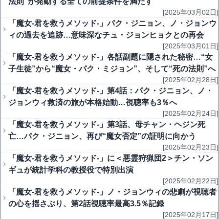
法則”が発動する全ての前提条件を満たす
[2025年03月02日]
「魔女-君を救うメソッド-」パク・ジニョン、ノ・ジョンウ
ィの過去を追跡…意味深なチュ・ジョンヒョクとの再会
[2025年03月01日]
「魔女-君を救うメソッド-」各話副題に隠された秘密…“女
子生徒”から“魔女・パク・ミジョン”、そして“死の法則”へ
[2025年02月28日]
「魔女-君を救うメソッド-」第4話：パク・ジニョン、ノ・
ジョンウィ救済の旅が本格始動…視聴率も3％へ
[2025年02月24日]
「魔女-君を救うメソッド-」第3話、母チャン・ヘジン死
亡…パク・ジニョン、再び“魔女否定”の証明に向かう
[2025年02月23日]
「魔女-君を救うメソッド-」に＜悪霊狩猟団2＞チン・ソン
ギュが統計学科の教授役で特別出演
[2025年02月22日]
「魔女-君を救うメソッド-」ノ・ジョンウィの悲劇が視聴者
の心を揺さぶり、第2話視聴率最高3.5％記録
[2025年02月17日]