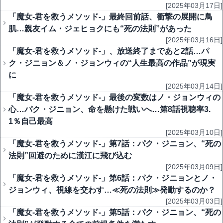
[2025年03月17日]
「魔女-君を救うメソッド-」最終回前話、衝撃の展開に鳥
肌…親友イム・ジェヒョクにも“死の法則”があった
[2025年03月16日]
「魔女-君を救うメソッド-」、放送終了まであと2話…パ
ク・ジニョン＆ノ・ジョンウィの“人生最高の作品”が現実
に
[2025年03月14日]
「魔女-君を救うメソッド-」最後の変数はノ・ジョンウィの
心…パク・ジニョン、命を懸けた戦いへ…第8話視聴率3.
1％自己最高
[2025年03月10日]
「魔女-君を救うメソッド-」第7話：パク・ジニョン、“死の
法則”回避のために漢江に飛び込む
[2025年03月09日]
「魔女-君を救うメソッド-」第6話：パク・ジニョンとノ・
ジョンウィ、視線を交わす…≪死の法則≫発動するのか？
[2025年03月03日]
「魔女-君を救うメソッド-」第5話：パク・ジニョン、“死の