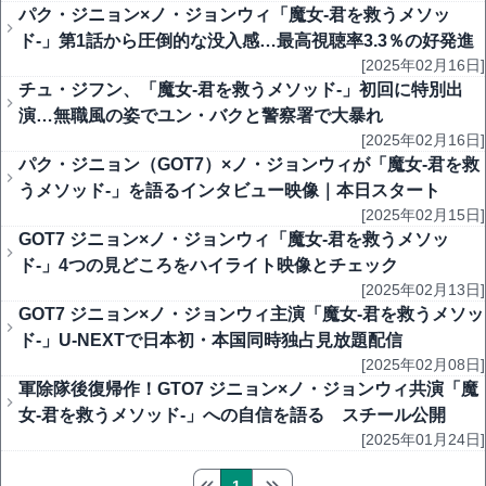
パク・ジニョン×ノ・ジョンウィ「魔女-君を救うメソッ
ド-」第1話から圧倒的な没入感…最高視聴率3.3％の好発進
[2025年02月16日]
チュ・ジフン、「魔女-君を救うメソッド-」初回に特別出
演…無職風の姿でユン・バクと警察署で大暴れ
[2025年02月16日]
パク・ジニョン（GOT7）×ノ・ジョンウィが「魔女-君を救
うメソッド-」を語るインタビュー映像｜本日スタート
[2025年02月15日]
GOT7 ジニョン×ノ・ジョンウィ「魔女-君を救うメソッ
ド-」4つの見どころをハイライト映像とチェック
[2025年02月13日]
GOT7 ジニョン×ノ・ジョンウィ主演「魔女-君を救うメソッ
ド-」U-NEXTで日本初・本国同時独占見放題配信
[2025年02月08日]
軍除隊後復帰作！GTO7 ジニョン×ノ・ジョンウィ共演「魔
女-君を救うメソッド-」への自信を語る スチール公開
[2025年01月24日]