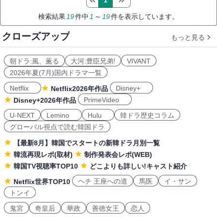
1
検索結果
19
件中
1
～
19
件を表示しています。
クローズアップ
もっと見る
朝ドラ:風、薫る
大河:豊臣兄弟!
VIVANT
2026年夏(7月)国内ドラマ一覧
Netflix
Disney+
Netflix2026年作品
PrimeVideo
Disney+2026年作品
U-NEXT
Lemino
Hulu
韓ドラ歴史コラム
グローバル視点で読む韓国ドラ
【最新8月】韓国でスタートの新韓ドラ月別一覧
韓流再現レポ(取材)
制作発表会レポ(WEB)
韓国TV視聴率TOP10
どこよりも詳しい!キャスト紹介
ヘチ 王座への道
馬医
イ・サン
Netflix世界TOP10
トンイ
鬼宮
奇皇后
華政
善徳女王
恋人