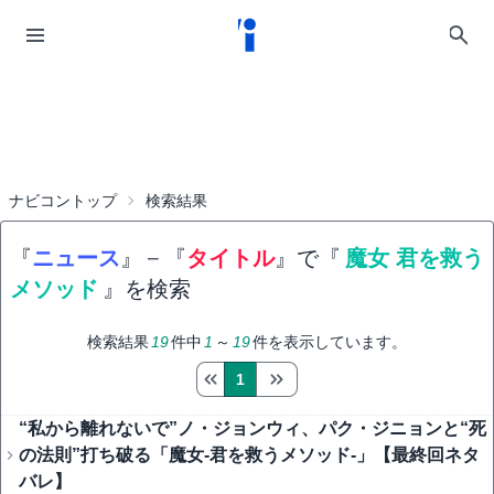
ナビコントップ
検索結果
『
ニュース
』
−
『
タイトル
』で『
魔女 君を救う
メソッド
』を検索
検索結果
19
件中
1
～
19
件を表示しています。
1
“私から離れないで”ノ・ジョンウィ、パク・ジニョンと“死
の法則”打ち破る「魔女-君を救うメソッド-」【最終回ネタ
バレ】