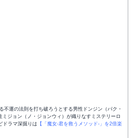
巡る不運の法則を打ち破ろうとする男性ドンジン（パク・
女性ミジョン（ノ・ジョンウィ）が織りなすミステリーロ
どドラマ深掘りは
【「魔女-君を救うメソッド-」を2倍楽