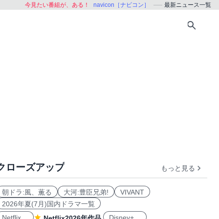
今見たい番組が、ある！
navicon［ナビコン］
最新ニュース一覧
クローズアップ
もっと見る
朝ドラ:風、薫る
大河:豊臣兄弟!
VIVANT
2026年夏(7月)国内ドラマ一覧
Netflix
Disney+
Netflix2026年作品