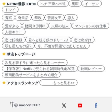
ヘチ 王座への道
馬医
イ・サン
Netflix世界TOP10
トンイ
鬼宮
奇皇后
華政
善徳女王
恋人
愛が来る
財閥 X 刑事2
夫婦の結末
マンションのお仕事
人妻キラー
恋は飴模様
君へと続く僕のドリーム!
恋は命がけ
殺し屋たちの店2
今、不倫が問題ではありません
華流トップページ
次見る韓ドラに迷ったら見るコーナー
【保存版】Netflixで見られる韓国時代劇20選
映画レビュー
動画配信サービスをまとめて紹介
もっと見る>>
アクセスランキング
navicon 2007