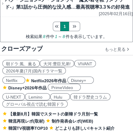
ド-」第1話から圧倒的な没入感…最高視聴率3.3％の好発進
[2025年02月16日]
1
検索結果
8
件中
1
～
8
件を表示しています。
クローズアップ
もっと見る
朝ドラ:風、薫る
大河:豊臣兄弟!
VIVANT
2026年夏(7月)国内ドラマ一覧
Netflix
Disney+
Netflix2026年作品
PrimeVideo
Disney+2026年作品
U-NEXT
Lemino
Hulu
韓ドラ歴史コラム
グローバル視点で読む韓国ドラ
【最新8月】韓国でスタートの新韓ドラ月別一覧
韓流再現レポ(取材)
制作発表会レポ(WEB)
韓国TV視聴率TOP10
どこよりも詳しい!キャスト紹介