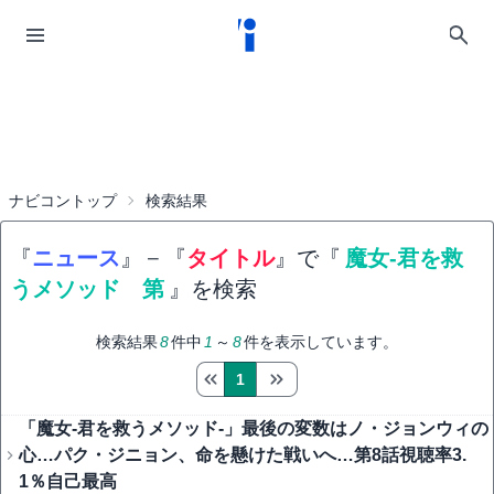
ナビコントップ
検索結果
『
ニュース
』
−
『
タイトル
』で『
魔女-君を救
うメソッド 第
』を検索
検索結果
8
件中
1
～
8
件を表示しています。
1
「魔女-君を救うメソッド-」最後の変数はノ・ジョンウィの
心…パク・ジニョン、命を懸けた戦いへ…第8話視聴率3.
1％自己最高