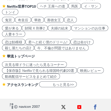
ヘチ 王座への道
馬医
イ・サン
Netflix世界TOP10
トンイ
鬼宮
奇皇后
華政
善徳女王
恋人
愛が来る
財閥 X 刑事2
夫婦の結末
マンションのお仕事
人妻キラー
恋は飴模様
君へと続く僕のドリーム!
恋は命がけ
殺し屋たちの店2
今、不倫が問題ではありません
華流トップページ
次見る韓ドラに迷ったら見るコーナー
【保存版】Netflixで見られる韓国時代劇20選
映画レビュー
動画配信サービスをまとめて紹介
もっと見る>>
アクセスランキング
navicon 2007