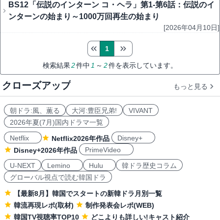
BS12「伝説のインターン コ・ヘラ」第1-第6話：伝説のイ
ンターンの始まり～1000万回再生の始まり
[2026年04月10日]
1
検索結果
2
件中
1
～
2
件を表示しています。
クローズアップ
もっと見る
朝ドラ:風、薫る
大河:豊臣兄弟!
VIVANT
2026年夏(7月)国内ドラマ一覧
Netflix
Disney+
Netflix2026年作品
PrimeVideo
Disney+2026年作品
U-NEXT
Lemino
Hulu
韓ドラ歴史コラム
グローバル視点で読む韓国ドラ
【最新8月】韓国でスタートの新韓ドラ月別一覧
韓流再現レポ(取材)
制作発表会レポ(WEB)
韓国TV視聴率TOP10
どこよりも詳しい!キャスト紹介