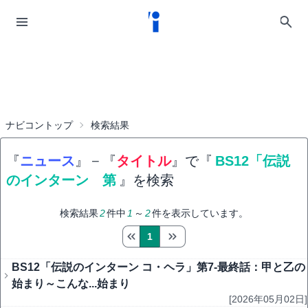
ナビコントップ
検索結果
『
ニュース
』
−
『
タイトル
』で『
BS12「伝説
のインターン 第
』を検索
検索結果
2
件中
1
～
2
件を表示しています。
1
BS12「伝説のインターン コ・ヘラ」第7-最終話：甲と乙の
始まり～こんな...始まり
[2026年05月02日]