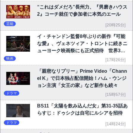
“これはダメだろ”長州力、『男磨きハウス
2』コーチ就任で参加者に本気のエール
芸能
[20時25分]
イ・チャンドン監督8年ぶりの新作『可能
な愛』、ヴェネツィア・トロントに続きニ
ューヨーク映画祭にも正式招待 世界3大
映画祭で快挙｜Netflix映画
映画
[17時26分]
「親密なリプリー」Prime Video「Chann
el K」で日本独占配信開始！ハム・ウンジ
ョン主演「女王の家」など新作も続々
ドラマ
[15時57分]
BS11「太陽を飲み込んだ女」第31-35話あ
らすじ：ドゥシクは自宅にルシアを招待
ドラマ
[14時24分]