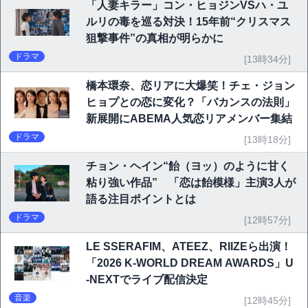
「人妻キラー」コン・ヒョジンVSハ・ユ
ルリの毒を巡る対決！15年前“クリスマス
狙撃事件”の真相が明らかに
ドラマ
[13時34分]
橋本環奈、恋リアに大爆笑！チェ・ジョン
ヒョプとの恋に変化？「バカンスの法則」
新展開にABEMA人気恋リアメンバー集結
ドラマ
[13時18分]
チョン・ヘイン“飴（ヨッ）のように甘く
粘り強い作品” 「恋は飴模様」主演3人が
語る注目ポイントとは
ドラマ
[12時57分]
LE SSERAFIM、ATEEZ、RIIZEら出演！
「2026 K-WORLD DREAM AWARDS」U
-NEXTでライブ配信決定
音楽
[12時45分]