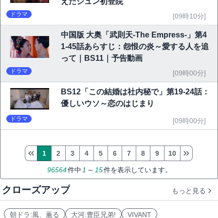
えたジュン初登院
ドラマ
[09時10分]
中国版 大奥「武則天-The Empress-」第4
1-45話あらすじ：怨恨の炎～愛する人を追
って｜BS11｜予告動画
ドラマ
[09時00分]
BS12「この結婚は社内秘で」第19-24話：
優しいウソ～恋のはじまり
ドラマ
[09時00分]
1
2
3
4
5
6
7
8
9
10
96564
件中
1
～
15
件を表示しています。
クローズアップ
もっと見る
朝ドラ:風、薫る
大河:豊臣兄弟!
VIVANT