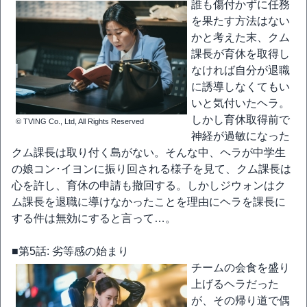
誰も傷付かずに任務
を果たす方法はない
かと考えた末、クム
課長が育休を取得し
なければ自分が退職
に誘導しなくてもい
いと気付いたヘラ。
しかし育休取得前で
© TVING Co., Ltd, All Rights Reserved
神経が過敏になった
クム課長は取り付く島がない。そんな中、ヘラが中学生
の娘コン･イヨンに振り回される様子を見て、クム課長は
心を許し、育休の申請も撤回する。しかしジウォンはク
ム課長を退職に導けなかったことを理由にヘラを課長に
する件は無効にすると言って…。
■第5話: 劣等感の始まり
チームの会食を盛り
上げるヘラだった
が、その帰り道で偶