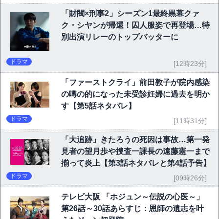
「財閥×刑事2」シーズン1最終黒幕クァ
ク・シヤンが帰還！囚人服姿で再登場…特
別出演リレーのトップバッターに
ドラマ
[12時23分]
「ファーストクライ」前田敦子が院内感染
の噂の的になった未受診妊婦に過去を明か
す【第5話ネタバレ】
ドラマ
[11時31分]
「大追跡」きたろうの死因は事故…第一発
見者の望月歩や捜査一課長の遠藤憲一まで
揃って炎上【第3話ネタバレと第4話予告】
ドラマ
[09時26分]
テレビ大阪 「ホジュン～伝説の心医～」
第26話～30話あらすじ：恩師の遺志を叶