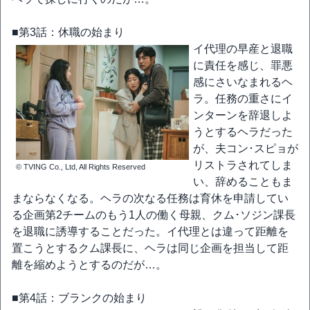
■第3話：休職の始まり
イ代理の早産と退職
に責任を感じ、罪悪
感にさいなまれるヘ
ラ。任務の重さにイ
ンターンを辞退しよ
うとするヘラだった
が、夫コン･スピョが
リストラされてしま
© TVING Co., Ltd, All Rights Reserved
い、辞めることもま
まならなくなる。ヘラの次なる任務は育休を申請してい
る企画第2チームのもう1人の働く母親、クム･ソジン課長
を退職に誘導することだった。イ代理とは違って距離を
置こうとするクム課長に、ヘラは同じ企画を担当して距
離を縮めようとするのだが…。
■第4話：ブランクの始まり