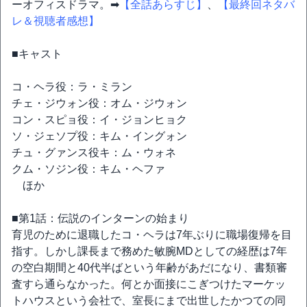
ーオフィスドラマ。➡
【全話あらすじ】
、
【最終回ネタバ
レ＆視聴者感想】
■キャスト
コ・ヘラ役：ラ・ミラン
チェ・ジウォン役：オム・ジウォン
コン・スピョ役：イ・ジョンヒョク
ソ・ジェソプ役：キム・イングォン
チュ・グァンス役キ：ム・ウォネ
クム・ソジン役：キム・ヘファ
ほか
■第1話：伝説のインターンの始まり
育児のために退職したコ・ヘラは7年ぶりに職場復帰を目
指す。しかし課長まで務めた敏腕MDとしての経歴は7年
の空白期間と40代半ばという年齢があだになり、書類審
査すら通らなかった。何とか面接にこぎつけたマーケッ
トハウスという会社で、室長にまで出世したかつての同