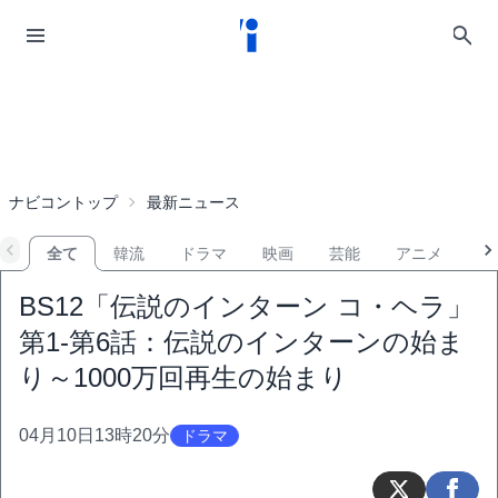
ナビコントップ
最新ニュース
全て
韓流
ドラマ
映画
芸能
アニメ
音
BS12「伝説のインターン コ・ヘラ」
第1-第6話：伝説のインターンの始ま
り～1000万回再生の始まり
04月10日13時20分
ドラマ