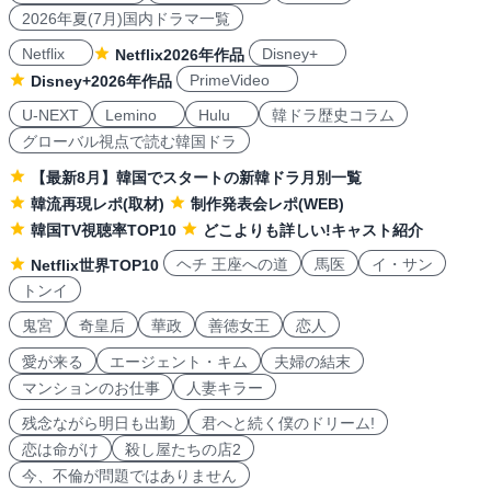
2026年夏(7月)国内ドラマ一覧
Netflix
Disney+
Netflix2026年作品
PrimeVideo
Disney+2026年作品
U-NEXT
Lemino
Hulu
韓ドラ歴史コラム
グローバル視点で読む韓国ドラ
【最新8月】韓国でスタートの新韓ドラ月別一覧
韓流再現レポ(取材)
制作発表会レポ(WEB)
韓国TV視聴率TOP10
どこよりも詳しい!キャスト紹介
ヘチ 王座への道
馬医
イ・サン
Netflix世界TOP10
トンイ
鬼宮
奇皇后
華政
善徳女王
恋人
愛が来る
エージェント・キム
夫婦の結末
マンションのお仕事
人妻キラー
残念ながら明日も出勤
君へと続く僕のドリーム!
恋は命がけ
殺し屋たちの店2
今、不倫が問題ではありません