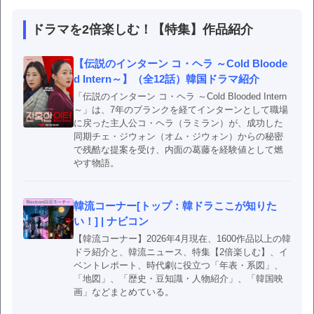
ドラマを2倍楽しむ！【特集】作品紹介
【伝説のインターン コ・ヘラ ～Cold Bloode
d Intern～】（全12話）韓国ドラマ紹介
「伝説のインターン コ・ヘラ ～Cold Blooded Intern
～」は、7年のブランクを経てインターンとして職場
に戻った主人公コ・ヘラ（ラミラン）が、成功した
同期チェ・ジウォン（オム・ジウォン）からの秘密
で残酷な提案を受け、内面の葛藤を経験値として燃
やす物語。
韓流コーナー[トップ：韓ドラここが知りた
い！] | ナビコン
【韓流コーナー】2026年4月現在、1600作品以上の韓
ドラ紹介と、韓流ニュース、特集【2倍楽しむ】、イ
ベントレポート、時代劇に役立つ「年表・系図」、
「地図」、「歴史・豆知識・人物紹介」、「韓国映
画」などまとめている。