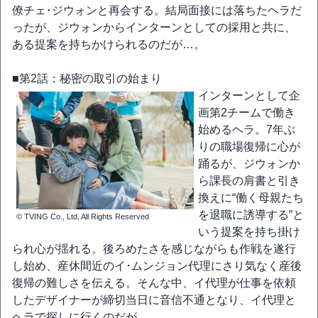
僚チェ･ジウォンと再会する。結局面接には落ちたヘラだ
ったが、ジウォンからインターンとしての採用と共に、
ある提案を持ちかけられるのだが…。
■第2話：秘密の取引の始まり
インターンとして企
画第2チームで働き
始めるヘラ。7年ぶ
りの職場復帰に心が
踊るが、ジウォンか
ら課長の肩書と引き
換えに“働く母親たち
を退職に誘導する”と
© TVING Co., Ltd, All Rights Reserved
いう提案を持ち掛け
られ心が揺れる。後ろめたさを感じながらも作戦を遂行
し始め、産休間近のイ･ムンジョン代理にさり気なく産後
復帰の難しさを伝える。そんな中、イ代理が仕事を依頼
したデザイナーが締切当日に音信不通となり、イ代理と
ヘラで探しに行くのだが…。