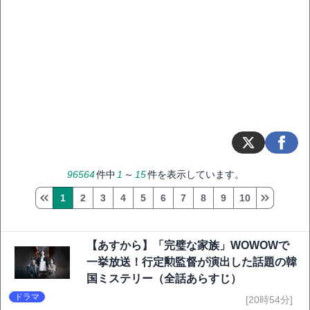
96564
件中
1
～
15
件を表示しています。
1
2
3
4
5
6
7
8
9
10
【あすから】「完璧な家族」WOWOWで
一挙放送！行定勲監督が演出した話題の韓
国ミステリー（全話あらすじ）
ドラマ
[20時54分]