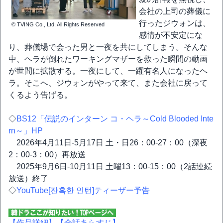
会社の上司の葬儀に
行ったジウォンは、
© TVING Co., Ltd, All Rights Reserved
感情が不安定にな
り、葬儀場で会った男と一夜を共にしてしまう。そんな
中、ヘラが倒れたワーキングマザーを救った瞬間の動画
が世間に拡散する。一夜にして、一躍有名人になったヘ
ラ。そこへ、ジウォンがやって来て、また会社に戻って
くるよう告げる。
◇
BS12「伝説のインターン コ・ヘラ～Cold Blooded Inte
rn～」HP
2026年4月11日-5月17日 土・日26：00-27：00（深夜
2：00-3：00）再放送
2025年9月6日-10月11日 土曜13：00-15：00（2話連続
放送）終了
◇
YouTube[잔혹한 인턴]ティーザー予告
【作品詳細】
【全話あらすじ】