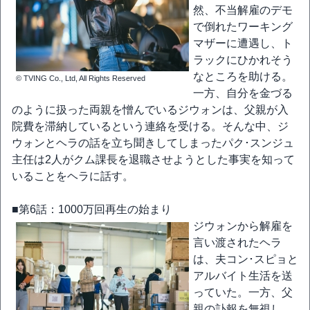
然、不当解雇のデモ
で倒れたワーキング
マザーに遭遇し、ト
ラックにひかれそう
なところを助ける。
© TVING Co., Ltd, All Rights Reserved
一方、自分を金づる
のように扱った両親を憎んでいるジウォンは、父親が入
院費を滞納しているという連絡を受ける。そんな中、ジ
ウォンとヘラの話を立ち聞きしてしまったパク･スンジュ
主任は2人がクム課長を退職させようとした事実を知って
いることをヘラに話す。
■第6話：1000万回再生の始まり
ジウォンから解雇を
言い渡されたヘラ
は、夫コン･スピョと
アルバイト生活を送
っていた。一方、父
親の訃報を無視し、