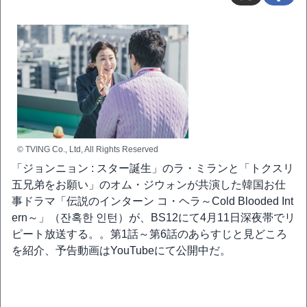
© TVING Co., Ltd, All Rights Reserved
「ジョンニョン : スター誕生」のラ・ミランと「トクスリ
五兄弟をお願い」のオム・ジウォンが共演した韓国お仕
事ドラマ「伝説のインターン コ・ヘラ～Cold Blooded Int
ern～」（잔혹한 인턴）が、BS12にて4月11日深夜帯でリ
ピート放送する。。第1話～第6話のあらすじと見どころ
を紹介、予告動画はYouTubeにて公開中だ。