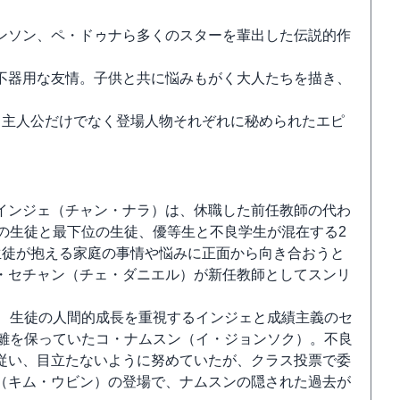
ンソン、ペ・ドゥナら多くのスターを輩出した伝説的作
不器用な友情。子供と共に悩みもがく大人たちを描き、
、主人公だけでなく登場人物それぞれに秘められたエピ
インジェ（チャン・ナラ）は、休職した前任教師の代わ
の生徒と最下位の生徒、優等生と不良学生が混在する2
生徒が抱える家庭の事情や悩みに正面から向き合おうと
・セチャン（チェ・ダニエル）が新任教師としてスンリ
り、生徒の人間的成長を重視するインジェと成績主義のセ
距離を保っていたコ・ナムスン（イ・ジョンソク）。不良
従い、目立たないように努めていたが、クラス投票で委
（キム・ウビン）の登場で、ナムスンの隠された過去が