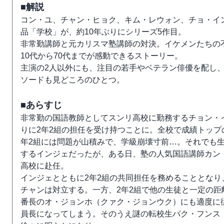
■解説
コン・ユ、チャン・ヒョク、キム・レウォン、チョ・イ
品「学校」が、約10年ぶりにシリーズ5作目。
非常勤講師と元カリスマ塾講師の対決。イケメンたちの
10代から70代までが感動できるストーリー。
主演の2人以外にも、注目の若手やベテラン俳優を配し
ソードも見どころのひとつ。
■あらすじ
非常勤の国語教師としてスンリ高校に勤務するチョン・
りに2年2組の担任を受け持つことに。全校で成績トップ
年2組には問題が山積みで、学級崩壊寸前…。それでも
するインジェだったが、ある日、塾の人気国語講師カン
高校に赴任。
インジェとともに2年2組の共同担任を務めることとな
チャンは対立する。一方、2年2組で他の生徒と一定の
番長のオ・ジョンホ（クァク・ジョンウク）にも適度に
員長になってしまう。そのうえ謎の転校生パク・フンス