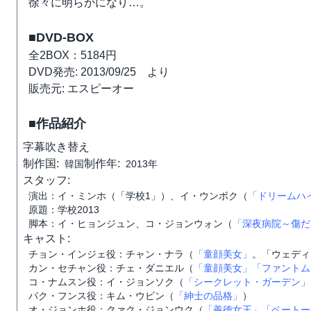
徐々に明らかになり…。
■DVD-BOX
全2BOX：5184円
DVD発売: 2013/09/25 より
販売元: エスピーオー
■作品紹介
字幕
吹き替え
制作国:
制作年:
韓国
2013年
スタッフ:
演出：イ・ミンホ（「学校1」）、イ・ウンボク（
「ドリームハ
原題：学校2013
脚本：イ・ヒョンジュン、コ・ジョンウォン（
「深夜病院～傷だ
キャスト:
チョン・インジェ役：チャン・ナラ（
「童顔美女」
。「ウェディ
カン・セチャン役：チェ・ダニエル（
「童顔美女」
「ファントム
コ・ナムスン役：イ・ジョンソク（
「シークレット・ガーデン」
パク・フンス役：キム・ウビン（
「紳士の品格」
）
オ・ジョンホ役：クァク・ジョンウク（
「善徳女王」
「ベートー