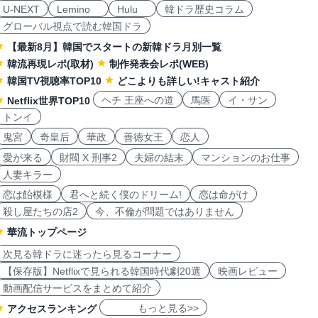
U-NEXT
Lemino
Hulu
韓ドラ歴史コラム
グローバル視点で読む韓国ドラ
【最新8月】韓国でスタートの新韓ドラ月別一覧
韓流再現レポ(取材)
制作発表会レポ(WEB)
韓国TV視聴率TOP10
どこよりも詳しい!キャスト紹介
ヘチ 王座への道
馬医
イ・サン
Netflix世界TOP10
トンイ
鬼宮
奇皇后
華政
善徳女王
恋人
愛が来る
財閥 X 刑事2
夫婦の結末
マンションのお仕事
人妻キラー
恋は飴模様
君へと続く僕のドリーム!
恋は命がけ
殺し屋たちの店2
今、不倫が問題ではありません
華流トップページ
次見る韓ドラに迷ったら見るコーナー
【保存版】Netflixで見られる韓国時代劇20選
映画レビュー
動画配信サービスをまとめて紹介
もっと見る>>
アクセスランキング