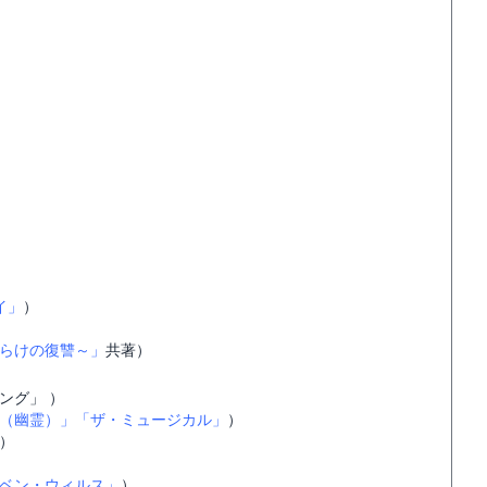
イ」
）
らけの復讐～」
共著）
ング」 ）
（幽霊）」
「ザ・ミュージカル」
）
）
ベン・ウィルス」
）