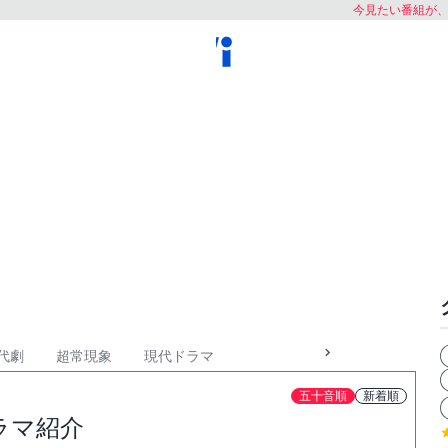
今見たい番組が
代劇
超常現象
現代ドラマ
五十音順
新着順
ラマ紹介