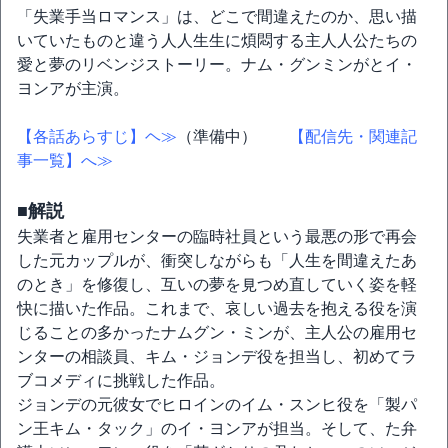
「失業手当ロマンス」は、どこで間違えたのか、思い描
いていたものと違う⼈人⽣生に煩悶する主⼈人公たちの
愛と夢のリベンジストーリー。ナム・グンミンがとイ・
ヨンアが主演。
【各話あらすじ】ヘ≫
（準備中）
【配信先・関連記
事一覧】へ≫
■解説
失業者と雇用センターの臨時社員という最悪の形で再会
した元カップルが、衝突しながらも「人生を間違えたあ
のとき」を修復し、互いの夢を見つめ直していく姿を軽
快に描いた作品。これまで、哀しい過去を抱える役を演
じることの多かったナムグン・ミンが、主人公の雇用セ
ンターの相談員、キム・ジョンデ役を担当し、初めてラ
ブコメディに挑戦した作品。
ジョンデの元彼女でヒロインのイム・スンヒ役を「製パ
ン王キム・タック」のイ・ヨンアが担当。そして、た弁