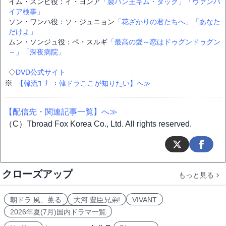
イム・スンヒ役：イ・ヨンア
「製パン王キム・タック」
「ヴァンパ
イア検事」
ソン・ワンハ役：ソ・ジュニョン
「花ざかりの君たちへ」
「あなた
だけよ」
ムン・ソンジュ役：ペ・スルギ
「最高の愛～恋はドゥグンドゥグン
～」
「深夜病院」
◇
DVD公式サイト
※
【韓流ｺｰﾅｰ：韓ドラここが知りたい】へ≫
【配信先・関連記事一覧】へ≫
（C）Tbroad Fox Korea Co., Ltd. All rights reserved.
クローズアップ
もっと見る
朝ドラ:風、薫る
大河:豊臣兄弟!
VIVANT
2026年夏(7月)国内ドラマ一覧