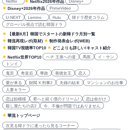
Netflix
Disney+
Netflix2026年作品
PrimeVideo
Disney+2026年作品
U-NEXT
Lemino
Hulu
韓ドラ歴史コラム
グローバル視点で読む韓国ドラ
【最新8月】韓国でスタートの新韓ドラ月別一覧
韓流再現レポ(取材)
制作発表会レポ(WEB)
韓国TV視聴率TOP10
どこよりも詳しい!キャスト紹介
ヘチ 王座への道
馬医
イ・サン
Netflix世界TOP10
トンイ
鬼宮
奇皇后
華政
善徳女王
恋人
愛が来る
財閥 X 刑事2
夫婦の結末
マンションのお仕事
人妻キラー
恋は飴模様
君へと続く僕のドリーム!
恋は命がけ
殺し屋たちの店2
今、不倫が問題ではありません
華流トップページ
次見る韓ドラに迷ったら見るコーナー