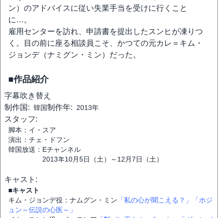
ン）のアドバイスに従い失業手当を受けに行くこと
に…。
雇用センターを訪れ、申請書を提出したスンヒが凍りつ
く。目の前に座る相談員こそ、かつての元カレ＝キム・
ジョンデ（ナミグン・ミン）だった。
■作品紹介
字幕
吹き替え
制作国:
制作年:
韓国
2013年
スタッフ:
脚本：イ・スア
演出：チェ・ドフン
韓国放送：Eチャンネル
2013年10月5日（土）～12月7日（土）
キャスト:
■キャスト
キム・ジョンデ役：ナムグン・ミン
「私の心が聞こえる？」
「ホジ
ュン～伝説の心医～」