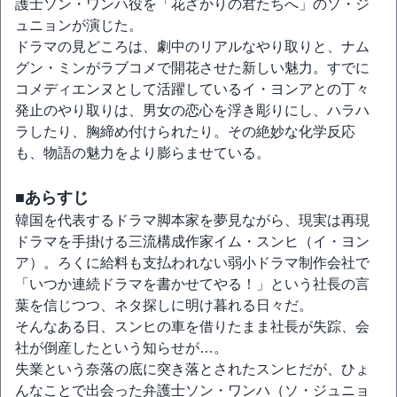
護士ソン・ワンハ役を「花ざかりの君たちへ」のソ・ジ
ュニョンが演じた。
ドラマの見どころは、劇中のリアルなやり取りと、ナム
グン・ミンがラブコメで開花させた新しい魅力。すでに
コメディエンヌとして活躍しているイ・ヨンアとの丁々
発止のやり取りは、男女の恋心を浮き彫りにし、ハラハ
ラしたり、胸締め付けられたり。その絶妙な化学反応
も、物語の魅力をより膨らませている。
■あらすじ
韓国を代表するドラマ脚本家を夢見ながら、現実は再現
ドラマを手掛ける三流構成作家イム・スンヒ（イ・ヨン
ア）。ろくに給料も支払われない弱小ドラマ制作会社で
「いつか連続ドラマを書かせてやる！」という社長の言
葉を信じつつ、ネタ探しに明け暮れる日々だ。
そんなある日、スンヒの車を借りたまま社長が失踪、会
社が倒産したという知らせが…。
失業という奈落の底に突き落とされたスンヒだが、ひょ
んなことで出会った弁護士ソン・ワンハ（ソ・ジュニョ