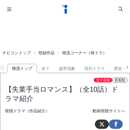
ナビコントップ
登録作品
韓流コーナー（韓ドラ）
韓流トップ
全て
超常現象
現代ドラマ
歴史・
五十音順
新着順
【失業手当ロマンス】（全10話）ド
ラマ紹介
韓国ドラマ（作品紹介）
動画視聴サイトへ