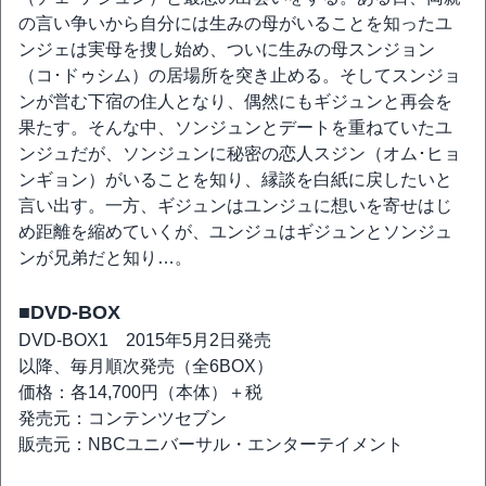
の言い争いから自分には生みの母がいることを知ったユ
ンジェは実母を捜し始め、ついに生みの母スンジョン
（コ･ドゥシム）の居場所を突き止める。そしてスンジョ
ンが営む下宿の住人となり、偶然にもギジュンと再会を
果たす。そんな中、ソンジュンとデートを重ねていたユ
ンジュだが、ソンジュンに秘密の恋人スジン（オム･ヒョ
ンギョン）がいることを知り、縁談を白紙に戻したいと
言い出す。一方、ギジュンはユンジュに想いを寄せはじ
め距離を縮めていくが、ユンジュはギジュンとソンジュ
ンが兄弟だと知り…。
■DVD-BOX
DVD-BOX1 2015年5月2日発売
以降、毎月順次発売（全6BOX）
価格：各14,700円（本体）＋税
発売元：コンテンツセブン
販売元：NBCユニバーサル・エンターテイメント