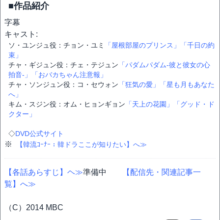
■作品紹介
字幕
キャスト:
ソ・ユンジュ役：チョン・ユミ
「屋根部屋のプリンス」
「千日の約
束」
チャ・ギジュン役：チェ・テジュン
「パダムパダム-彼と彼女の心
拍音-」
「おバカちゃん注意報」
チャ・ソンジュン役：コ・セウォン
「狂気の愛」
「星も月もあなた
へ」
キム・スジン役：オム・ヒョンギョン
「天上の花園」
「グッド・ド
クター」
◇
DVD公式サイト
※
【韓流ｺｰﾅｰ：韓ドラここが知りたい】へ≫
【各話あらすじ】ヘ≫
準備中
【配信先・関連記事一
覧】へ≫
（C）2014 MBC