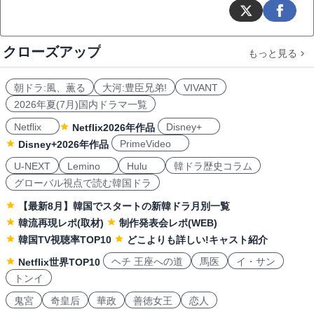
クローズアップ
もっと見る
朝ドラ:風、薫る
大河:豊臣兄弟!
VIVANT
2026年夏(7月)国内ドラマ一覧
Netflix
Disney+
Netflix2026年作品
PrimeVideo
Disney+2026年作品
U-NEXT
Lemino
Hulu
韓ドラ歴史コラム
グローバル視点で読む韓国ドラ
【最新8月】韓国でスタートの新韓ドラ月別一覧
韓流再現レポ(取材)
制作発表会レポ(WEB)
韓国TV視聴率TOP10
どこよりも詳しい!キャスト紹介
ヘチ 王座への道
馬医
イ・サン
Netflix世界TOP10
トンイ
鬼宮
奇皇后
華政
善徳女王
恋人