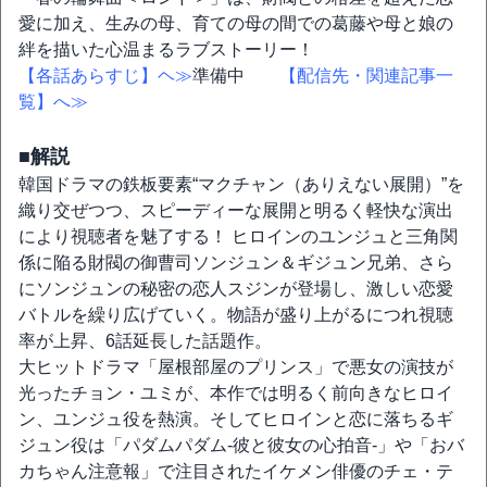
愛に加え、生みの母、育ての母の間での葛藤や母と娘の
絆を描いた心温まるラブストーリー！
【各話あらすじ】ヘ≫
準備中
【配信先・関連記事一
覧】へ≫
■解説
韓国ドラマの鉄板要素“マクチャン（ありえない展開）”を
織り交ぜつつ、スピーディーな展開と明るく軽快な演出
により視聴者を魅了する！ ヒロインのユンジュと三角関
係に陥る財閥の御曹司ソンジュン＆ギジュン兄弟、さら
にソンジュンの秘密の恋人スジンが登場し、激しい恋愛
バトルを繰り広げていく。物語が盛り上がるにつれ視聴
率が上昇、6話延長した話題作。
大ヒットドラマ「屋根部屋のプリンス」で悪女の演技が
光ったチョン・ユミが、本作では明るく前向きなヒロイ
ン、ユンジュ役を熱演。そしてヒロインと恋に落ちるギ
ジュン役は「パダムパダム-彼と彼女の心拍音-」や「おバ
カちゃん注意報」で注目されたイケメン俳優のチェ・テ