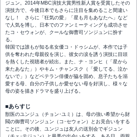
ジュン。2014年MBC演技大賞男性新人賞を受賞したその
演技力で、今後日本でもさらに注目を集めること間違い
なし！ さらに「狂気の愛」「星も月もあなたへ」など
で人気を博し、日本でのファンミーティングも成功させ
たコ・セウォンが、クールな御曹司ソンジュンに扮す
る。
韓国では誰もが知る名女優コ・ドゥシムが、本作では子
供を奪われた母親役を演じ、彼女の涙を誘う演技に目頭
を熱くした視聴者が続出。また、ナ・ヨンヒ（「星から
来たあなた」）やキム・チャンスク（「愛してる、泣か
ないで」）などベテラン俳優が脇を固め、息子たちを溺
愛する母、自分の子供しか愛せない母を好演し、様々な
母の姿を描きドラマを盛り上げる。
■あらすじ
獣医のユンジュ（チョン･ユミ）は、母の強い希望から財
閥の御曹司ソンジュン（コ･セウォン）とお見合いをする
ことに。その後、ユンジュは友人の送別会でギジュン
（チェ･テジュン）と最悪の出会いをする。ある日、両親