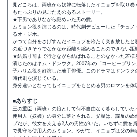
見どころは、両班から奴婢に転落したイニョプを取り巻
もたっぷりの見ごたえのあるストーリー。
★下男でありながら謎めいた男の愛。
ムミョン役を演じるのは、時代劇デビューした「チュノ
るオ・ジホ。
かつて自分をさげすんだイニョプを冷たく突き放したと
の近づきそうでなかなか距離を縮めることのできない距
★結婚寸前まで行きながら結ばれることのなかった若様
演じたのはキム・ドンウク。2007年の「コーヒープリ
子ハリム役を好演した若手俳優。このドラマはドンウクの
時代劇を演じている。
身分違いとなってもイニョプをもとめる男のロマンを体
■あらすじ
王の重臣（両班）の娘として何不自由なく暮らしていた
使用人（奴婢）の身分に落とされる。父親は、謀反のぬ
プだが、彼女を支える2人の男性がいた。いちずに愛を
で見守る使用人のムミョン。やがて、イニョプは父の無