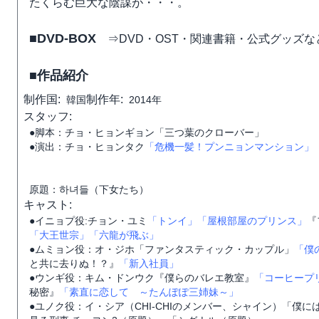
たくらむ巨大な陰謀が・・・。
■DVD-BOX
⇒DVD・OST・関連書籍・公式グッズな
■作品紹介
制作国:
制作年:
韓国
2014年
スタッフ:
●脚本：チョ・ヒョンギョン「三つ葉のクローバー」
●演出：チョ・ヒョンタク
「危機一髪！プンニョンマンション」
原題：하녀들（下女たち）
キャスト:
●イニョプ役:チョン・ユミ
「トンイ」
「屋根部屋のプリンス」
『
「大王世宗」
「六龍が飛ぶ」
●ムミョン役：オ・ジホ「ファンタスティック・カップル」
「僕
と共に去りぬ！？』
「新入社員」
●ウンギ役：キム・ドンウク『僕らのバレエ教室』
「コーヒープ
秘密』
「素直に恋して ～たんぽぽ三姉妹～」
●ユノク役：イ・シア（CHI-CHIのメンバー、シャイン）「