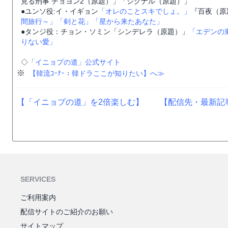
見る刑事 チョヨン2（原題）」「シグナル（原題）」
●ユンソ役:イ・イギョン
「オレのことスキでしょ。」
『百夜（原
間旅行～」
「剣と花」
「星から来たあなた」
●タンジ役：チョン・ソミン「シンデレラ（原題）」
「エデンの
りない愛」
◇
「イニョプの道」公式サイト
※
【韓流ｺｰﾅｰ：韓ドラここが知りたい】へ≫
【「イニョプの道」を2倍楽しむ】
【配信先・最新記
SERVICES
ご利用案内
配信サイトのご紹介のお願い
サイトマップ