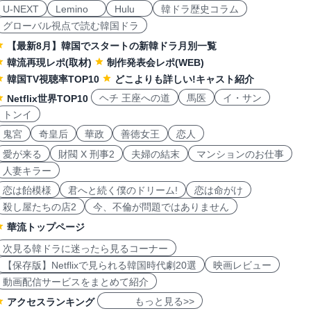
U-NEXT
Lemino
Hulu
韓ドラ歴史コラム
グローバル視点で読む韓国ドラ
【最新8月】韓国でスタートの新韓ドラ月別一覧
韓流再現レポ(取材)
制作発表会レポ(WEB)
韓国TV視聴率TOP10
どこよりも詳しい!キャスト紹介
ヘチ 王座への道
馬医
イ・サン
Netflix世界TOP10
トンイ
鬼宮
奇皇后
華政
善徳女王
恋人
愛が来る
財閥 X 刑事2
夫婦の結末
マンションのお仕事
人妻キラー
恋は飴模様
君へと続く僕のドリーム!
恋は命がけ
殺し屋たちの店2
今、不倫が問題ではありません
華流トップページ
次見る韓ドラに迷ったら見るコーナー
【保存版】Netflixで見られる韓国時代劇20選
映画レビュー
動画配信サービスをまとめて紹介
もっと見る>>
アクセスランキング