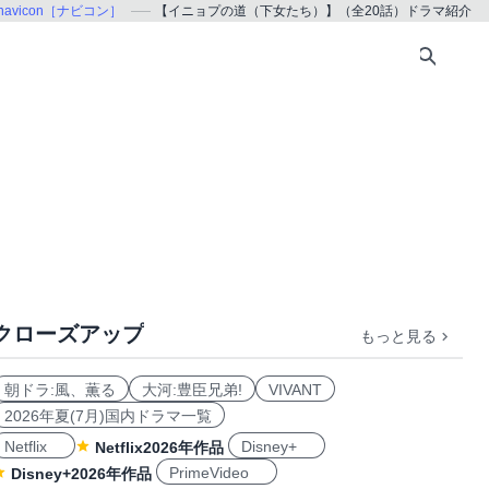
navicon［ナビコン］
【イニョプの道（下女たち）】（全20話）ドラマ紹介
クローズアップ
もっと見る
朝ドラ:風、薫る
大河:豊臣兄弟!
VIVANT
2026年夏(7月)国内ドラマ一覧
Netflix
Disney+
Netflix2026年作品
PrimeVideo
Disney+2026年作品