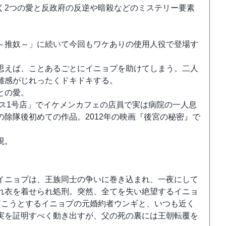
く2つの愛と反政府の反逆や暗殺などのミステリー要素
～推奴～」に続いて今回もワケありの使用人役で登場す
思えば、ことあるごとにイニョプを助けてしまう。二人
離感がじれったくドキドキする。
との愛。
ンス1号店」でイケメンカフェの店員で実は病院の一人息
除隊後初めての作品。2012年の映画『後宮の秘密』で
現。
イニョプは、王族同士の争いに巻き込まれ、一夜にして
れ衣を着せられ処刑。突然、全てを失い絶望するイニョ
貫こうとするイニョプの元婚約者ウンギと、いつも近く
実を証明すべく動き出すが、父の死の裏には王朝転覆を