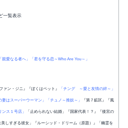
ど一覧表示
「親愛なる者へ」
「君を守る恋～Who Are You～」
ファン・ジニ』『ぼくはペット』
「チング ～愛と友情の絆～」
の妻はスーパーウーマン」
「チュノ～推奴～」
『第７鉱区』『風
リンス１号店」
「止められない結婚」『国家代表！？』『後宮の
僕には美しすぎる彼女」『ルーシッド・ドリーム（原題）』「幽霊を