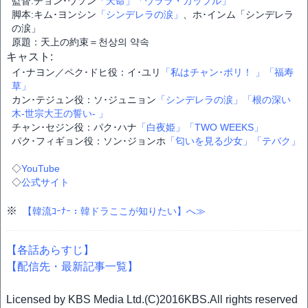
監督:チョン･ウソン
「天命」
「ウララ・カップル」
脚本:キム･ヨンシン
「シンデレラの涙」
、ホ･インム「シンデレラ
の涙」
原題：天上の約束＝천상의 약속
キャスト:
イ･ナヨン／ペク･ドヒ役：イ･ユリ
「私はチャン･ボリ！ 」
「福寿
草」
カン･テジュン役：ソ･ジュニョン
「シンデレラの涙」
「根の深い
木-世宗大王の誓い- 」
チャン･セジン役：パク･ハナ
「白夜姫」
「TWO WEEKS」
パク･フィギョン役：ソン･ジョンホ
「匂いを見る少女」
「テバク」
◇
YouTube
◇
公式サイト
※
【韓流ｺｰﾅｰ：韓ドラここが知りたい】へ≫
【各話あらすじ】
【配信先・最新記事一覧】
Licensed by KBS Media Ltd.(C)2016KBS.All rights reserved