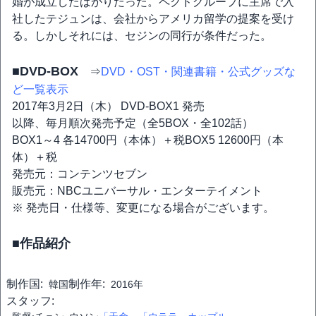
婚が成立したばかりだった。ペクドグループに主席で入
社したテジュンは、会社からアメリカ留学の提案を受け
る。しかしそれには、セジンの同行が条件だった。
■DVD-BOX
⇒
DVD・OST・関連書籍・公式グッズな
ど一覧表示
2017年3月2日（木） DVD-BOX1 発売
以降、毎月順次発売予定（全5BOX・全102話）
BOX1～4 各14700円（本体）＋税BOX5 12600円（本
体）＋税
発売元：コンテンツセブン
販売元：NBCユニバーサル・エンターテイメント
※ 発売日・仕様等、変更になる場合がございます。
■作品紹介
制作国:
制作年:
韓国
2016年
スタッフ: