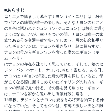
■あらすじ
母と二人で慎ましく暮らすナヨン（イ・ユリ）は、教会
でピアノの練習が唯一の楽しみ。そんなナヨンのピアノ
の音色に誘われテジュン（ソ･ジュニョン）は教会に通う
ようになる。だが、幸せもつかの間、ナヨンは唯一の家
族である母を交通事故で失ってしまう。母の初恋相手だ
ったギョンワンは、ナヨンを引き取り一緒に暮らすが、
ナヨンの母からギョンワンを奪った妻のユギョン（キ
ム・ヘリ）
はナヨンの存在を疎ましく思っていた。そして、娘のセ
ジン（パク･ハナ）も、ナヨンに冷たく当たる。ある日、
ナヨンはユギョンが隠した母の写真を探していると、母
が亡くなる際に握りしめていたイヤリングの片方をユギ
ョンの部屋で見つける。その姿を見て焦ったユギョン
は、ナヨンを家から追い出し養護施設に送る…。
15年後、テジュンとナヨンは愛を育み将来を約束する仲
になっていた。そしてセジンは、束縛の激しい夫との離