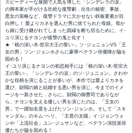
スピーディーな展開で人気を博した「シンデレラの涙」
の脚本家が手がける壮絶な復讐劇．出生の秘密、事故、
悪女の策略など、復讐ドラマに欠かせない鉄板要素が目
白押し！ 愛よりカネを選んだ男に捨てられた母娘。母か
ら娘に受け継がれてしまった因縁を断ち切るために、イ･
ユリ演じるナヨンが復讐の鬼と化す！
★「根の深い木‐世宗大王の誓い‐」ソ･ジュニョンVS「王
女の男」ソン･ジョンホさらに豪華ベテラン俳優陣が脇を
固める！
イ･ユリ演じるナヨンの初恋相手には「根の深い木‐世宗大
王の誓い‐」「シンデレラの涙」のソ･ジュニョン。さわや
かな役柄を演じることが多いが、本作では愛よりカネを
選び、財閥の娘と結婚する悪い男を演じ、今までのイメ
ージを一新させた．さらに、財閥の御曹司でありなが
ら、ナヨンを支える優しい男を演じたのは、「王女の
男」で一躍知名度を上げたソン･ジョンホ。そして「スキ
ャンダル」のキム･ヘリ、「主君の太陽」イ･ジョンウォ
ンや「上流社会」ユン･ジュサンなど、ベテラン演技派俳
優たちが脇を固める！