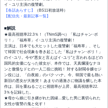
イ・ユリ主演の復讐劇。
【各話あらすじ】
（BS11初放送時）
【配信先・最新記事一覧】
■解説
★最高視聴率22.3％！（TNmS調べ）「私はチャン･ボ
リ！」「福寿草」イ･ユリ主演の復讐劇！
主演は、日本でも大ヒットした復讐劇「福寿草」、そし
て韓国で社会現象を巻き起こした「私はチャン･ボリ！」
のイ･ユリ。今や“悪女と言えばイ･ユリ”と言われるほどの
国民的女優になった彼女が、本作では、天真爛漫なナヨ
ンと傲慢なドヒの一人二役に挑戦！ 対する財閥令嬢セジ
ン役には、「白夜姫」のパク･ハナ。今、韓国で最も熱い
新旧の悪女が大激突！ あまりの過激さに物議を醸した本
作は、回を重ねるごとに視聴率が上昇、最高視聴率22.
3％を記録した。
★母から娘に引き継がれた因縁…愛した男に裏切られた
女性が復讐の鬼と化す！