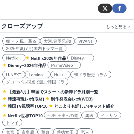
クローズアップ
もっと見る
朝ドラ:風、薫る
大河:豊臣兄弟!
VIVANT
2026年夏(7月)国内ドラマ一覧
Netflix
Disney+
Netflix2026年作品
PrimeVideo
Disney+2026年作品
U-NEXT
Lemino
Hulu
韓ドラ歴史コラム
グローバル視点で読む韓国ドラ
【最新8月】韓国でスタートの新韓ドラ月別一覧
韓流再現レポ(取材)
制作発表会レポ(WEB)
韓国TV視聴率TOP10
どこよりも詳しい!キャスト紹介
ヘチ 王座への道
馬医
イ・サン
Netflix世界TOP10
トンイ
鬼宮
奇皇后
華政
善徳女王
恋人