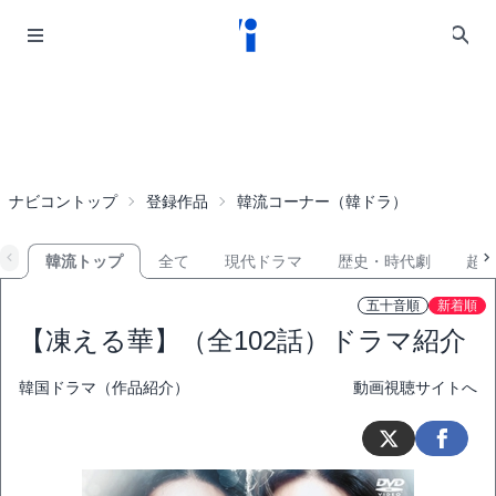
ナビコントップ
登録作品
韓流コーナー（韓ドラ）
韓流トップ
全て
現代ドラマ
歴史・時代劇
超
五十音順
新着順
【凍える華】（全102話）ドラマ紹介
韓国ドラマ（作品紹介）
動画視聴サイトへ