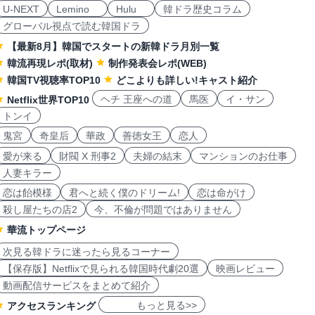
U-NEXT
Lemino
Hulu
韓ドラ歴史コラム
グローバル視点で読む韓国ドラ
【最新8月】韓国でスタートの新韓ドラ月別一覧
韓流再現レポ(取材)
制作発表会レポ(WEB)
韓国TV視聴率TOP10
どこよりも詳しい!キャスト紹介
ヘチ 王座への道
馬医
イ・サン
Netflix世界TOP10
トンイ
鬼宮
奇皇后
華政
善徳女王
恋人
愛が来る
財閥 X 刑事2
夫婦の結末
マンションのお仕事
人妻キラー
恋は飴模様
君へと続く僕のドリーム!
恋は命がけ
殺し屋たちの店2
今、不倫が問題ではありません
華流トップページ
次見る韓ドラに迷ったら見るコーナー
【保存版】Netflixで見られる韓国時代劇20選
映画レビュー
動画配信サービスをまとめて紹介
もっと見る>>
アクセスランキング