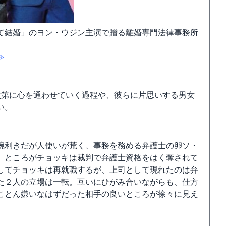
て結婚」のヨン・ウジン主演で贈る離婚専門法律事務所
≫
次第に心を通わせていく過程や、彼らに片思いする男女
い。
腕利きだが人使いが荒く、事務を務める弁護士の卵ソ・
。ところがチョッキは裁判で弁護士資格をはく奪されて
してチョッキは再就職するが、上司として現れたのは弁
た２人の立場は一転。互いにひがみ合いながらも、仕方
ことん嫌いなはずだった相手の良いところが徐々に見え