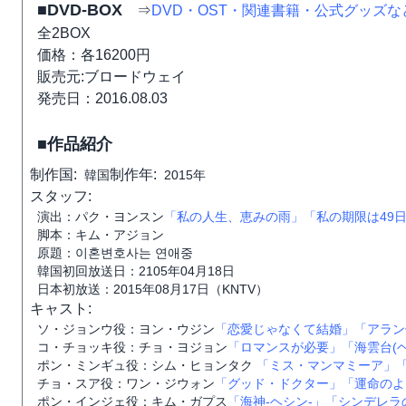
■DVD-BOX
⇒
DVD・OST・関連書籍・公式グッズ
全2BOX
価格：各16200円
販売元:ブロードウェイ
発売日：2016.08.03
■作品紹介
制作国:
制作年:
韓国
2015年
スタッフ:
演出：パク・ヨンスン
「私の人生、恵みの雨」
「私の期限は49
脚本：キム・アジョン
原題：이혼변호사는 연애중
韓国初回放送日：2105年04月18日
日本初放送：2015年08月17日（KNTV）
キャスト:
ソ・ジョンウ役：ヨン・ウジン
「恋愛じゃなくて結婚」
「アラン
コ・チョッキ役：チョ・ヨジョン
「ロマンスが必要」
「海雲台(
ポン・ミンギュ役：シム・ヒョンタク
「ミス・マンマミーア」
チョ・スア役：ワン・ジウォン
「グッド・ドクター」
「運命のよ
ポン・インジェ役：キム・ガプス
「海神-ヘシン-」
「シンデレラ