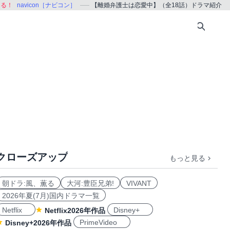
ある！
navicon［ナビコン］
【離婚弁護士は恋愛中】（全18話）ドラマ紹介
クローズアップ
もっと見る
朝ドラ:風、薫る
大河:豊臣兄弟!
VIVANT
2026年夏(7月)国内ドラマ一覧
Netflix
Disney+
Netflix2026年作品
PrimeVideo
Disney+2026年作品