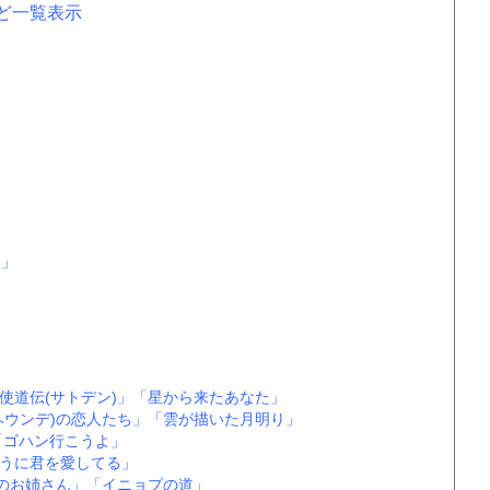
など一覧表示
日」
使道伝(サトデン)」
「星から来たあなた」
ヘウンデ)の恋人たち」
「雲が描いた月明り」
「ゴハン行こうよ」
うに君を愛してる」
のお姉さん」
「イニョプの道」