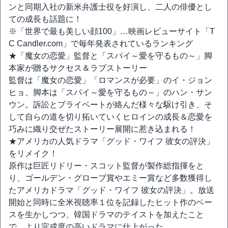
ンと同期入社の新米弁護士役を好演し、二人の俳優とし
ての成長も話題に！
※「世界で最も美しい顔100」…映画レビューサイト「T
C Candler.com」で毎年発表されているランキング
★「魔女の恋愛」監督と「スパイ～愛を守るもの～」脚
本家が贈るサクセス＆ラブストーリー
監督は「魔女の恋愛」「ロマンスが必要」のイ・ジョン
ヒョ、脚本は「スパイ～愛を守るもの～」のハン・サン
ウン。訴訟とプライベートが絡んだ様々な駆け引き、そ
して自らの道を切り拓いていくヒロインの成長＆恋愛を
巧みに織り交ぜたストーリー展開に惹き込まれる！
★アメリカの人気ドラマ「グッド・ワイフ 彼女の評決」
をリメイク！
原作は巨匠リドリー・スコット監督が製作総指揮をと
り、ゴールデン・グローブ賞やエミー賞など多数獲得し
たアメリカドラマ「グッド・ワイフ 彼女の評決」。放送
開始と同時に全米視聴率１位を記録したヒット作のベー
スを生かしつつ、韓国ドラマのテイストを加えたこと
で、より完成度の高いドラマに仕上がった。