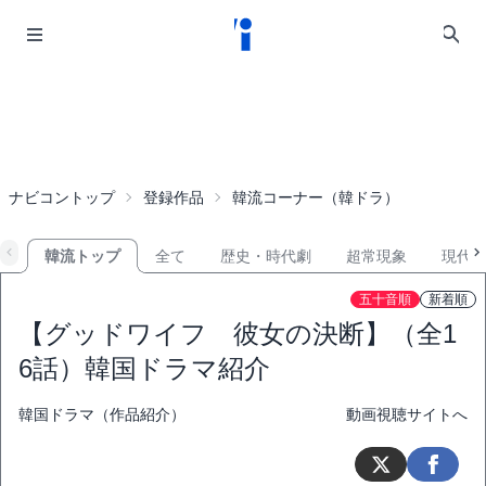
ナビコントップ
登録作品
韓流コーナー（韓ドラ）
韓流トップ
全て
歴史・時代劇
超常現象
現代
五十音順
新着順
【グッドワイフ 彼女の決断】（全1
6話）韓国ドラマ紹介
韓国ドラマ（作品紹介）
動画視聴サイトへ