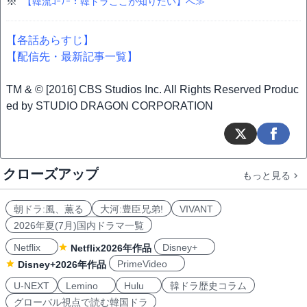
※
【韓流ｺｰﾅｰ：韓ドラここが知りたい】へ≫
【各話あらすじ】
【配信先・最新記事一覧】
TM & © [2016] CBS Studios Inc. All Rights Reserved Produc
ed by STUDIO DRAGON CORPORATION
クローズアップ
もっと見る
朝ドラ:風、薫る
大河:豊臣兄弟!
VIVANT
2026年夏(7月)国内ドラマ一覧
Netflix
Disney+
Netflix2026年作品
PrimeVideo
Disney+2026年作品
U-NEXT
Lemino
Hulu
韓ドラ歴史コラム
グローバル視点で読む韓国ドラ