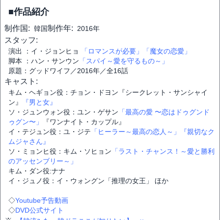
■作品紹介
制作国:
制作年:
韓国
2016年
スタッフ:
演出 ：イ・ジョンヒョ
「ロマンスが必要」
「魔女の恋愛」
脚本 ：ハン・サンウン
「スパイ～愛を守るもの～」
原題：グッドワイフ／2016年／全16話
キャスト:
キム・ヘギョン役：チョン・ドヨン『シークレット・サンシャイ
ン』
『男と女』
ソ・ジュンウォン役：ユン・ゲサン
「最高の愛 〜恋はドゥグンド
ゥグン〜」
『ワンナイト・カップル』
イ・テジュン役：ユ・ジテ
「ヒーラー～最高の恋人～」
『親切なク
ムジャさん』
ソ・ミョンヒ役：キム・ソヒョン
「ラスト・チャンス！～愛と勝利
のアッセンブリー～」
キム・ダン役:ナナ
イ・ジュノ役：イ・ウォングン「推理の女王」 ほか
◇
Youtube予告動画
◇
DVD公式サイト