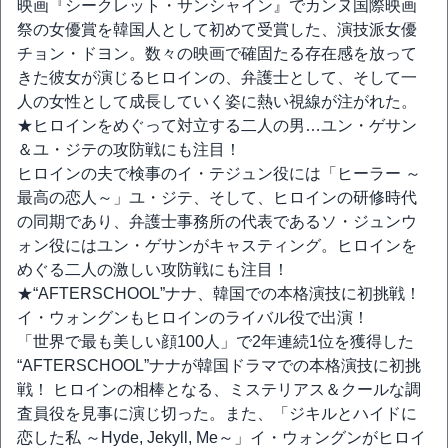
映画『シークレット・サンシャイン』でカンヌ国際映画
祭の女優賞を韓国人として初めて受賞した、演技派女優
チョン・ドヨン。数々の映画で確固たる存在感を放って
きた彼女が演じるヒロインの、弁護士として、そして一
人の女性として成長していく姿に熱い視線が注がれた。
★ヒロインをめぐって対立する二人の男…ユン・ゲサン
＆ユ・ジテの攻防戦にも注目！
ヒロインの夫で検事のイ・テジュン役には「ヒーラー ～
最高の恋人～」ユ・ジテ、そして、ヒロインの研修時代
の同期であり、弁護士事務所の代表であるソ・ジュンウ
ォン役にはユン・ゲサンがキャスティング。ヒロインを
めぐる二人の激しい攻防戦にも注目！
★“AFTERSCHOOL”ナナ、韓国での本格演技に初挑戦！
イ・ウォングンもヒロインのライバル役で出演！
「世界で最も美しい顔100人」で2年連続1位を獲得した
“AFTERSCHOOL”ナナが韓国ドラマでの本格演技に初挑
戦！ ヒロインの相棒となる、ミステリアス＆クールな調
査員役を見事に演じ切った。また、「ジキルとハイドに
恋した私 ～Hyde, Jekyll, Me～」イ・ウォングンがヒロイ