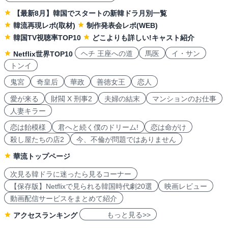
【最新8月】韓国でスタートの新韓ドラ月別一覧
韓流再現レポ(取材)
制作発表会レポ(WEB)
韓国TV視聴率TOP10
どこよりも詳しい!キャスト紹介
ヘチ 王座への道
馬医
イ・サン
Netflix世界TOP10
トンイ
鬼宮
奇皇后
華政
善徳女王
恋人
愛が来る
財閥 X 刑事2
夫婦の結末
マンションのお仕事
人妻キラー
恋は飴模様
君へと続く僕のドリーム!
恋は命がけ
殺し屋たちの店2
今、不倫が問題ではありません
華流トップページ
次見る韓ドラに迷ったら見るコーナー
【保存版】Netflixで見られる韓国時代劇20選
映画レビュー
動画配信サービスをまとめて紹介
もっと見る>>
アクセスランキング