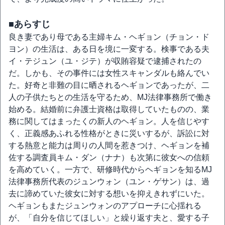
■あらすじ
良き妻であり母である主婦キム・ヘギョン（チョン・ド
ヨン）の生活は、ある日を境に一変する。検事である夫
イ・テジュン（ユ・ジテ）が収賄容疑で逮捕されたの
だ。しかも、その事件には女性スキャンダルも絡んでい
た。好奇と非難の目に晒されるヘギョンであったが、二
人の子供たちとの生活を守るため、MJ法律事務所で働き
始める。結婚前に弁護士資格は取得していたものの、業
務に関してはまったくの新人のヘギョン。人を信じやす
く、正義感あふれる性格がときに災いするが、訴訟に対
する熱意と能力は周りの人間を惹きつけ、ヘギョンを補
佐する調査員キム・ダン（ナナ）も次第に彼女への信頼
を高めていく。一方で、研修時代からヘギョンを知るMJ
法律事務所代表のジュンウォン（ユン・ゲサン）は、過
去に諦めていた彼女に対する想いを抑えきれずにいた。
ヘギョンもまたジュンウォンのアプローチに心揺れる
が、「自分を信じてほしい」と繰り返す夫と、愛する子