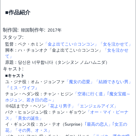
■作品紹介
制作国:
制作年:
韓国
2017年
スタッフ:
監督：ペク・ホミン
「金よ出てこい☆コンコン」
「女を泣かせて」
脚本：ハ・チョンオク「金よ出てこい☆コンコン」
「女を泣かせ
て」
原題：당신은 너무합니다（タンシヌン ノムハムニダ）
キャスト:
■キャスト
ユ・ジナ役：オム・ジョンファ
「魔女の恋愛」
「結婚できない男」
『ミス・ワイフ』
チョン・ヘダン役：チャン・ヒジン
「空港に行く道」
｢魔女宝鑑～
ホジュン、若き日の恋～」
※6話までク・ヘソン
「花より男子」
「エンジェルアイズ」
パク・ヒョンジュン役：チョン・ギョウン
「オー・マイ・ビーナ
ス」
「美女の誕生」
イ・ギョンス役：カン・テオ（5urprise）
｢最高の恋人」
｢女王の
花」
「その男、オ・ス」