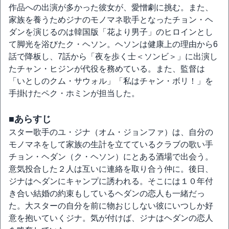
作品への出演が多かった彼女が、愛憎劇に挑む。また、
家族を養うためジナのモノマネ歌手となったチョン・ヘ
ダンを演じるのは韓国版「花より男子」のヒロインとし
て脚光を浴びたク・ヘソン。ヘソンは健康上の理由から6
話で降板し、7話から「夜を歩く士＜ソンビ＞」に出演し
たチャン・ヒジンが代役を務めている。また、監督は
「いとしのクム・サウォル」「私はチャン・ボリ！」を
手掛けたペク・ホミンが担当した。
■あらすじ
スター歌手のユ・ジナ（オム・ジョンファ）は、自分の
モノマネをして家族の生計を立てているクラブの歌い手
チョン・ヘダン（ク・ヘソン）にとある酒場で出会う。
意気投合した２人は互いに連絡を取り合う仲に。後日、
ジナはヘダンにキャンプに誘われる。そこには１０年付
き合い結婚の約束もしているヘダンの恋人も一緒だっ
た。大スターの自分を前に物おじしない彼にいつしか好
意を抱いていくジナ。気が付けば、ジナはヘダンの恋人