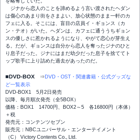
を略奪していた。
ジナから恋人のことを諦めるよう言い渡されたヘダン
は傷心のあまり街をさまよい、放心状態のまま一軒のカ
フェに入る。そこには、盲目の店員イ・ギョンス（カ
ン・テオ）がいた。ヘダンは、カフェに通ううちギョン
スの優しさに惹かれるようになり、やがて恋心が芽生え
る。だが、ギョンスは自分から恋人を奪ったジナのひと
り息子だった。ジナにはまだ幼少だった息子を捨ててト
ップ歌手に上り詰めた過去があったのだ。
■DVD-BOX
⇒
DVD・OST・関連書籍・公式グッズな
ど一覧表示
DVD-BOX1 5月2日発売
以降、毎月順次発売（全5BOX）
価格：BOX1 14700円、BOX2～5 各16800円（本体）
＋税
発売元：コンテンツセブン
販売元：NBCユニバーサル・エンターテイメント
（C） Victory Contents Co., Ltd.