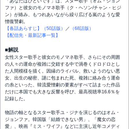
「あなたはひどいです」は、スター歌手（オム・ジョン
ファ）と彼女のモノマネ歌手（ク・ヘソン/チャン・ヒジ
ン）が絡み、もつれあいながら繰り広げる嵐のような愛
憎復讐劇。
【各話あらすじ】（50話版）
／
（68話版）
【配信先・最新記事一覧】
■解説
女性スター歌手と彼女のモノマネ歌手、さらにその周囲
の人々の運命が複雑に交錯する中で渦巻くドロドロとし
た人間模様を描く。因縁のライバル、救いようのない悪
女、出生の秘密、謎に包まれた死、複雑に絡み合う運命
の糸といった、韓流愛憎劇の要素がすべて詰まった作品
だけに本国でも大きな反響を呼び、最高視聴率16.6％を
記録した。
物語の軸となるスター歌手ユ・ジナを演じるのはオム・
ジョンファ。韓国版「結婚できない男」、「魔女の恋
愛」、映画『ミス・ワイフ』などに主演し近年コメディ