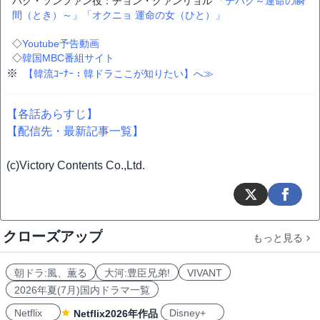
パク・ソンファン役：チョン・グァンリョル
「テバク～運命の瞬
間（とき）～」
「オクニョ 運命の女（ひと）」
◇
Youtube予告動画
◇
韓国MBC番組サイト
※
【韓流ｺｰﾅｰ：韓ドラここが知りたい】へ≫
【各話あらすじ】
【配信先・最新記事一覧】
(c)Victory Contents Co.,Ltd.
クローズアップ
もっと見る
朝ドラ:風、薫る
大河:豊臣兄弟!
VIVANT
2026年夏(7月)国内ドラマ一覧
Netflix
Disney+
Netflix2026年作品