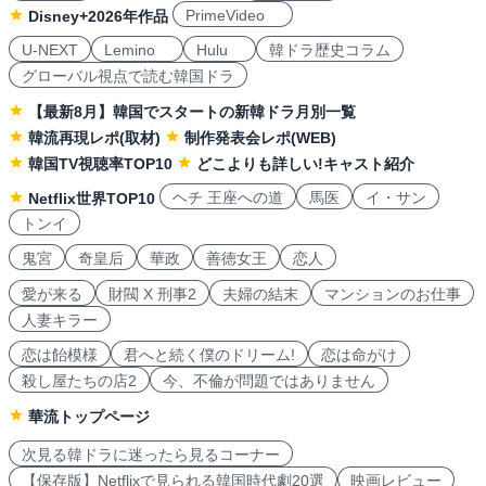
PrimeVideo
Disney+2026年作品
U-NEXT
Lemino
Hulu
韓ドラ歴史コラム
グローバル視点で読む韓国ドラ
【最新8月】韓国でスタートの新韓ドラ月別一覧
韓流再現レポ(取材)
制作発表会レポ(WEB)
韓国TV視聴率TOP10
どこよりも詳しい!キャスト紹介
ヘチ 王座への道
馬医
イ・サン
Netflix世界TOP10
トンイ
鬼宮
奇皇后
華政
善徳女王
恋人
愛が来る
財閥 X 刑事2
夫婦の結末
マンションのお仕事
人妻キラー
恋は飴模様
君へと続く僕のドリーム!
恋は命がけ
殺し屋たちの店2
今、不倫が問題ではありません
華流トップページ
次見る韓ドラに迷ったら見るコーナー
【保存版】Netflixで見られる韓国時代劇20選
映画レビュー