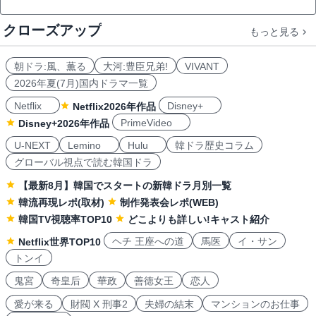
クローズアップ
もっと見る
朝ドラ:風、薫る
大河:豊臣兄弟!
VIVANT
2026年夏(7月)国内ドラマ一覧
Netflix
Disney+
Netflix2026年作品
PrimeVideo
Disney+2026年作品
U-NEXT
Lemino
Hulu
韓ドラ歴史コラム
グローバル視点で読む韓国ドラ
【最新8月】韓国でスタートの新韓ドラ月別一覧
韓流再現レポ(取材)
制作発表会レポ(WEB)
韓国TV視聴率TOP10
どこよりも詳しい!キャスト紹介
ヘチ 王座への道
馬医
イ・サン
Netflix世界TOP10
トンイ
鬼宮
奇皇后
華政
善徳女王
恋人
愛が来る
財閥 X 刑事2
夫婦の結末
マンションのお仕事