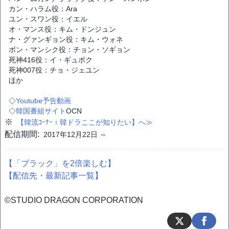
カン・ハラム役：Ara
ユン・スワン役：イエル
オ・マンス役：キム・ドンジュン
ナ・グァンギョン役：キム・ウォネ
ボン・マンシク役：チョン・ソギョン
死神416役：イ・ギュボク
死神007役：チョ・ジェユン
ほか
◇
Youtube予告動画
◇
韓国番組サイト
OCN
※
【韓流ｺｰﾅｰ：韓ドラここが知りたい】へ≫
配信期間:
2017年12月22日 ～
【「ブラック」を2倍楽しむ】
【配信先・最新記事一覧】
©STUDIO DRAGON CORPORATION