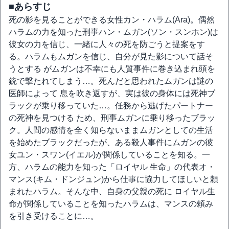
■あらすじ
死の影を見ることができる女性カン・ハラム(Ara)。偶然
ハラムの力を知った刑事ハン・ムガン(ソン・スンホン)は
彼女の力を信じ、一緒に人々の死を防ごうと提案をす
る。ハラムもムガンを信じ、自分が見た影について話そ
うとする がムガンは不幸にも人質事件に巻き込まれ頭を
銃で撃たれてしまう…。死んだと思われたムガンは謎の
医師によって 息を吹き返すが、実は彼の身体には死神ブ
ラックが乗り移っていた…。任務から逃げたパートナー
の死神を見つける ため、刑事ムガンに乗り移ったブラッ
ク。人間の感情を全く知らないままムガンとしての生活
を始めたブラックだったが、ある殺人事件にムガンの彼
女ユン・スワン(イエル)が関係していることを知る。一
方、ハラムの能力を知った「ロイヤル 生命」の代表オ・
マンス(キム・ドンジュン)から仕事に協力してほしいと頼
まれたハラム。そんな中、自身の父親の死に ロイヤル生
命が関係していることを知ったハラムは、マンスの頼み
を引き受けることに…。