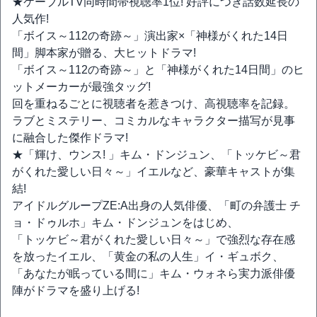
★ケーブルTV同時間帯視聴率1位! 好評につき話数延長の
人気作!
「ボイス～112の奇跡～」演出家×「神様がくれた14日
間」脚本家が贈る、大ヒットドラマ!
「ボイス～112の奇跡～」と「神様がくれた14日間」のヒ
ットメーカーが最強タッグ!
回を重ねるごとに視聴者を惹きつけ、高視聴率を記録。
ラブとミステリー、コミカルなキャラクター描写が見事
に融合した傑作ドラマ!
★「輝け、ウンス! 」キム・ドンジュン、「トッケビ～君
がくれた愛しい日々～」イエルなど、豪華キャストが集
結!
アイドルグループZE:A出身の人気俳優、「町の弁護士 チ
ョ・ドゥルホ」キム・ドンジュンをはじめ、
「トッケビ～君がくれた愛しい日々～」で強烈な存在感
を放ったイエル、「黄金の私の人生」イ・ギュボク、
「あなたが眠っている間に」キム・ウォネら実力派俳優
陣がドラマを盛り上げる!