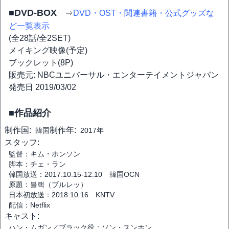
■DVD-BOX
⇒
DVD・OST・関連書籍・公式グッズな
ど一覧表示
(全28話/全2SET)
メイキング映像(予定)
ブックレット(8P)
販売元: NBCユニバーサル・エンターテイメントジャパン
発売日 2019/03/02
■作品紹介
制作国:
制作年:
韓国
2017年
スタッフ:
監督：キム・ホンソン
脚本：チェ・ラン
韓国放送：2017.10.15-12.10 韓国OCN
原題：블랙（ブルレッ）
日本初放送：2018.10.16 KNTV
配信：Netflix
キャスト:
ハン・ムガン／ブラック役：ソン・スンホン