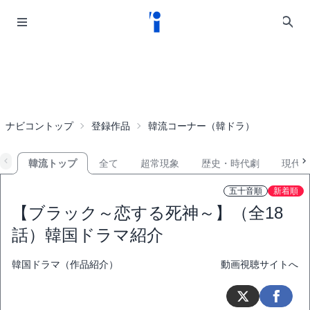
ナビコントップ
登録作品
韓流コーナー（韓ドラ）
韓流トップ
全て
超常現象
歴史・時代劇
現代
五十音順
新着順
【ブラック～恋する死神～】（全18
話）韓国ドラマ紹介
韓国ドラマ（作品紹介）
動画視聴サイトへ