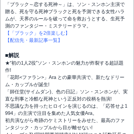
「ブラック～恋する死神～」は、ソン・スンホン主演で
贈る、死を守る死神ブラックと死を予測できる女性ハラ
ムが、天界のルールを破って命を救おうとする、生死予
測のファンタジー・ミステリードラマ。
【「ブラック」を2倍楽しむ】
【配信先・最新記事一覧】
■解説
★“初の1人2役”ソン・スンホンの魅力が炸裂する超話題
作!
「花郎<ファラン>」Ara との豪華共演で、新たなドリー
ム・カップルが誕生!
「師任堂(サイムダン)、色の日記」ソン・スンホンが、実
直な刑事と冷酷な死神という正反対の役柄を熱演!
不思議な力を持ったヒロインを演じるのは、「応答せよ1
994」の主演で注目を集めた人気女優Ara。
初共演ながら奇跡のケミストリーをみせた、最高のファ
ンタジック・カップルから目が離せない!