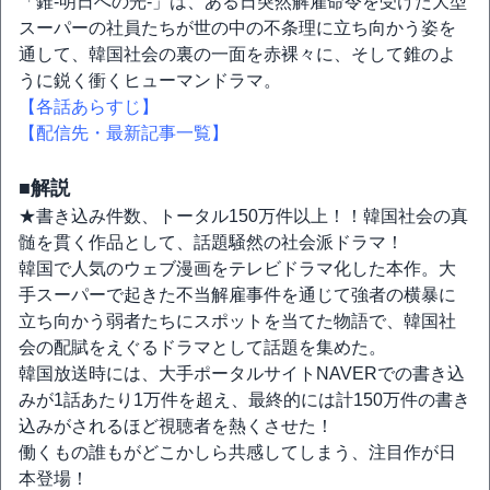
「錐-明日への光-」は、ある日突然解雇命令を受けた大型
スーパーの社員たちが世の中の不条理に立ち向かう姿を
通して、韓国社会の裏の一面を赤裸々に、そして錐のよ
うに鋭く衝くヒューマンドラマ。
【各話あらすじ】
【配信先・最新記事一覧】
■解説
★書き込み件数、トータル150万件以上！！韓国社会の真
髄を貫く作品として、話題騒然の社会派ドラマ！
韓国で人気のウェブ漫画をテレビドラマ化した本作。大
手スーパーで起きた不当解雇事件を通じて強者の横暴に
立ち向かう弱者たちにスポットを当てた物語で、韓国社
会の配賦をえぐるドラマとして話題を集めた。
韓国放送時には、大手ポータルサイトNAVERでの書き込
みが1話あたり1万件を超え、最終的には計150万件の書き
込みがされるほど視聴者を熱くさせた！
働くもの誰もがどこかしら共感してしまう、注目作が日
本登場！