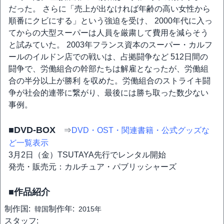
だった。 さらに「売上が出なければ年齢の高い女性から
順番にクビにする」という強迫を受け、 2000年代に入っ
てからの大型スーパーは人員を厳粛して費用を減らそう
と試みていた。 2003年フランス資本のスーパー・カルフ
ールのイルドン店での戦いは、占拠闘争など 512日間の
闘争で、労働組合の幹部たちは解雇となったが、労働組
合の半分以上が勝利 を収めた。労働組合のストライキ闘
争が社会的連帯に繋がり、最後には勝ち取った数少ない
事例。
■DVD-BOX
⇒
DVD・OST・関連書籍・公式グッズな
ど一覧表示
3月2日（金）TSUTAYA先行でレンタル開始
発売・販売元：カルチュア・パブリッシャーズ
■作品紹介
制作国:
制作年:
韓国
2015年
スタッフ: