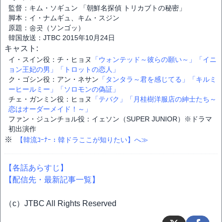
監督：キム・ソギュン 「朝鮮名探偵 トリカブトの秘密」
脚本：イ・ナムギュ、キム・スジン
原題：송곳（ソンゴッ）
韓国放送：JTBC 2015年10月24日
キャスト:
イ・スイン役：チ・ヒョヌ
「ウォンテッド～彼らの願い～」
「イニ
ョン王妃の男」
「トロットの恋人」
ク・ゴシン役：アン・ネサン
「タンタラ～君を感じてる」
「キルミ
ーヒールミー」
「ソロモンの偽証」
チェ・ガンミン役：ヒョヌ
「テバク」
「月桂樹洋服店の紳士たち～
恋はオーダーメイド！～」
ファン・ジュンチョル役：イェソン（SUPER JUNIOR）※ドラマ
初出演作
※
【韓流ｺｰﾅｰ：韓ドラここが知りたい】へ≫
【各話あらすじ】
【配信先・最新記事一覧】
（c）JTBC All Rights Reserved