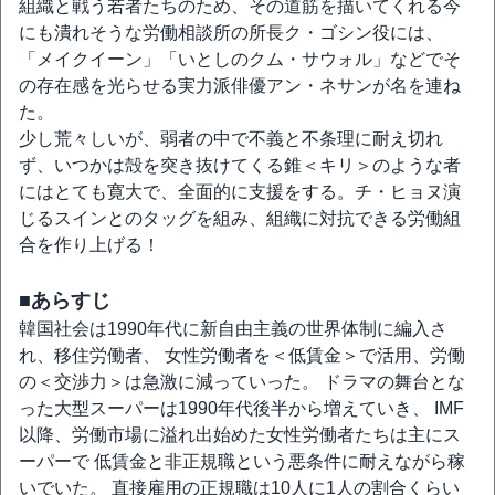
組織と戦う若者たちのため、その道筋を描いてくれる今
にも潰れそうな労働相談所の所長ク・ゴシン役には、
「メイクイーン」「いとしのクム・サウォル」などでそ
の存在感を光らせる実力派俳優アン・ネサンが名を連ね
た。
少し荒々しいが、弱者の中で不義と不条理に耐え切れ
ず、いつかは殻を突き抜けてくる錐＜キリ＞のような者
にはとても寛大で、全面的に支援をする。チ・ヒョヌ演
じるスインとのタッグを組み、組織に対抗できる労働組
合を作り上げる！
■あらすじ
韓国社会は1990年代に新自由主義の世界体制に編入さ
れ、移住労働者、 女性労働者を＜低賃金＞で活用、労働
の＜交渉力＞は急激に減っていった。 ドラマの舞台とな
った大型スーパーは1990年代後半から増えていき、 IMF
以降、労働市場に溢れ出始めた女性労働者たちは主にス
ーパーで 低賃金と非正規職という悪条件に耐えながら稼
いでいた。 直接雇用の正規職は10人に1人の割合くらい