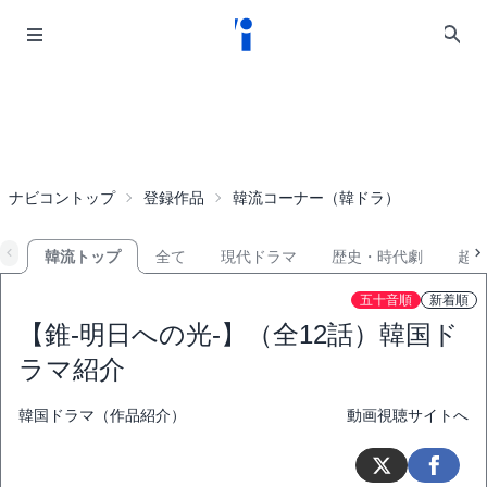
ナビコントップ
登録作品
韓流コーナー（韓ドラ）
韓流トップ
全て
現代ドラマ
歴史・時代劇
超
五十音順
新着順
【錐-明日への光-】（全12話）韓国ド
ラマ紹介
韓国ドラマ（作品紹介）
動画視聴サイトへ