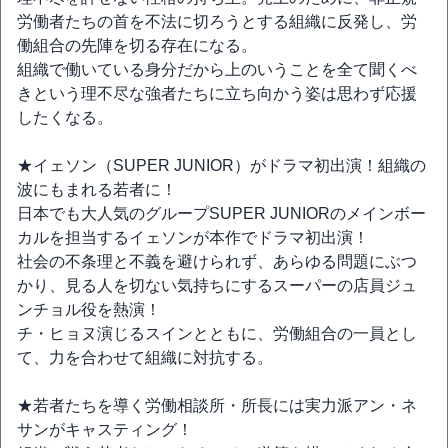
労働者たちの首を不法に切ろうとする組織に反発し、労
働組合の先陣を切る存在になる。
組織で働いている身分だから上のいうことを全て聞くべ
きという理不尽な強者たちに立ち向かう姿は思わず応援
したくなる。
★イェソン（SUPER JUNIOR）がドラマ初出演！組織の
波にもまれる若者に！
日本でも大人気のグループSUPER JUNIORのメインボー
カルを担当するイェソンが本作でドラマ初出演！
社会の不条理と不義を避けられず、あらゆる問題にぶつ
かり、見る人を切ない気持ちにするスーパーの店員ジュ
ンチョル役を熱演！
チ・ヒョヌ演じるスインとともに、労働組合の一員とし
て、力を合わせて組織に対抗する。
★若者たちを導く労働相談所・所長には実力派アン・ネ
サンがキャスティング！