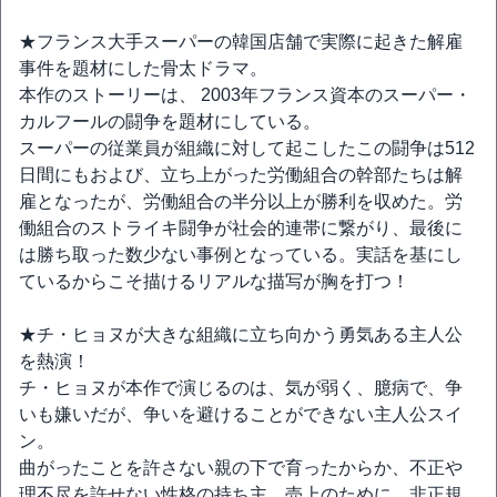
★フランス大手スーパーの韓国店舗で実際に起きた解雇
事件を題材にした骨太ドラマ。
本作のストーリーは、 2003年フランス資本のスーパー・
カルフールの闘争を題材にしている。
スーパーの従業員が組織に対して起こしたこの闘争は512
日間にもおよび、立ち上がった労働組合の幹部たちは解
雇となったが、労働組合の半分以上が勝利を収めた。労
働組合のストライキ闘争が社会的連帯に繋がり、最後に
は勝ち取った数少ない事例となっている。実話を基にし
ているからこそ描けるリアルな描写が胸を打つ！
★チ・ヒョヌが大きな組織に立ち向かう勇気ある主人公
を熱演！
チ・ヒョヌが本作で演じるのは、気が弱く、臆病で、争
いも嫌いだが、争いを避けることができない主人公スイ
ン。
曲がったことを許さない親の下で育ったからか、不正や
理不尽を許せない性格の持ち主。売上のために、非正規