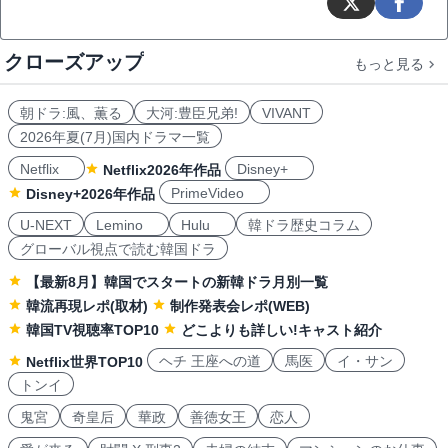
クローズアップ
もっと見る
朝ドラ:風、薫る
大河:豊臣兄弟!
VIVANT
2026年夏(7月)国内ドラマ一覧
Netflix
Disney+
Netflix2026年作品
PrimeVideo
Disney+2026年作品
U-NEXT
Lemino
Hulu
韓ドラ歴史コラム
グローバル視点で読む韓国ドラ
【最新8月】韓国でスタートの新韓ドラ月別一覧
韓流再現レポ(取材)
制作発表会レポ(WEB)
韓国TV視聴率TOP10
どこよりも詳しい!キャスト紹介
ヘチ 王座への道
馬医
イ・サン
Netflix世界TOP10
トンイ
鬼宮
奇皇后
華政
善徳女王
恋人