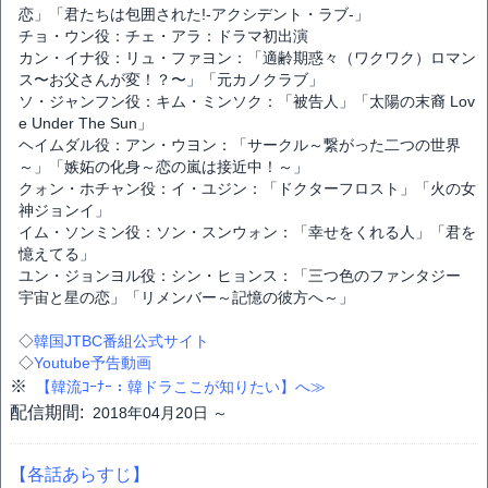
恋」「君たちは包囲された!-アクシデント・ラブ-」
チョ・ウン役：チェ・アラ：ドラマ初出演
カン・イナ役：リュ・ファヨン：「適齢期惑々（ワクワク）ロマン
ス〜お父さんが変！？〜」「元カノクラブ」
ソ・ジャンフン役：キム・ミンソク：「被告人」「太陽の末裔 Lov
e Under The Sun」
ヘイムダル役：アン・ウヨン：「サークル～繋がった二つの世界
～」「嫉妬の化身～恋の嵐は接近中！～」
クォン・ホチャン役：イ・ユジン：「ドクターフロスト」「火の女
神ジョンイ」
イム・ソンミン役：ソン・スンウォン：「幸せをくれる人」「君を
憶えてる」
ユン・ジョンヨル役：シン・ヒョンス：「三つ色のファンタジー
宇宙と星の恋」「リメンバー～記憶の彼方へ～」
◇
韓国JTBC番組公式サイト
◇
Youtube予告動画
※
【韓流ｺｰﾅｰ：韓ドラここが知りたい】へ≫
配信期間:
2018年04月20日 ～
【各話あらすじ】