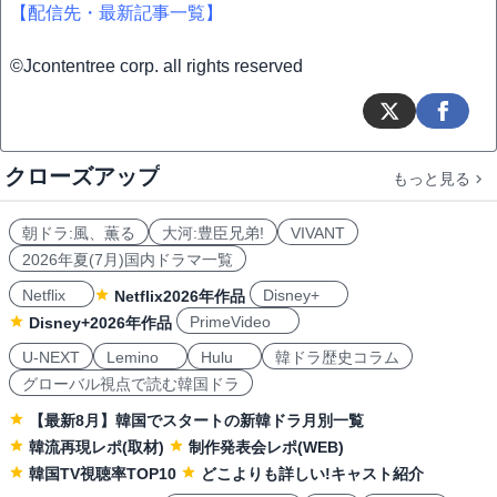
【配信先・最新記事一覧】
©Jcontentree corp. all rights reserved
クローズアップ
もっと見る
朝ドラ:風、薫る
大河:豊臣兄弟!
VIVANT
2026年夏(7月)国内ドラマ一覧
Netflix
Disney+
Netflix2026年作品
PrimeVideo
Disney+2026年作品
U-NEXT
Lemino
Hulu
韓ドラ歴史コラム
グローバル視点で読む韓国ドラ
【最新8月】韓国でスタートの新韓ドラ月別一覧
韓流再現レポ(取材)
制作発表会レポ(WEB)
韓国TV視聴率TOP10
どこよりも詳しい!キャスト紹介