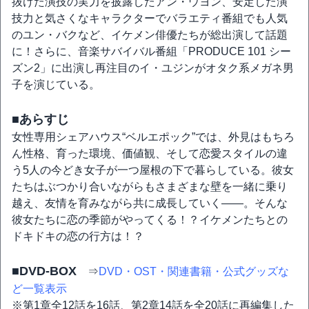
抜けた演技の実力を披露したアン・ウヨン、安定した演
技力と気さくなキャラクターでバラエティ番組でも人気
のユン・バクなど、イケメン俳優たちが総出演して話題
に！さらに、音楽サバイバル番組「PRODUCE 101 シー
ズン2」に出演し再注目のイ・ユジンがオタク系メガネ男
子を演じている。
■あらすじ
女性専用シェアハウス“ベルエポック”では、外見はもちろ
ん性格、育った環境、価値観、そして恋愛スタイルの違
う5人の今どき女子が一つ屋根の下で暮らしている。彼女
たちはぶつかり合いながらもさまざまな壁を一緒に乗り
越え、友情を育みながら共に成長していく——。そんな
彼女たちに恋の季節がやってくる！？イケメンたちとの
ドキドキの恋の行方は！？
■DVD-BOX
⇒
DVD・OST・関連書籍・公式グッズな
ど一覧表示
※第1章全12話を16話、第2章14話を全20話に再編集した