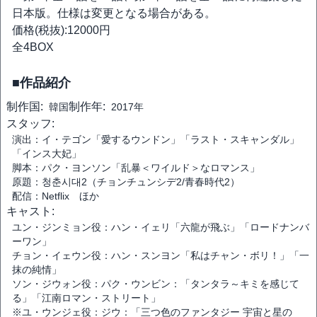
日本版。仕様は変更となる場合がある。
価格(税抜):12000円
全4BOX
■作品紹介
制作国:
制作年:
韓国
2017年
スタッフ:
演出：イ・テゴン「愛するウンドン」「ラスト・スキャンダル」
「インス大妃」
脚本：パク・ヨンソン「乱暴＜ワイルド＞なロマンス」
原題：청춘시대2（チョンチュンシデ2/青春時代2）
配信：Netflix ほか
キャスト:
ユン・ジンミョン役：ハン・イェリ「六龍が飛ぶ」「ロードナンバ
ーワン」
チョン・イェウン役：ハン・スンヨン「私はチャン・ボリ！」「一
抹の純情」
ソン・ジウォン役：パク・ウンビン：「タンタラ～キミを感じて
る」「江南ロマン・ストリート」
※ユ・ウンジェ役：ジウ：「三つ色のファンタジー 宇宙と星の