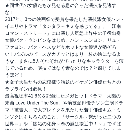
★同世代の女優たちが見せる息の合った演技を見逃す
な！
2017年、3つの映画祭で受賞を果たした演技派女優ハン・
イェリやドラマ「タンタラ～キミを感じてる」、「江南
ロマン・ストリート」に出演し人気急上昇中の子役出身
女優パク・ウンビンをはじめ、ハン・スンヨン、リュ・
ファヨン、パク・ヘスなど今ホットな女優達が勢ぞろ
い！パズルのピースがカチッとはまり一枚の絵になるよ
うな、まさに5人それぞれがぴったりなキャラクターを演
じているため、演技ではなく素なのでは？と感じてしま
うほど！
★女子大生たちの恋模様♡話題のイケメン俳優たちとの
ラブラインは必見！
最高視聴率41.6％を記録したメガヒットドラマ「太陽の
末裔 Love Under The Sun」や演技派俳優チソン主演ドラ
マ「被告人」で大ブレイクを果たした若手俳優キム・ミ
ンソクはもちろんのこと、「サークル～繋がった二つの
世界～」や「嫉妬の化身～恋の嵐は接近中！～」でずば