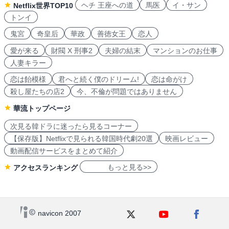
ヘチ 王座への道
馬医
イ・サン
Netflix世界TOP10
トンイ
鬼宮
奇皇后
華政
善徳女王
恋人
愛が来る
財閥 X 刑事2
夫婦の結末
マンションのお仕事
人妻キラー
恋は飴模様
君へと続く僕のドリーム!
恋は命がけ
殺し屋たちの店2
今、不倫が問題ではありません
華流トップページ
次見る韓ドラに迷ったら見るコーナー
【保存版】Netflixで見られる韓国時代劇20選
映画レビュー
動画配信サービスをまとめて紹介
もっと見る>>
アクセスランキング
navicon 2007