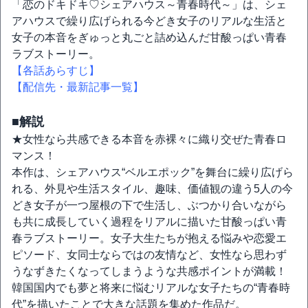
「恋のドキドキ♡シェアハウス～青春時代～」は、シェ
アハウスで繰り広げられる今どき女子のリアルな生活と
女子の本音をぎゅっと丸ごと詰め込んだ甘酸っぱい青春
ラブストーリー。
【各話あらすじ】
【配信先・最新記事一覧】
■解説
★女性なら共感できる本音を赤裸々に織り交ぜた青春ロ
マンス！
本作は、シェアハウス“ベルエポック”を舞台に繰り広げら
れる、外見や生活スタイル、趣味、価値観の違う5人の今
どき女子が一つ屋根の下で生活し、ぶつかり合いながら
も共に成長していく過程をリアルに描いた甘酸っぱい青
春ラブストーリー。女子大生たちが抱える悩みや恋愛エ
ピソード、女同士ならではの友情など、女性なら思わず
うなずきたくなってしまうような共感ポイントが満載！
韓国国内でも夢と将来に悩むリアルな女子たちの“青春時
代”を描いたことで大きな話題を集めた作品だ。