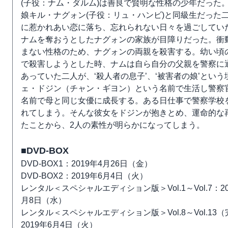
(子役：ナム・ダルム)は善良で賢明な性格の少年だった
娘キル・ナグォン(子役：リュ・ハンビ)と同級生だった
に惹かれあい恋に落ち、忘れられない日々を過ごしてい
ナムを奪おうとしたナグォンの家族が目障りだった。衝
まない性格のため、ナグォンの両親を殺害する。幼い頃
で殺害しようとした時、ナムは自ら自分の父親を警察に
あっていた二人が、‘殺人者の息子’、‘被害者の娘’とい
ェ・ドジン（チャン・ギヨン）という名前で生活し警察
名前で母と同じ女優に成長する。ある日仕事で警察学校
れてしまう。そんな彼女をドジンが抱きとめ、運命的な
たことから、2人の素性が明らかになってしまう。
■DVD-BOX
DVD-BOX1：2019年4月26日（金）
DVD-BOX2：2019年6月4日（火）
レンタル＜スペシャルエディション版＞Vol.1～Vol.7：20
月8日（水）
レンタル＜スペシャルエディション版＞Vol.8～Vol.13
2019年6月4日（火）