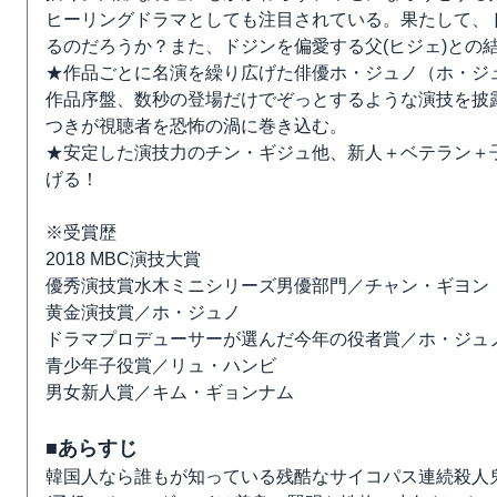
ヒーリングドラマとしても注目されている。果たして、
るのだろうか？また、ドジンを偏愛する父(ヒジェ)との
★作品ごとに名演を繰り広げた俳優ホ・ジュノ（ホ・ジ
作品序盤、数秒の登場だけでぞっとするような演技を披
つきが視聴者を恐怖の渦に巻き込む。
★安定した演技力のチン・ギジュ他、新人＋ベテラン＋
げる！
※受賞歴
2018 MBC演技大賞
優秀演技賞水木ミニシリーズ男優部門／チャン・ギヨン
黄金演技賞／ホ・ジュノ
ドラマプロデューサーが選んだ今年の役者賞／ホ・ジュ
青少年子役賞／リュ・ハンビ
男女新人賞／キム・ギョンナム
■あらすじ
韓国人なら誰もが知っている残酷なサイコパス連続殺人