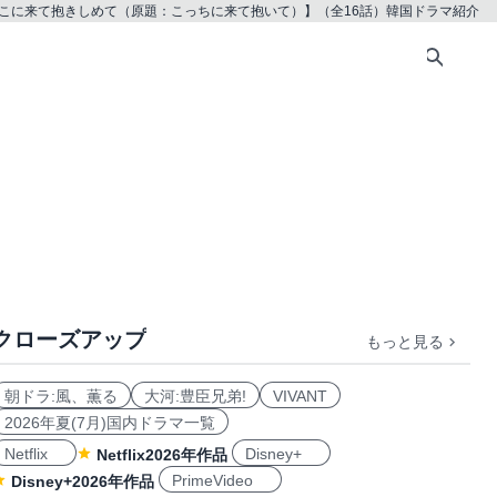
こに来て抱きしめて（原題：こっちに来て抱いて）】（全16話）韓国ドラマ紹介
クローズアップ
もっと見る
朝ドラ:風、薫る
大河:豊臣兄弟!
VIVANT
2026年夏(7月)国内ドラマ一覧
Netflix
Disney+
Netflix2026年作品
PrimeVideo
Disney+2026年作品