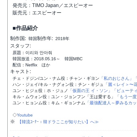
発売元：TIMO Japan／エスピーオー
販売元：エスピーオー
■作品紹介
制作国:
制作年:
韓国
2018年
スタッフ:
原題：이리와 안아줘
韓国放送：2018.05.16～ 韓国MBC
配信：Netflix ほか
キャスト:
チェ・ドジン/ユン・ナム役：チャン・ギヨン
「私のおじさん」
ハン・ジェイ/キル・ナグォン役：チン・ギジュ
「麗＜レイ＞〜
ユン・ヒジェ役：ホ・ジュノ
「仮面の王 イ・ソン」
「ビューテ
キル・ムウォン役：ユン・ジョンフン「王は愛する」
「もう一度
ユン・ヒョンム役：キム・ギョンナム
「最強配達人～夢みるカッ
◇
Youtube
※
【韓流ｺｰﾅｰ：韓ドラここが知りたい】へ≫