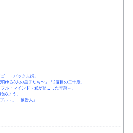
「ゴー・バック夫婦」
花萌ゆる8人の皇子たち〜」
「2度目の二十歳」
ィフル・マインド～愛が起こした奇跡～」
始めよう」
プル～」
「被告人」