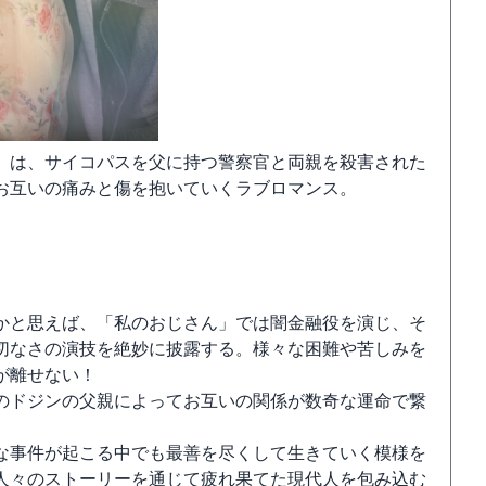
」は、サイコパスを父に持つ警察官と両親を殺害された
お互いの痛みと傷を抱いていくラブロマンス。
かと思えば、「私のおじさん」では闇金融役を演じ、そ
切なさの演技を絶妙に披露する。様々な困難や苦しみを
が離せない！
のドジンの父親によってお互いの関係が数奇な運命で繋
な事件が起こる中でも最善を尽くして生きていく模様を
人々のストーリーを通じて疲れ果てた現代人を包み込む