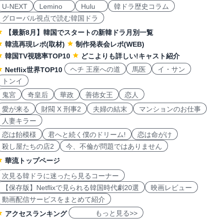
U-NEXT
Lemino
Hulu
韓ドラ歴史コラム
グローバル視点で読む韓国ドラ
【最新8月】韓国でスタートの新韓ドラ月別一覧
韓流再現レポ(取材)
制作発表会レポ(WEB)
韓国TV視聴率TOP10
どこよりも詳しい!キャスト紹介
ヘチ 王座への道
馬医
イ・サン
Netflix世界TOP10
トンイ
鬼宮
奇皇后
華政
善徳女王
恋人
愛が来る
財閥 X 刑事2
夫婦の結末
マンションのお仕事
人妻キラー
恋は飴模様
君へと続く僕のドリーム!
恋は命がけ
殺し屋たちの店2
今、不倫が問題ではありません
華流トップページ
次見る韓ドラに迷ったら見るコーナー
【保存版】Netflixで見られる韓国時代劇20選
映画レビュー
動画配信サービスをまとめて紹介
もっと見る>>
アクセスランキング