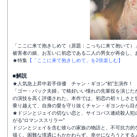
「ここに来て抱きしめて（原題：こっちに来て抱いて）
被害者の娘、お互いに初恋である二人の男女が再会し、
★特集
【「ここに来て抱きしめて」を2倍楽しむ】
■解説
★人気急上昇中若手俳優 チャン・ギヨン“初”主演作！
「ゴー・バック夫婦」で格好いい憧れの先輩役を演じた
の演技を高く評価された。本作では、初恋の初々しさと
乗り越えて、自身の愛を守り抜くチャン・ギヨンから目
★ドジンとジェイの切ない恋と、サイコパス連続殺人犯
がる“ロマンススリラー”
ドジンとジェイを含む彼らの家族の物語と、不可抗力的
描く。困難な境遇にもかかわらず、幸せになろうとする