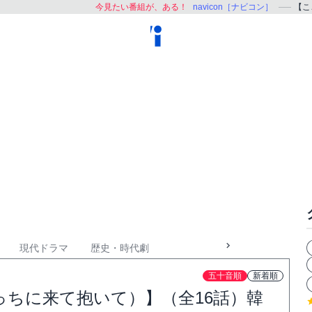
今見たい番組が、ある！
navicon［ナビコン］
【こ
現代ドラマ
歴史・時代劇
五十音順
新着順
ちに来て抱いて）】（全16話）韓