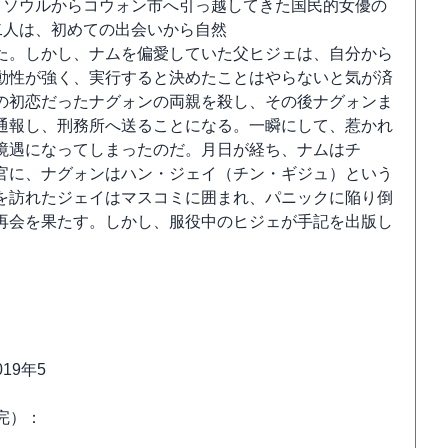
。ソウルからコウォン市へ引っ越してきた国民的女優の
二人は、初めての出会いから自然
た。しかし、ナムを偏愛していた父ヒジェは、自分から
動性が強く、実行すると決めたことはやらないと気が済
の初恋だったナグォンの両親を殺し、その後ナグォンま
通報し、刑務所へ送ることになる。一瞬にして、惹かれ
う境遇になってしまったのだ。月日が経ち、ナムはチ
官に、ナグォンはハン・ジェイ（チン・ギジュ）という
を訪れたジェイはマスコミに囲まれ、パニックに陥り倒
再会を果たす。しかし、服役中のヒジェが手記を出版し
19年5
（完）：