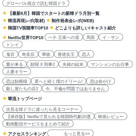
グローバル視点で読む韓国ドラ
【最新8月】韓国でスタートの新韓ドラ月別一覧
韓流再現レポ(取材)
制作発表会レポ(WEB)
韓国TV視聴率TOP10
どこよりも詳しい!キャスト紹介
ヘチ 王座への道
馬医
イ・サン
Netflix世界TOP10
トンイ
鬼宮
奇皇后
華政
善徳女王
恋人
愛が来る
財閥 X 刑事2
夫婦の結末
マンションのお仕事
人妻キラー
恋は飴模様
君へと続く僕のドリーム!
恋は命がけ
殺し屋たちの店2
今、不倫が問題ではありません
華流トップページ
次見る韓ドラに迷ったら見るコーナー
【保存版】Netflixで見られる韓国時代劇20選
映画レビュー
動画配信サービスをまとめて紹介
もっと見る>>
アクセスランキング