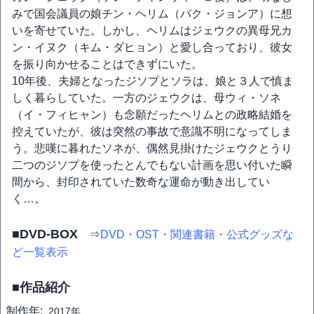
みで国会議員の娘チン・ヘリム（パク・ジョンア）に想
いを寄せていた。しかし、ヘリムはジェウクの異母兄カ
ン・イヌク（キム・ダヒョン）と愛し合っており、彼女
を振り向かせることはできずにいた。
10年後、夫婦となったジソプとソラは、娘と３人で慎ま
しく暮らしていた。一方のジェウクは、母ウィ・ソネ
（イ・フィヒャン）も念願だったヘリムとの政略結婚を
控えていたが、彼は突然の事故で意識不明になってしま
う。悲嘆に暮れたソネが、偶然見掛けたジェウクとうり
二つのジソプを使ったとんでもない計画を思い付いた瞬
間から、封印されていた数奇な運命が動き出してい
く…。
■DVD-BOX
⇒
DVD・OST・関連書籍・公式グッズな
ど一覧表示
■作品紹介
制作年:
2017年