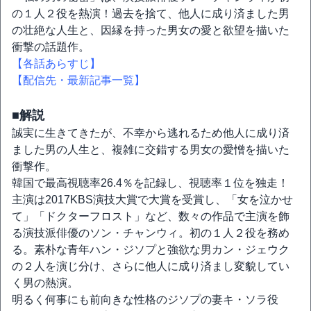
の１人２役を熱演！過去を捨て、他人に成り済ました男
の壮絶な人生と、因縁を持った男女の愛と欲望を描いた
衝撃の話題作。
【各話あらすじ】
【配信先・最新記事一覧】
■解説
誠実に生きてきたが、不幸から逃れるため他人に成り済
ました男の人生と、複雑に交錯する男女の愛憎を描いた
衝撃作。
韓国で最高視聴率26.4％を記録し、視聴率１位を独走！
主演は2017KBS演技大賞で大賞を受賞し、「女を泣かせ
て」「ドクターフロスト」など、数々の作品で主演を飾
る演技派俳優のソン・チャンウィ。初の１人２役を務め
る。素朴な青年ハン・ジソプと強欲な男カン・ジェウク
の２人を演じ分け、さらに他人に成り済まし変貌してい
く男の熱演。
明るく何事にも前向きな性格のジソプの妻キ・ソラ役