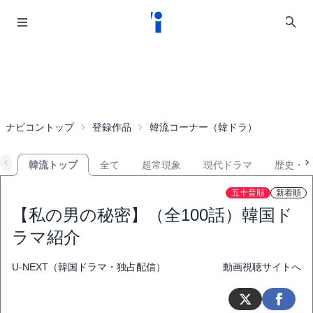
ナビコントップ
登録作品
韓流コーナー（韓ドラ）
韓流トップ
全て
超常現象
現代ドラマ
歴史・
五十音順
新着順
【私の男の秘密】（全100話）韓国ド
ラマ紹介
U-NEXT（韓国ドラマ・独占配信）
動画視聴サイトへ