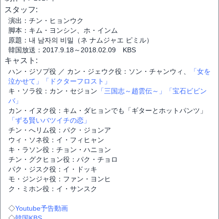
スタッフ:
演出：チン・ヒョンウク
脚本：キム・ヨンシン、ホ・インム
原題：내 남자의 비밀（ネ ナムジャエ ピミル）
韓国放送：2017.9.18～2018.02.09 KBS
キャスト:
ハン・ジソプ役 ／ カン・ジェウク役：ソン・チャンウィ、
「女を
泣かせて」
「ドクターフロスト」
キ・ソラ役：カン・セジョン
「三国志～趙雲伝～」
「宝石ビビン
バ」
カン・イヌク役：キム・ダヒョンでも「ギターとホットパンツ」
「ずる賢いバツイチの恋」
チン・へリム役：パク・ジョンア
ウィ・ソネ役：イ・フィヒャン
キ・ラソン役：チョン・ハニョン
チン・グクヒョン役：パク・チョロ
パク・ジスク役：イ・ドッキ
モ・ジンジャ役：ファン・ヨンヒ
ク・ミホン役：イ・サンスク
◇
Youtube予告動画
◇
韓国KBS