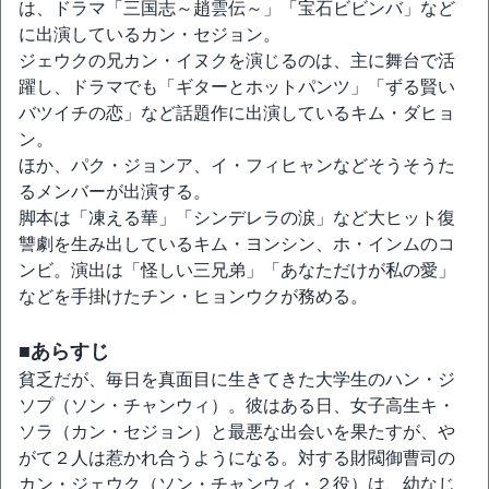
は、ドラマ「三国志～趙雲伝～」「宝石ビビンバ」など
に出演しているカン・セジョン。
ジェウクの兄カン・イヌクを演じるのは、主に舞台で活
躍し、ドラマでも「ギターとホットパンツ」「ずる賢い
バツイチの恋」など話題作に出演しているキム・ダヒョ
ン。
ほか、パク・ジョンア、イ・フィヒャンなどそうそうた
るメンバーが出演する。
脚本は「凍える華」「シンデレラの涙」など大ヒット復
讐劇を生み出しているキム・ヨンシン、ホ・インムのコ
ンビ。演出は「怪しい三兄弟」「あなただけが私の愛」
などを手掛けたチン・ヒョンウクが務める。
■あらすじ
貧乏だが、毎日を真面目に生きてきた大学生のハン・ジ
ソプ（ソン・チャンウィ）。彼はある日、女子高生キ・
ソラ（カン・セジョン）と最悪な出会いを果たすが、や
がて２人は惹かれ合うようになる。対する財閥御曹司の
カン・ジェウク（ソン・チャンウィ・２役）は、幼なじ