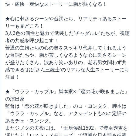
快・痛快・爽快なストーリーに胸が熱くなる！
★心に刺さるシーンや台詞たち、リアリティあるストー
リーも見どころ！
3人3色の個性と魅力で武装した’チャダルレ’たちが、視聴
者の共感を呼び起こす！
普通の主婦たちの心の奥をスッキリ代弁してくれるよう
な台詞たちや、胸が苦しくなるような心に刺さるシーン
が盛りだくさん。涙あり笑いありの、老若男女問わず共
感できる’おばさん三銃士’のリアルな人生ストーリーにも
注目！
★「ウララ・カップル」脚本家×「恋の花が咲きました」
の演出家
監督は「恋の花が咲きました」のコ・ヨンタク、脚本は
「ウララ・カップル」など、アクシデントものに定評の
あるチェ・スンシク。
またジノクの夫役には、「壬辰倭乱1592」で豊臣秀吉を
演じたり「ロスト・メモリーズ」で流暢な日本語も披露