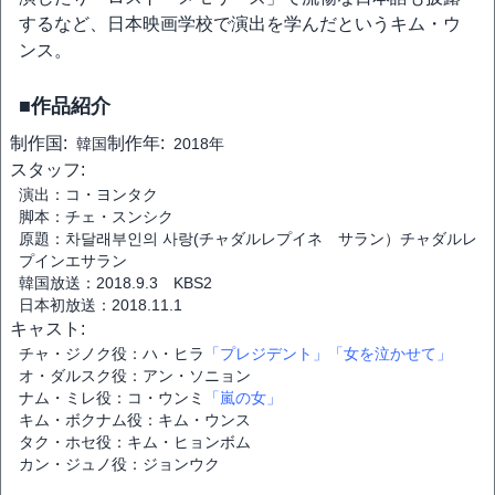
するなど、日本映画学校で演出を学んだというキム・ウ
ンス。
■作品紹介
制作国:
制作年:
韓国
2018年
スタッフ:
演出：コ・ヨンタク
脚本：チェ・スンシク
原題：차달래부인의 사랑(チャダルレプイネ サラン）チャダルレ
プインエサラン
韓国放送：2018.9.3 KBS2
日本初放送：2018.11.1
キャスト:
チャ・ジノク役：ハ・ヒラ
「プレジデント」
「女を泣かせて」
オ・ダルスク役：アン・ソニョン
ナム・ミレ役：コ・ウンミ
「嵐の女」
キム・ボクナム役：キム・ウンス
タク・ホセ役：キム・ヒョンボム
カン・ジュノ役：ジョンウク