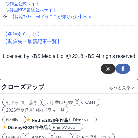
◇
作品公式サイト
◇
韓国KBS番組公式サイト
※
【韓流ｺｰﾅｰ：韓ドラここが知りたい】へ≫
【各話あらすじ】
【配信先・最新記事一覧】
Licensed by KBS Media Ltd. ⓒ 2018 KBS.All rights reserved
クローズアップ
もっと見る
朝ドラ:風、薫る
大河:豊臣兄弟!
VIVANT
2026年夏(7月)国内ドラマ一覧
Netflix
Disney+
Netflix2026年作品
PrimeVideo
Disney+2026年作品
U-NEXT
Lemino
Hulu
韓ドラ歴史コラム