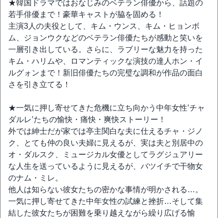
★韓国ドラマではおなじみのベテラン俳優から、話題の
若手俳優まで！豪華キャストが脇を固める！
主演3人の夫役として、キム・ウンス、キム・ヒョンボ
ム、ジョンウクなどのベテラン俳優たちが感動と笑いを
一層引き出している。さらに、ラブリーな魅力を持った
キム・ハリムや、ロマンティックな演技の達人ホン・イ
ルグォンまで！新旧俳優たちの完璧な調和が作品の面白
さを引き立てる！
★一気に押し寄せてきた危機に立ち向かう中年女性’チャ
ダルレ’たちの愉快・痛快・爽快ストーリー！
外では紳士だが家では亭主関白な夫に仕えるチャ・ジノ
ク、とても仲の良い夫婦に見えるが、実は夫と別居中の
オ・ダルスク、ミュージカル女優としてラグジュアリー
な人生を送っているように見えるが、バツイチで干物女
のナム・ミレ。
他人は知らない彼女たちの密かな事情が明かされる…。
一気に押し寄せてきた中年女性の試練と挫折…そして集
結した彼女たちが困難を乗り越えながら繰り広げる愉