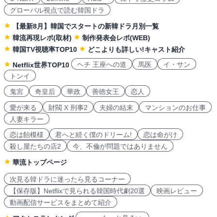
グローバル視点で読む韓国ドラ
【最新8月】韓国でスタートの新韓ドラ月別一覧
韓流再現レポ(取材)
制作発表会レポ(WEB)
韓国TV視聴率TOP10
どこよりも詳しい!キャスト紹介
ヘチ 王座への道
馬医
イ・サン
Netflix世界TOP10
トンイ
鬼宮
奇皇后
華政
善徳女王
恋人
愛が来る
財閥 X 刑事2
夫婦の結末
マンションのお仕事
人妻キラー
恋は飴模様
君へと続く僕のドリーム!
恋は命がけ
殺し屋たちの店2
今、不倫が問題ではありません
華流トップページ
次見る韓ドラに迷ったら見るコーナー
【保存版】Netflixで見られる韓国時代劇20選
映画レビュー
動画配信サービスをまとめて紹介