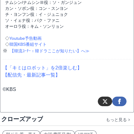
ナムシン/ナムシンⅢ役：ソ・ガンジュン
カン・ソボン役：コン・スンヨン
チ・ヨンフン役：イ・ジュニョク
ソ・イェナ役：パク・ファニ
オーロラ役：キム・ソンリョン
◇
Youtube予告動画
◇
韓国KBS番組サイト
※
【韓流ｺｰﾅｰ：韓ドラここが知りたい】へ≫
【「キミはロボット」を2倍楽しむ】
【配信先・最新記事一覧】
©KBS
クローズアップ
もっと見る