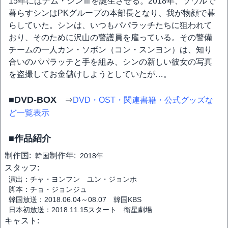
15年にはナム・シンⅢを誕生させる。2018年、ソウルで
暮らすシンはPKグループの本部長となり、我が物顔で暮
らしていた。シンは、いつもパパラッチたちに狙われて
おり、そのために沢山の警護員を雇っている。その警備
チームの一人カン・ソボン（コン・スンヨン）は、知り
合いのパパラッチと手を組み、シンの新しい彼女の写真
を盗撮してお金儲けしようとしていたが…。
■DVD-BOX
⇒
DVD・OST・関連書籍・公式グッズな
ど一覧表示
■作品紹介
制作国:
制作年:
韓国
2018年
スタッフ:
演出：チャ・ヨンフン ユン・ジョンホ
脚本：チョ・ジョンジュ
韓国放送：2018.06.04～08.07 韓国KBS
日本初放送：2018.11.15スタート 衛星劇場
キャスト: