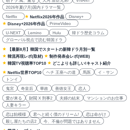
朝ドラ:風、薫る
大河:豊臣兄弟!
VIVANT
2026年夏(7月)国内ドラマ一覧
Netflix
Disney+
Netflix2026年作品
PrimeVideo
Disney+2026年作品
U-NEXT
Lemino
Hulu
韓ドラ歴史コラム
グローバル視点で読む韓国ドラ
【最新8月】韓国でスタートの新韓ドラ月別一覧
韓流再現レポ(取材)
制作発表会レポ(WEB)
韓国TV視聴率TOP10
どこよりも詳しい!キャスト紹介
ヘチ 王座への道
馬医
イ・サン
Netflix世界TOP10
トンイ
鬼宮
奇皇后
華政
善徳女王
恋人
愛が来る
財閥 X 刑事2
夫婦の結末
マンションのお仕事
人妻キラー
恋は飴模様
君へと続く僕のドリーム!
恋は命がけ
殺し屋たちの店2
今、不倫が問題ではありません