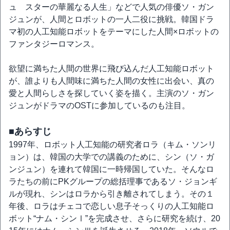
ュ スターの華麗なる人生」などで人気の俳優ソ・ガン
ジュンが、人間とロボットの一人二役に挑戦。韓国ドラ
マ初の人工知能ロボットをテーマにした人間×ロボットの
ファンタジーロマンス。
欲望に満ちた人間の世界に飛び込んだ人工知能ロボット
が、誰よりも人間味に満ちた人間の女性に出会い、真の
愛と人間らしさを探していく姿を描く。主演のソ・ガン
ジュンがドラマのOSTに参加しているのも注目。
■あらすじ
1997年、ロボット人工知能の研究者ロラ（キム・ソンリ
ョン）は、韓国の大学での講義のために、シン（ソ・ガ
ンジュン）を連れて韓国に一時帰国していた。そんなロ
ラたちの前にPKグループの総括理事であるソ・ジョンギ
ルが現れ、シンはロラから引き離されてしまう。その１
年後、ロラはチェコで恋しい息子そっくりの人工知能ロ
ボット“ナム・シンⅠ”を完成させ、さらに研究を続け、20