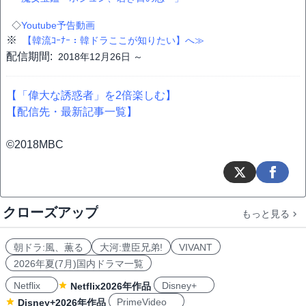
◇
Youtube予告動画
※
【韓流ｺｰﾅｰ：韓ドラここが知りたい】へ≫
配信期間:
2018年12月26日 ～
【「偉大な誘惑者」を2倍楽しむ】
【配信先・最新記事一覧】
©2018MBC
クローズアップ
もっと見る
朝ドラ:風、薫る
大河:豊臣兄弟!
VIVANT
2026年夏(7月)国内ドラマ一覧
Netflix
Disney+
Netflix2026年作品
PrimeVideo
Disney+2026年作品