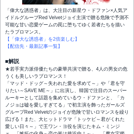
「偉大な誘惑者」は、大注目の新星ウ・ドファン×人気ア
イドルグループRed Velvetジョイ主演で贈る危険で予測不
可能な甘い恋愛ゲームの罠に堕ちてゆく若者たちを描い
たラブロマンス。
【「偉大な誘惑者」を2倍楽しむ】
【配信先・最新記事一覧】
■解説
★若手実力派俳優たちの豪華共演で贈る、4人の男女の危
うくも美しいラブロマンス！
「マッド・ドッグ～失われた愛を求めて～」や「君を守
りたい～SAVE ME～」に出演し、韓国で注目のスーパー
ルーキーとして話題を集めているウ・ドファンと、「カ
ノジョは嘘を愛しすぎてる」で初主演を飾ったガールズ
グループRed Velvetのジョイが危険で甘いロマンスを繰り
広げる！また、大ヒットドラマ「トッケビ～君がくれた
愛しい日々～」で王ワン・ヨ役を演じたキム・ミンジ
ェ、「嫉妬の化身～恋の嵐は接近中！～」、「魔女宝鑑