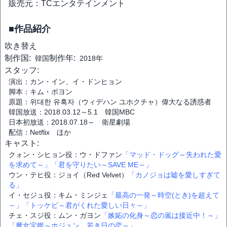
販売元：TCエンタテインメント
■作品紹介
吹き替え
制作国:
制作年:
韓国
2018年
スタッフ:
演出：カン・イン、イ・ドンヒョン
脚本：キム・ボヨン
原題：위대한 유혹자（ウィデハン ユホクチャ）偉大なる誘惑者
韓国放送：2018.03.12～5.1 韓国MBC
日本初放送：2018.07.18～ 衛星劇場
配信：Netflix ほか
キャスト:
クォン・シヒョン役：ウ・ドファン
「マッド・ドッグ～失われた愛
を求めて～」
「君を守りたい～SAVE ME～」
ウン・テヒ役：ジョイ（Red Velvet）
「カノジョは嘘を愛しすぎて
る」
イ・セジュ役：キム・ミンジェ
「最高の一発～時空(とき)を超えて
～」
「トッケビ～君がくれた愛しい日々～」
チェ・スジ役：ムン・ガヨン
「嫉妬の化身～恋の嵐は接近中！～」
「魔女宝鑑～ホジュン、若き日の恋～」