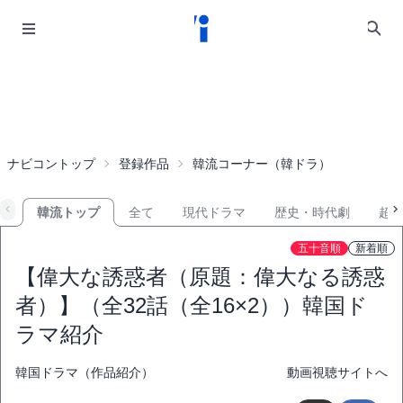
ナビコントップ
登録作品
韓流コーナー（韓ドラ）
韓流トップ
全て
現代ドラマ
歴史・時代劇
超
五十音順
新着順
【偉大な誘惑者（原題：偉大なる誘惑
者）】（全32話（全16×2））韓国ド
ラマ紹介
韓国ドラマ（作品紹介）
動画視聴サイトへ