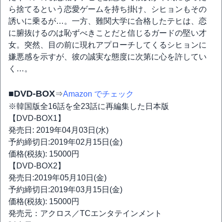
ら捨てるという恋愛ゲームを持ち掛け、シヒョンもその
誘いに乗るが…。一方、難関大学に合格したテヒは、恋
に腑抜けるのは恥ずべきことだと信じるガードの堅い才
女。突然、目の前に現れアプローチしてくるシヒョンに
嫌悪感を示すが、彼の誠実な態度に次第に心を許してい
く…。
■DVD-BOX
⇒
Amazon でチェック
※韓国版全16話を全23話に再編集した日本版
【DVD-BOX1】
発売日: 2019年04月03日(水)
予約締切日:2019年02月15日(金)
価格(税抜): 15000円
【DVD-BOX2】
発売日:2019年05月10日(金)
予約締切日:2019年03月15日(金)
価格(税抜): 15000円
発売元：アクロス／TCエンタテインメント