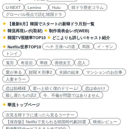
U-NEXT
Lemino
Hulu
韓ドラ歴史コラム
グローバル視点で読む韓国ドラ
【最新8月】韓国でスタートの新韓ドラ月別一覧
韓流再現レポ(取材)
制作発表会レポ(WEB)
韓国TV視聴率TOP10
どこよりも詳しい!キャスト紹介
ヘチ 王座への道
馬医
イ・サン
Netflix世界TOP10
トンイ
鬼宮
奇皇后
華政
善徳女王
恋人
愛が来る
財閥 X 刑事2
夫婦の結末
マンションのお仕事
人妻キラー
恋は飴模様
君へと続く僕のドリーム!
恋は命がけ
殺し屋たちの店2
今、不倫が問題ではありません
華流トップページ
次見る韓ドラに迷ったら見るコーナー
【保存版】Netflixで見られる韓国時代劇20選
映画レビュー
動画配信サービスをまとめて紹介