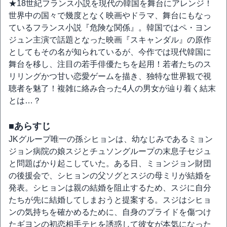
★18世紀フランス小説を現代の韓国を舞台にアレンジ！
世界中の国々で幾度となく映画やドラマ、舞台にもなっ
ているフランス小説『危険な関係』。韓国ではペ・ヨン
ジュン主演で話題となった映画『スキャンダル』の原作
としてもその名が知られているが、今作では現代韓国に
舞台を移し、注目の若手俳優たちを起用！若者たちのス
リリングかつ甘い恋愛ゲームを描き、独特な世界観で視
聴者を魅了！複雑に絡み合った4人の男女が辿り着く結末
とは…？
■あらすじ
JKグループ唯一の孫シヒョンは、幼なじみであるミョン
ジョン病院の娘スジとチュソングループの末息子セジュ
と問題ばかり起こしていた。ある日、ミョンジョン財団
の後援会で、シヒョンの父ソグとスジの母ミリが結婚を
発表。シヒョンは親の結婚を阻止するため、スジに自分
たちが先に結婚してしまおうと提案する。スジはシヒョ
ンの気持ちを確かめるために、自身のプライドを傷つけ
たギヨンの初恋相手テヒを誘惑して彼女が本気になった