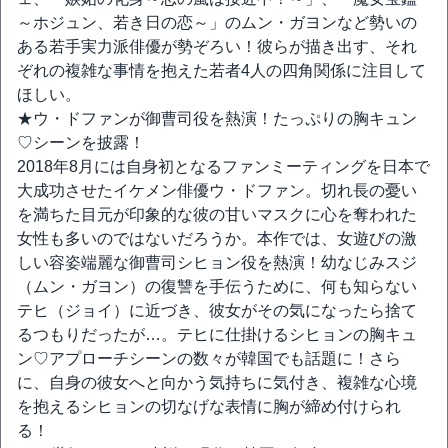
～ホジュン、若き日の恋～」のムン・ガヨンなど勢いの
ある若手実力派俳優が勢ぞろい！彼らが描き出す、それ
ぞれの複雑な事情を抱えた若者4人の四角関係に注目して
ほしい。
★ウ・ドファンが御曹司役を熱演！たっぷりの胸キュン
♡シーンを披露！
2018年8月には自身初となるファンミーティングを日本で
大成功させたイケメン俳優ウ・ドファン。切れ長の憂い
を満ちた目元が印象的な彼の甘いマスクに心を奪われた
女性も多いのではないだろうか。本作では、女遊びの激
しい容姿端麗な御曹司シヒョン役を熱演！幼なじみスジ
（ムン・ガヨン）の復讐を手伝うために、何も知らない
テヒ（ジョイ）に近づき、彼女がその気になったら捨て
るつもりだったが…。テヒに仕掛けるシヒョンの胸キュ
ン♡アプローチシーンの数々が韓国でも話題に！さら
に、自身の彼女へと向かう気持ちに気付き、複雑な心境
を抱えるシヒョンの切なげな表情に胸が締め付けられ
る！