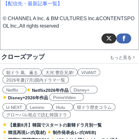
【配信先・最新記事一覧】
© CHANNEL A Inc. & BM CULTURES Inc.&CONTENTSPO
OL Inc.,All rights reserved
クローズアップ
もっと見る
朝ドラ:風、薫る
大河:豊臣兄弟!
VIVANT
2026年夏(7月)国内ドラマ一覧
Netflix
Disney+
Netflix2026年作品
PrimeVideo
Disney+2026年作品
U-NEXT
Lemino
Hulu
韓ドラ歴史コラム
グローバル視点で読む韓国ドラ
【最新8月】韓国でスタートの新韓ドラ月別一覧
韓流再現レポ(取材)
制作発表会レポ(WEB)