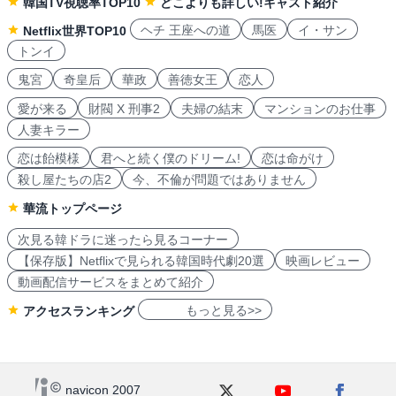
韓国TV視聴率TOP10
どこよりも詳しい!キャスト紹介
ヘチ 王座への道
馬医
イ・サン
Netflix世界TOP10
トンイ
鬼宮
奇皇后
華政
善徳女王
恋人
愛が来る
財閥 X 刑事2
夫婦の結末
マンションのお仕事
人妻キラー
恋は飴模様
君へと続く僕のドリーム!
恋は命がけ
殺し屋たちの店2
今、不倫が問題ではありません
華流トップページ
次見る韓ドラに迷ったら見るコーナー
【保存版】Netflixで見られる韓国時代劇20選
映画レビュー
動画配信サービスをまとめて紹介
もっと見る>>
アクセスランキング
navicon 2007