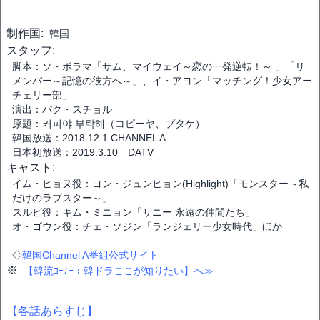
制作国:
韓国
スタッフ:
脚本：ソ・ボラマ「サム、マイウェイ～恋の一発逆転！～ 」「リ
メンバー～記憶の彼方へ～」、イ・アヨン「マッチング！少女アー
チェリー部」
演出：パク・スチョル
原題：커피야 부탁해（コピーヤ、プタケ）
韓国放送：2018.12.1 CHANNEL A
日本初放送：2019.3.10 DATV
キャスト:
イム・ヒョヌ役：ヨン・ジュンヒョン(Highlight)「モンスター～私
だけのラブスター～」
スルビ役：キム・ミニョン「サニー 永遠の仲間たち」
オ・ゴウン役：チェ・ソジン「ランジェリー少女時代」ほか
◇
韓国Channel A番組公式サイト
※
【韓流ｺｰﾅｰ：韓ドラここが知りたい】へ≫
【各話あらすじ】