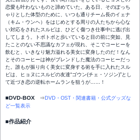
恋愛も叶わないものと諦めていた。ある日、そのぽっち
ゃりとした体型のために、いつも通りチーム長のイェナ
（キム・ウンヘ）をはじめとする周りの人たちから心な
い対応をされたスルビは、ひどく傷つき仕事中に逃げ出
してしまう。トボトボと歩いていると目の前に突如、見
たことのない不思議なカフェが現れ、そこでコーヒーを
飲むと、いきなり魅力溢れる美女に変身したのだ！なん
とそのコーヒーは神がブレンドした魔法のコーヒーだっ
た。誰もが振り向く美女に変身する術を手に入れたスル
ビは、ヒョヌにスルビの友達“ゴウン(チェ・ソジン)”とし
て近づき恋の逆転ホームランを狙うが……！
■DVD-BOX
⇒
DVD・OST・関連書籍・公式グッズな
ど一覧表示
■作品紹介