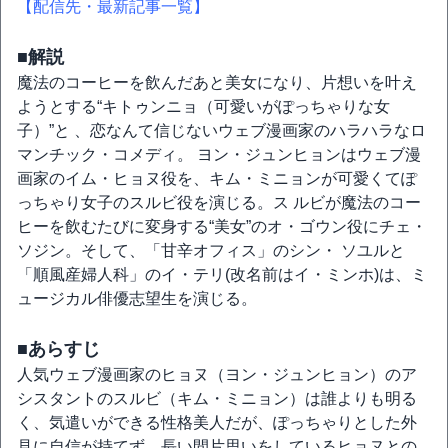
【配信先・最新記事一覧】
■解説
魔法のコーヒーを飲んだあと美女になり、片想いを叶え
ようとする“キトゥンニョ（可愛いがぽっちゃりな女
子）”と 、恋なんて信じないウェブ漫画家のハラハラなロ
マンチック・コメディ。 ヨン・ジュンヒョンはウェブ漫
画家のイム・ヒョヌ役を、キム・ミニョンが可愛くてぽ
っちゃり女子のスルビ役を演じる。ス ルビが魔法のコー
ヒーを飲むたびに変身する“美女”のオ・ゴウン役にチェ・
ソジン。そして、「甘辛オフィス」のシン・ ソユルと
「順風産婦人科」のイ・テリ(改名前はイ・ミンホ)は、ミ
ュージカル俳優志望生を演じる。
■あらすじ
人気ウェブ漫画家のヒョヌ（ヨン・ジュンヒョン）のア
シスタントのスルビ（キム・ミニョン）は誰よりも明る
く、気遣いができる性格美人だが、ぽっちゃりとした外
見に自信が持てず、長い間片思いをしているヒョヌとの