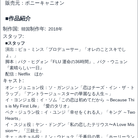
販売元：ポニーキャニオン
■作品紹介
制作国:
制作年:
韓国
2018年
スタッフ:
■スタッフ
演出：ピョ・ミンス「プロデューサー」「オレのことスキでし
ょ。」
脚本：パク・ヒグォン『FLU 運命の36時間』、パク・ウニョン
『素晴らしい一日』
配信：Netflix ほか
キャスト:
オン・ジュニョン役：ソ・ガンジュン「恋はチーズ・イン・ザ・ト
ラップ」「アントラージュ～スターの華麗なる人生～」
イ・ヨンジェ役：イ・ソム「この恋は初めてだから ～Because Thi
s is My First Life」『愛のタリオ』
ペク・ジュラン役：イ・ユンジ「幸せをくれる人」「キング ～Two
Hearts」
イ・スジェ役：ヤン・ドングン「私の恋したテリウス〜A Love Mis
sion〜」「三銃士」
チェ・ホチョル役：ミン・ウヒョク「千番目の男」「ホーリーラン