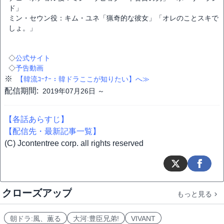
ド」
ミン・セウン役：キム・ユネ「猟奇的な彼女」「オレのことスキで
しょ。」
◇
公式サイト
◇
予告動画
※
【韓流ｺｰﾅｰ：韓ドラここが知りたい】へ≫
配信期間:
2019年07月26日 ～
【各話あらすじ】
【配信先・最新記事一覧】
(C) Jcontentree corp. all rights reserved
クローズアップ
もっと見る
朝ドラ:風、薫る
大河:豊臣兄弟!
VIVANT