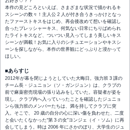
お好き♡？？
本作の見どころといえば、さまざまな状況で描かれるキ
スシーンの数々！主人公 2 人が付き合うきっかけとなっ
たファーストキスをはじめ、再会後改めて想いを確認し
合ったプレッシャーキス、何気ない日常にちりばめられ
たライトキスなど、ついつい見入ってしまう美しいキス
シーンが満載！お気に入りのシチュエーションやキスシ
ーンを探しながら、本作の世界観にどっぷりと浸かって
ほしい。
■あらすじ
2012年が幕を閉じようとしていた大晦日。強力班 3 課の
チーム長・ジュニョン（ソ・ガンジュン）は、クラブの
前で麻薬密売現場の張り込みをしていた。容疑者が姿を
現し、クラブ内へ入っていったことを確認したジュニョ
ンら強力班のメンバーたちは、満を持してクラブに突
入。そこで、 20 歳の自分の心に深い傷を負わせた、二度
と会いたくなかった“第 3 の女”ヨンジェ（イ・ソム）に再
会してしまう。時は 2006 年にさかのぼり、大学生のジュ