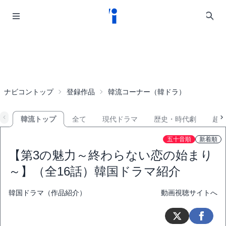
ナビコントップ
登録作品
韓流コーナー（韓ドラ）
韓流トップ
全て
現代ドラマ
歴史・時代劇
超
五十音順
新着順
【第3の魅力～終わらない恋の始まり
～】（全16話）韓国ドラマ紹介
韓国ドラマ（作品紹介）
動画視聴サイトへ