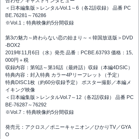
合わせ／キャストインタビュー
＜日本編集版＞レンタルVol.1～6（各2話収録） 品番 PC
BE.76281～76286
※Vol.1；特典映像約5分間収録
第3の魅力～終わらない恋の始まり～＜韓国放送版＞DVD
-BOX2
2019年11月6日（水）発売 品番：PCBE.63793 価格：15,
000円＋税
収録内容：第9話～第16話（最終話）収録（本編4DSIC）
特典内容：封入特典 カラー4Pリーフレット（予定）
特典DISC1枚（約60分収録予定） ポスター撮影／本編メ
イキング映像
＜日本編集版＞レンタルVol.7～12（各2話収録） 品番 PC
BE-76287～76292
※Vol.7：特典映像約5分間収録
発売元：アクロス／ポニーキャニオン／ひかりTV／GYA
O