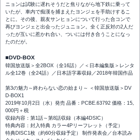
ニョンは試験に遅れそうだと焦りながら地下鉄に乗って
いたが、車内で痴漢を捕まえたヨンジェを手助けするこ
とに。その後、親友サンヒョンについて行った合コンで
再びヨンジェと出会ったジュニョン。全く正反対の2人だ
ったが互いに惹かれ合い、ついには付き合うことになっ
たのだが。
■DVD-BOX
韓国放送版＞全2BOX（全16話）／＜日本編集版＞レンタ
ル全12巻（全24話）／日本語字幕収録／2018年韓国作品
第3の魅力～終わらない恋の始まり～ ＜韓国放送版＞DV
D-BOX1
2019年10月2日（水）発売 品番：PCBE.63792 価格：15,
000円＋税
収録内容：第1話～第8話収録（本編4DSIC）
特典内容：封入特典 カラー4Pリーフレット（予定）
特典DISC1枚（約60分収録予定） 制作発表会／台本読み