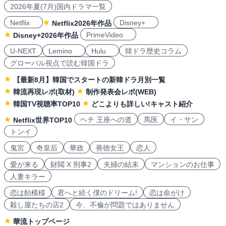
2026年夏(7月)国内ドラマ一覧
Netflix
Disney+
Netflix2026年作品
PrimeVideo
Disney+2026年作品
U-NEXT
Lemino
Hulu
韓ドラ歴史コラム
グローバル視点で読む韓国ドラ
【最新8月】韓国でスタートの新韓ドラ月別一覧
韓流再現レポ(取材)
制作発表会レポ(WEB)
韓国TV視聴率TOP10
どこよりも詳しい!キャスト紹介
ヘチ 王座への道
馬医
イ・サン
Netflix世界TOP10
トンイ
鬼宮
奇皇后
華政
善徳女王
恋人
愛が来る
財閥 X 刑事2
夫婦の結末
マンションのお仕事
人妻キラー
恋は飴模様
君へと続く僕のドリーム!
恋は命がけ
殺し屋たちの店2
今、不倫が問題ではありません
華流トップページ