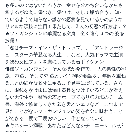
も多いのではないだろうか。幸せを分かち合いながらも
愛するがゆえに傷つき、傷つけ、そして慰め合う 。知っ
ているようで知らない誰かの恋愛を見ているかのような
リアルな演技に注目！果たして、2 人の初恋の行方は…？
★ソ・ガンジュンの華麗なる変身！全く違う 3 つの 姿を
披露！
「恋はチーズ・イン・ザ・トラップ」、「アントラージ
ュ～スターの華麗なる人生～」など、人気ドラマで主演
を務め女性ファンを虜にしている若手イケメン
俳優ソ・ガンジュン。そんな彼が今作で、1人の男性の20
歳、27歳、そして32 歳という12年の物語を、年齢を重ね
るごとの細かな変化に至るまで見事に演じている。さら
に、眼鏡をかけ歯には矯正器具をつけているどこか冴え
ない大学生や、警察の若きホープであり強力班のチーム
長、海外で修業してきた若き天才シェフなど、これまで
見たことがないソ・ガンジュンの姿を存分に味わうこと
ができる一度で三度おいしい一作となっている。
★キスシーン満載！あなたはどんなシチュエーションが