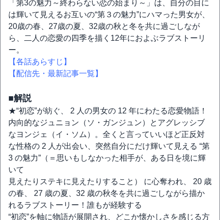
「第3の魅力～終わらない恋の始まり～」は、自分の目に
は輝いて見えるお互いの“第３の魅力”にハマった男女が、
20歳の春、27歳の夏、32歳の秋と冬を共に過ごしなが
ら、二人の恋愛の四季を描く12年におよぶラブストーリ
ー。
【各話あらすじ】
【配信先・最新記事一覧】
■解説
★“初恋”が紡ぐ、 2 人の男女の 12 年にわたる恋愛物語！
内向的なジュニョン（ソ・ガンジュン）とアグレッシブ
なヨンジェ（イ・ソム）。全くと言っていいほど正反対
な性格の 2 人が出会い、突然自分にだけ輝いて見える “第
3 の魅力”（＝思いもしなかった相手が、ある日を境に輝
いて
見えたりステキに見えたりすること） に心奪われ、 20 歳
の春、 27 歳の夏、32 歳の秋冬を共に過ごしながら描か
れるラブストーリー！誰もが経験する
“初恋”を軸に物語が展開され、どこか懐かしさを感じる方