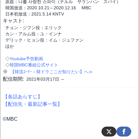
原題：나를 사랑한 스파이（ナルル サランハン スパイ）
韓国放送：2020.10.21～2020.12.16 MBC
日本初放送：2021.5.14 KNTV
キャスト:
チョン・ジフン役：エリック
カン・アルム役：ユ・インナ
デリック・ヒョン役：イム・ジュファン
ほか
◇
Youtube予告動画
◇
韓国MBC番組公式サイト
※
【韓流ｺｰﾅｰ：韓ドラここが知りたい】へ≫
配信期間:
2021年03月17日 ～
【各話あらすじ】
【配信先・最新記事一覧】
©MBC