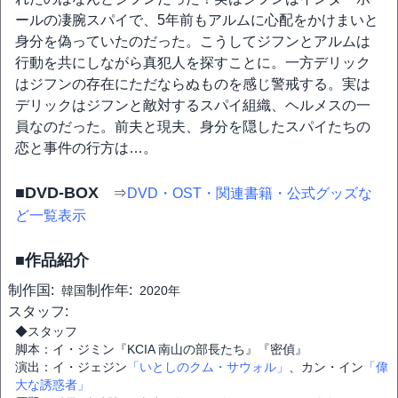
ールの凄腕スパイで、5年前もアルムに心配をかけまいと
身分を偽っていたのだった。こうしてジフンとアルムは
行動を共にしながら真犯人を探すことに。一方デリック
はジフンの存在にただならぬものを感じ警戒する。実は
デリックはジフンと敵対するスパイ組織、ヘルメスの一
員なのだった。前夫と現夫、身分を隠したスパイたちの
恋と事件の行方は…。
■DVD-BOX
⇒
DVD・OST・関連書籍・公式グッズな
ど一覧表示
■作品紹介
制作国:
制作年:
韓国
2020年
スタッフ:
◆スタッフ
脚本：イ・ジミン『KCIA 南山の部長たち』『密偵』
演出：イ・ジェジン
「いとしのクム・サウォル」
、カン・イン
「偉
大な誘惑者」