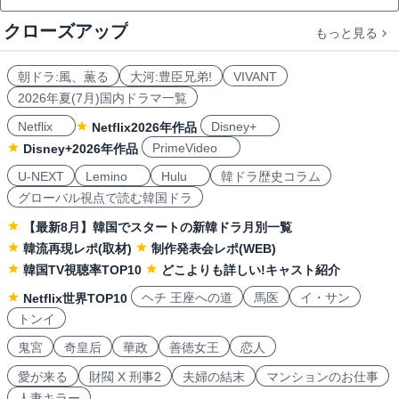
クローズアップ
もっと見る
朝ドラ:風、薫る
大河:豊臣兄弟!
VIVANT
2026年夏(7月)国内ドラマ一覧
Netflix
Disney+
Netflix2026年作品
PrimeVideo
Disney+2026年作品
U-NEXT
Lemino
Hulu
韓ドラ歴史コラム
グローバル視点で読む韓国ドラ
【最新8月】韓国でスタートの新韓ドラ月別一覧
韓流再現レポ(取材)
制作発表会レポ(WEB)
韓国TV視聴率TOP10
どこよりも詳しい!キャスト紹介
ヘチ 王座への道
馬医
イ・サン
Netflix世界TOP10
トンイ
鬼宮
奇皇后
華政
善徳女王
恋人
愛が来る
財閥 X 刑事2
夫婦の結末
マンションのお仕事
人妻キラー