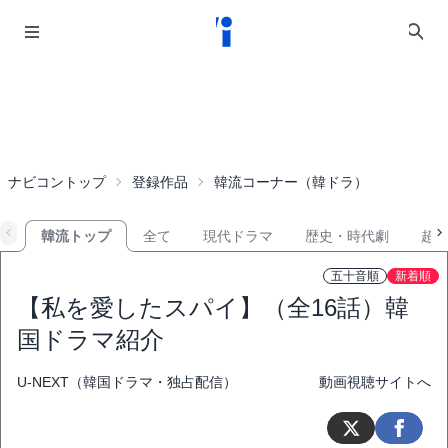
ナビコントップ
登録作品
韓流コーナー（韓ドラ）
韓流トップ
全て
現代ドラマ
歴史・時代劇
超
五十音順
新着順
【私を愛したスパイ】（全16話）韓
国ドラマ紹介
U-NEXT（韓国ドラマ・独占配信）
動画視聴サイトへ