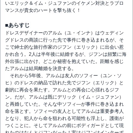
いエリック＆イム・ジュファンのイケメン対決とラブロ
マンスが貴女のハートを撃ち抜く！
■あらすじ
ドレスデザイナーのアルム（ユ・インナ）はウェディン
グドレスの商談に行った先で事件に巻き込まれるが、そ
こで紳士的な旅行作家のジフン（エリック）に出会い惹
かれ合う。2人は半年後に結婚するが、ジフンは頻繁に海
外出張に出かけ、どこか秘密を抱えていた。距離を感じ
たアルムは結局離婚を決意する。
それから5年後、アルムは友人のソフィー（ユン・ソ
ヒ）のドレスの納品で訪れた先でジフン（エリック）と
劇的に再会を果たす。アルムとの再会に心揺れるジフ
ン。だが、アルムは既にデリック（イム・ジュファン）
と再婚していた。そんな中ソフィ―が事件に巻き込まれ
命を落とす。ソフィーの友人としてアルムは重要参考人
となり、犯人から命を狙われる可能性も浮上し、護衛が
つくことに。そしてアルムの前にボディガードとして現
れたのはなんとジフンだった！実はジフンはインターポ