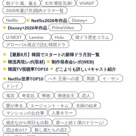
朝ドラ:風、薫る
大河:豊臣兄弟!
VIVANT
2026年夏(7月)国内ドラマ一覧
Netflix
Disney+
Netflix2026年作品
PrimeVideo
Disney+2026年作品
U-NEXT
Lemino
Hulu
韓ドラ歴史コラム
グローバル視点で読む韓国ドラ
【最新8月】韓国でスタートの新韓ドラ月別一覧
韓流再現レポ(取材)
制作発表会レポ(WEB)
韓国TV視聴率TOP10
どこよりも詳しい!キャスト紹介
ヘチ 王座への道
馬医
イ・サン
Netflix世界TOP10
トンイ
鬼宮
奇皇后
華政
善徳女王
恋人
愛が来る
エージェント・キム
夫婦の結末
マンションのお仕事
人妻キラー
残念ながら明日も出勤
君へと続く僕のドリーム!
恋は命がけ
殺し屋たちの店2