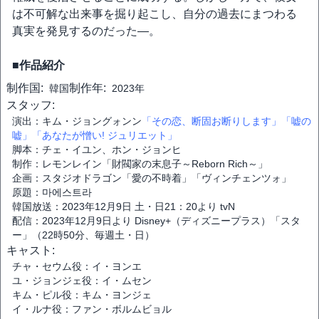
は不可解な出来事を掘り起こし、自分の過去にまつわる
真実を発見するのだった―。
■作品紹介
制作国:
制作年:
韓国
2023年
スタッフ:
演出：キム・ジョングォンン
「その恋、断固お断りします」
「嘘の
嘘」
「あなたが憎い! ジュリエット」
脚本：チェ・イユン、ホン・ジョンヒ
制作：レモンレイン「財閥家の末息子～Reborn Rich～」
企画：スタジオドラゴン「愛の不時着」「ヴィンチェンツォ」
原題：마에스트라
韓国放送：2023年12月9日 土・日21：20より tvN
配信：2023年12月9日より Disney+（ディズニープラス）「スタ
ー」（22時50分、毎週土・日）
キャスト:
チャ・セウム役：イ・ヨンエ
ユ・ジョンジェ役：イ・ムセン
キム・ピル役：キム・ヨンジェ
イ・ルナ役：ファン・ボルムビョル