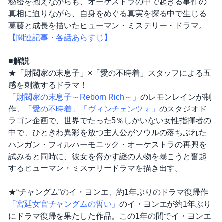
秘密を抱えながらも、オーケストラの中で起きる事件の
真相に迫りながら、自身をめぐる真実を探る中で生じる
葛藤と成長を描いたヒューマン・ミステリー・ドラマ。
【関連記事・各話あらすじ】
■解説
★「財閥家の末息子」×「愛の不時着」スタッフによる五
感を刺激するドラマ！
「財閥家の末息子～Reborn Rich～」
のレモンレインが制
作、
「愛の不時着」
「ヴィンチェンツォ」
のスタジオド
ラゴン企画で、世界でたった5％しかいない女性指揮者の
中で、ひときわ異彩を放つ主人公がソウルの落ちぶれた
ハンガン・フィルハーモニック・オーケストラの再興を
試みると同時に、彼女を脅かす謎の人物を暴こうと奮起
するヒューマン・ミステリードラマを描き出す。
★“チャングム”のイ・ヨンエ、約1年ぶりのドラマ復帰作
「宮廷女官チャングムの誓い」
のイ・ヨンエが約1年ぶり
にドラマ復帰を果たした作品。この1年の間でイ・ヨンエ