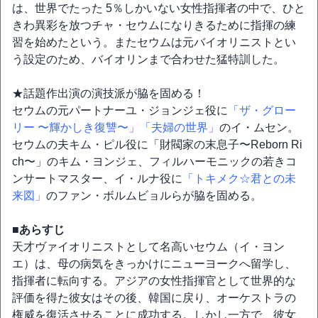
は、世界でたった 5％しかいない女性指揮者の中で、ひと
きわ異彩を放つチャ・セウムになりきるために指揮の練
習を始めたという。またセウムは元バイオリニストとい
う設定のため、バイオリンまで合わせた猛特訓した。
★話題作出演の演技派が脇を固める！
セウムの元パートナーユ・ジョンジェ役に
「ザ・グロー
リー 〜輝かしき復讐〜」
「夫婦の世界」
のイ・ムセン。
セウムの夫キム・ピル役に「財閥家の末息子〜Reborn Ri
ch〜」のキム・ヨンジェ、フィルハーモニックの若きコ
ンサートマスター、イ・ルナ役に
「トキメク☆君との未
来図」
のファン・ボルムビョルらが脇を固める。
■あらすじ
天才ヴァイオリニストとして名高いセウム（イ・ヨン
エ）は、母の病気をきっかけにニューヨークへ留学し、
指揮者に転向する。アジアの女性指揮官として世界的な
評価を得た彼女はその後、韓国に戻り、オーケストラの
権威を復活させることに成功する。しかし一方で、彼女