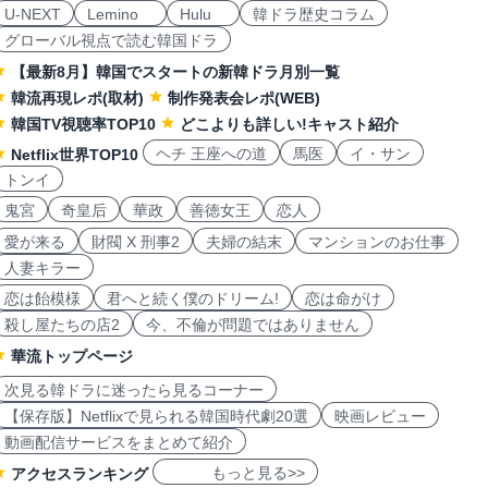
U-NEXT
Lemino
Hulu
韓ドラ歴史コラム
グローバル視点で読む韓国ドラ
【最新8月】韓国でスタートの新韓ドラ月別一覧
韓流再現レポ(取材)
制作発表会レポ(WEB)
韓国TV視聴率TOP10
どこよりも詳しい!キャスト紹介
ヘチ 王座への道
馬医
イ・サン
Netflix世界TOP10
トンイ
鬼宮
奇皇后
華政
善徳女王
恋人
愛が来る
財閥 X 刑事2
夫婦の結末
マンションのお仕事
人妻キラー
恋は飴模様
君へと続く僕のドリーム!
恋は命がけ
殺し屋たちの店2
今、不倫が問題ではありません
華流トップページ
次見る韓ドラに迷ったら見るコーナー
【保存版】Netflixで見られる韓国時代劇20選
映画レビュー
動画配信サービスをまとめて紹介
もっと見る>>
アクセスランキング