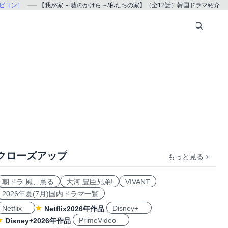
［ナビコン］
【我が家 ～嘘のかけら～/私たちの家】（全12話）韓国ドラマ紹介
クローズアップ
もっと見る
朝ドラ:風、薫る
大河:豊臣兄弟!
VIVANT
2026年夏(7月)国内ドラマ一覧
Netflix
Disney+
Netflix2026年作品
PrimeVideo
Disney+2026年作品