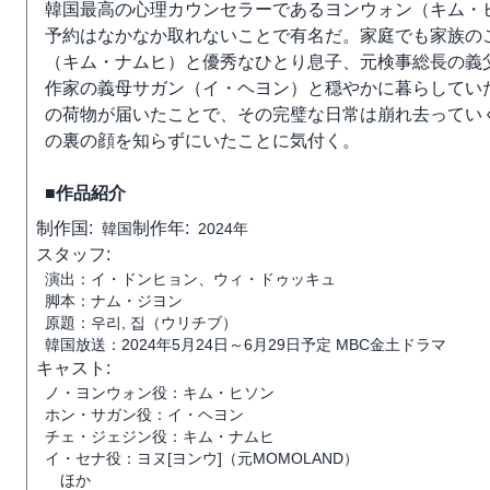
韓国最高の心理カウンセラーであるヨンウォン（キム・
予約はなかなか取れないことで有名だ。家庭でも家族の
（キム・ナムヒ）と優秀なひとり息子、元検事総長の義父
作家の義母サガン（イ・ヘヨン）と穏やかに暮らしてい
の荷物が届いたことで、その完璧な日常は崩れ去ってい
の裏の顔を知らずにいたことに気付く。
■作品紹介
制作国:
制作年:
韓国
2024年
スタッフ:
演出：イ・ドンヒョン、ウィ・ドゥッキュ
脚本：ナム・ジヨン
原題：우리, 집（ウリチブ）
韓国放送：2024年5月24日～6月29日予定 MBC金土ドラマ
キャスト:
ノ・ヨンウォン役：キム・ヒソン
ホン・サガン役：イ・ヘヨン
チェ・ジェジン役：キム・ナムヒ
イ・セナ役：ヨヌ[ヨンウ]（元MOMOLAND）
ほか