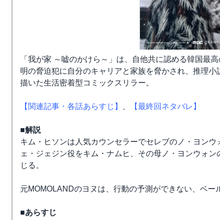
「我が家 ～嘘のかけら～」は、自他共に認める韓国最
明の脅迫犯に自分のキャリアと家族を脅かされ、推理小
描いた生活密着型コミックスリラー。
【関連記事・各話あらすじ】
、
【最終回ネタバレ】
■解説
キム・ヒソンは人気カウンセラーでセレブのノ・ヨンウ
ェ・ジェジン役をキム・ナムヒ、その母ノ・ヨンウォン
じる。
元MOMOLANDのヨヌは、行動の予測ができない、ベ
■あらすじ