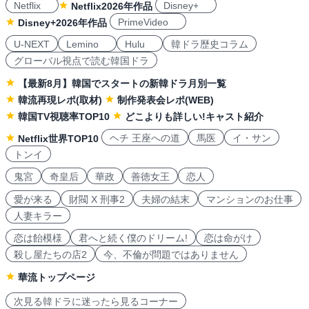
Netflix
Disney+
Netflix2026年作品
PrimeVideo
Disney+2026年作品
U-NEXT
Lemino
Hulu
韓ドラ歴史コラム
グローバル視点で読む韓国ドラ
【最新8月】韓国でスタートの新韓ドラ月別一覧
韓流再現レポ(取材)
制作発表会レポ(WEB)
韓国TV視聴率TOP10
どこよりも詳しい!キャスト紹介
ヘチ 王座への道
馬医
イ・サン
Netflix世界TOP10
トンイ
鬼宮
奇皇后
華政
善徳女王
恋人
愛が来る
財閥 X 刑事2
夫婦の結末
マンションのお仕事
人妻キラー
恋は飴模様
君へと続く僕のドリーム!
恋は命がけ
殺し屋たちの店2
今、不倫が問題ではありません
華流トップページ
次見る韓ドラに迷ったら見るコーナー