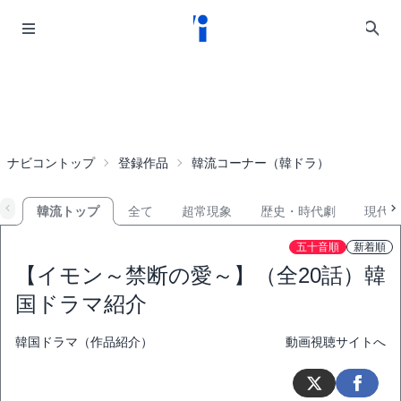
ナビコントップ
登録作品
韓流コーナー（韓ドラ）
韓流トップ
全て
超常現象
歴史・時代劇
現代
五十音順
新着順
【イモン～禁断の愛～】（全20話）韓
国ドラマ紹介
韓国ドラマ（作品紹介）
動画視聴サイトへ