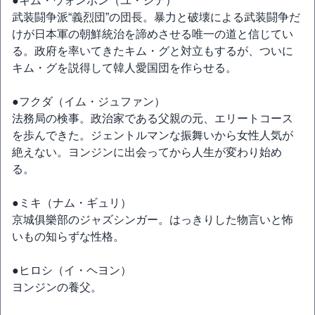
●キム・ウォンボン（ユ・ジテ）
武装闘争派“義烈団”の団長。暴力と破壊による武装闘争だ
けが日本軍の朝鮮統治を諦めさせる唯一の道と信じてい
る。政府を率いてきたキム・グと対立もするが、ついに
キム・グを説得して韓人愛国団を作らせる。
●フクダ（イム・ジュファン）
法務局の検事。政治家である父親の元、エリートコース
を歩んできた。ジェントルマンな振舞いから女性人気が
絶えない。ヨンジンに出会ってから人生が変わり始め
る。
●ミキ（ナム・ギュリ）
京城俱樂部のジャズシンガー。はっきりした物言いと怖
いもの知らずな性格。
●ヒロシ（イ・ヘヨン）
ヨンジンの養父。