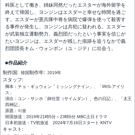
科医として働き、姉妹同然だったエスターが海外留学を
終えて帰国し、ヨンジンはエスダーと幸せな時間を過ご
す。エスダーが憲兵隊中将を病院で爆弾を使って殺害す
る事件が発生し、ヨンジンは共犯に疑われる。エスダー
が武装独立運動勢力、義烈団だったという事実を信じが
たいヨンジンは、エスダーが残した痕跡を追うなかで義
烈団団長キム・ウォンボン（ユ・ジテ）に出会う。
■作品紹介
制作国:
制作年:
韓国
2019年
スタッフ:
脚本：チョ・ギュウォン「ミッシングナイン」、「IRIS-アイリ
ス」
演出：ユン・サンホ「師任堂（サイムダン）、色の日記」、「太王
四神記」
原題：이몽
韓国放送：2019年21時5分～23時5分 MBC土日ドラマ
日本初放送：TV初放送 2024年7月16日スタート KNTV
キャスト: