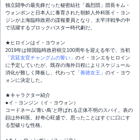
独立闘争の最先鋒だった秘密結社「義烈団」団長キム・
ウォンボンと日本人に養育された朝鮮人外科医イ・ヨン
ジンが上海臨時政府の諜報要員となり、太平洋戦争の中
で活躍するブロックバスター時代劇だ。
★ヒロインはイ・ヨウォン
2019年は韓国臨時政府樹立100周年を迎える年で、当初
「宮廷女官チャングムの誓い」
のイ・ヨンエをヒロイン
に予定していたが、既存の海外日程によりスケジュール
消化が難しく降板し、代わって
「善徳女王」
のイ・ヨウ
ォンに決定した。
★キャラクター紹介
●イ・ヨンジン（イ・ヨウォン）
コードネーム‘青い鳥’と呼ばれる正体不明のスパイ。表の
顔は外科医。好奇心旺盛で、思ったことはすぐに口にす
る型破りな性格。