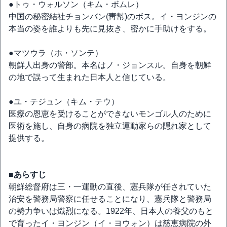
●トゥ・ウォルソン（キム・ボムレ）
中国の秘密結社チョンバン(靑幇)のボス。イ・ヨンジンの
本当の姿を誰よりも先に見抜き、密かに手助けをする。
●マツウラ（ホ・ソンテ）
朝鮮人出身の警部。本名はノ・ジョンスル。自身を朝鮮
の地で誤って生まれた日本人と信じている。
●ユ・テジュン（キム・テウ）
医療の恩恵を受けることができないモンゴル人のために
医術を施し、自身の病院を独立運動家らの隠れ家として
提供する。
■あらすじ
朝鮮総督府は三・一運動の直後、憲兵隊が任されていた
治安を警務局警察に任せることになり、憲兵隊と警務局
の勢力争いは熾烈になる。1922年、日本人の養父のもと
で育ったイ・ヨンジン（イ・ヨウォン）は慈恵病院の外