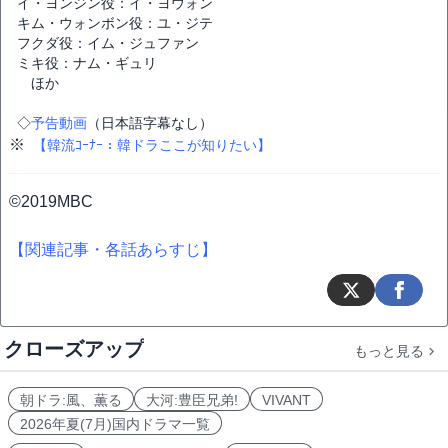
イ・ヨンジン役：イ・ヨウォン
キム・ウォンボン役：ユ・ジテ
フクダ役：イム・ジュファン
ミキ役：ナム・ギュリ
ほか
◇
予告動画
（日本語字幕なし）
※
【韓流ｺｰﾅｰ：韓ドラここが知りたい】
©2019MBC
【関連記事・各話あらすじ】
クローズアップ
もっと見る
朝ドラ:風、薫る
大河:豊臣兄弟!
VIVANT
2026年夏(7月)国内ドラマ一覧