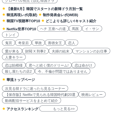
グローバル視点で読む韓国ドラ
【最新8月】韓国でスタートの新韓ドラ月別一覧
韓流再現レポ(取材)
制作発表会レポ(WEB)
韓国TV視聴率TOP10
どこよりも詳しい!キャスト紹介
ヘチ 王座への道
馬医
イ・サン
Netflix世界TOP10
トンイ
鬼宮
奇皇后
華政
善徳女王
恋人
愛が来る
財閥 X 刑事2
夫婦の結末
マンションのお仕事
人妻キラー
恋は飴模様
君へと続く僕のドリーム!
恋は命がけ
殺し屋たちの店2
今、不倫が問題ではありません
華流トップページ
次見る韓ドラに迷ったら見るコーナー
【保存版】Netflixで見られる韓国時代劇20選
映画レビュー
動画配信サービスをまとめて紹介
もっと見る>>
アクセスランキング