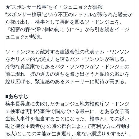
★“スポンサー検事”をイ・ジュニョクが熱演
“スポンサー検事”という不正のレッテルが張られた過去か
ら抜け出し、検事として再起を図るソ・ドンジェを、
『秘密の森〜深い闇の向こうに〜』から引き続きイ・ジ
ュニョクが熱演。
ソ・ドンジェと敵対する建設会社の代表ナム・ワンソン
をカリスマ的な演技力を誇るパク・ソンウンが演じる。
冷徹な資産家でもあるパク・ソンウンがソ・ドンジェの
前に現れ、彼の過去の過ちを暴き出そうと泥沼の戦いを
繰り広げる、緊迫感のあるストーリーに期待が高まる。
■あらすじ
検事⻑昇進に失敗したチョンジュ地方検察庁ソ・ドンジ
ェ検事は再開発事件で悩んでいる最中に、とある女子高
生殺人事件を担当することになった。検事としての鋭い
勘と機会主義者(その時の都合によって有利な方に行動す
る人)としての本能が生き返り、危ない綱渡りをするが...