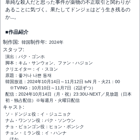
単純な殺人だと思った事件が薬物の不正取引と関わりが
あることに気づく。果たしてドンジェはどう生き残るの
か...。
■作品紹介
制作国:
制作年:
韓国
2024年
スタッフ:
演出：パク・ゴンホ
脚本：キム・サンウォン、ファン・ハジョン
クリエイター：イ・スヨン
原題：좋거나 나쁜 동재
韓国放送：2024年10月14日～11月12日 tvN 月・火21：00
※TVING：10月10日～11月7日（2話ずつ）
配信：2024年10月14日（月・祝）23:30U-NEXT／見放題（日本
初・独占配信）※毎週月・火曜日配信
キャスト:
ソ・ドンジェ役：イ・ジュニョク
ナム・ワンソン役：パク・ソンウン
チョ・ビョンゴン役：ヒョン・ボンシク
チョン・ミラン役：イ・ハンナ
ほか