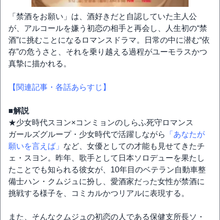
「禁酒をお願い」は、酒好きだと自認していた主人公
が、アルコールを嫌う初恋の相手と再会し、人生初の“禁
酒”に挑むことになるロマンスドラマ。日常の中に潜む“依
存”の危うさと、それを乗り越える過程がユーモラスかつ
真摯に描かれる。
【関連記事・各話あらすじ】
■解説
★少女時代スヨン×コンミョンのしらふ死守ロマンス
ガールズグループ・少女時代で活躍しながら
「あなたが
願いを言えば」
など、女優としての才能も見せてきたチ
ェ・スヨン。昨年、歌手として日本ソロデューを果たし
たことでも知られる彼女が、10年目のベテラン自動車整
備士ハン・クムジュに扮し、愛酒家だった女性が禁酒に
挑戦する様子を、コミカルかつリアルに表現する。
また、そんなクムジュの初恋の人である保健支所長ソ・