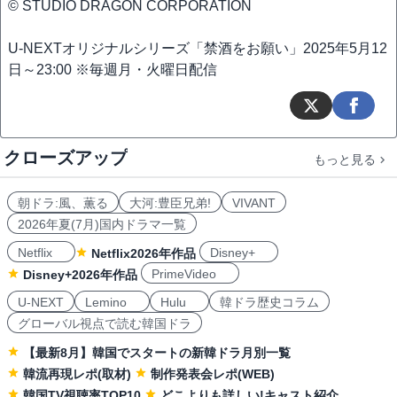
© STUDIO DRAGON CORPORATION
U-NEXTオリジナルシリーズ「禁酒をお願い」2025年5月12
日～23:00 ※毎週月・火曜日配信
クローズアップ
もっと見る
朝ドラ:風、薫る
大河:豊臣兄弟!
VIVANT
2026年夏(7月)国内ドラマ一覧
Netflix
Disney+
Netflix2026年作品
PrimeVideo
Disney+2026年作品
U-NEXT
Lemino
Hulu
韓ドラ歴史コラム
グローバル視点で読む韓国ドラ
【最新8月】韓国でスタートの新韓ドラ月別一覧
韓流再現レポ(取材)
制作発表会レポ(WEB)
韓国TV視聴率TOP10
どこよりも詳しい!キャスト紹介