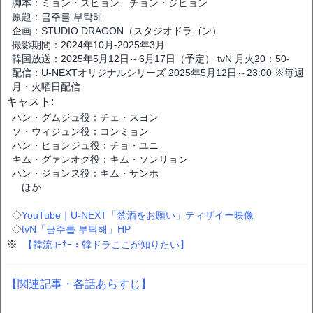
脚本：ミョン・スヒョン、チョン・ジヒョン
原題：금주를 부탁해
企画：STUDIO DRAGON（スタジオドラゴン）
撮影期間：2024年10月-2025年3月
韓国放送：2025年5月12日～6月17日（予定） tvN 月火20：50-
配信：U-NEXTオリジナルシリーズ 2025年5月12日～23:00 ※毎週
月・火曜日配信
キャスト:
ハン・グムジュ役：チェ・スヨン
ソ・ウィジュン役：コンミョン
ハン・ヒョンジュ役：チョ・ユニ
キム・グァンオク役：キム・ソンリョン
ハン・ジョンス役：キム・サンホ
ほか
◇
YouTube｜U-NEXT「禁酒をお願い」ティザイー映像
◇
tvN「금주를 부탁해」HP
※
【韓流ｺｰﾅｰ：韓ドラここが知りたい】
【関連記事・各話あらすじ】