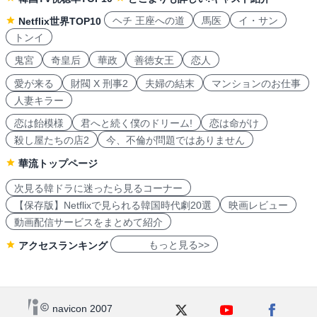
ヘチ 王座への道
馬医
イ・サン
Netflix世界TOP10
トンイ
鬼宮
奇皇后
華政
善徳女王
恋人
愛が来る
財閥 X 刑事2
夫婦の結末
マンションのお仕事
人妻キラー
恋は飴模様
君へと続く僕のドリーム!
恋は命がけ
殺し屋たちの店2
今、不倫が問題ではありません
華流トップページ
次見る韓ドラに迷ったら見るコーナー
【保存版】Netflixで見られる韓国時代劇20選
映画レビュー
動画配信サービスをまとめて紹介
もっと見る>>
アクセスランキング
navicon 2007