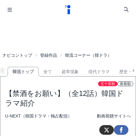
ナビコントップ
登録作品
韓流コーナー（韓ドラ）
韓流トップ
全て
超常現象
現代ドラマ
歴史・
五十音順
新着順
【禁酒をお願い】（全12話）韓国ド
ラマ紹介
U-NEXT（韓国ドラマ・独占配信）
動画視聴サイトへ