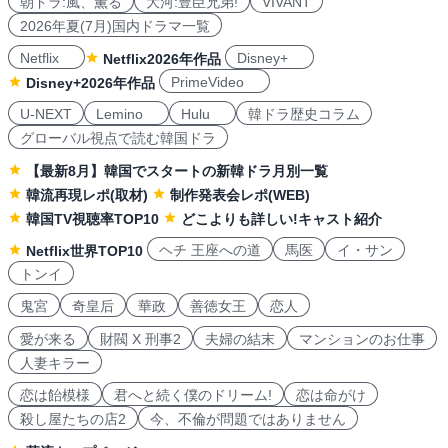
朝ドラ:風、薫る
大河:豊臣兄弟!
VIVANT
2026年夏(7月)国内ドラマ一覧
Netflix
Disney+
Netflix2026年作品
PrimeVideo
Disney+2026年作品
U-NEXT
Lemino
Hulu
韓ドラ歴史コラム
グローバル視点で読む韓国ドラ
【最新8月】韓国でスタートの新韓ドラ月別一覧
韓流再現レポ(取材)
制作発表会レポ(WEB)
韓国TV視聴率TOP10
どこよりも詳しい!キャスト紹介
ヘチ 王座への道
馬医
イ・サン
Netflix世界TOP10
トンイ
鬼宮
奇皇后
華政
善徳女王
恋人
愛が来る
財閥 X 刑事2
夫婦の結末
マンションのお仕事
人妻キラー
恋は飴模様
君へと続く僕のドリーム!
恋は命がけ
殺し屋たちの店2
今、不倫が問題ではありません