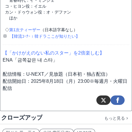
青春時代：イ・ミンジェ
コ・ヒヨン役：イエル
カン・ドゥウォン役：オ・デファン
ほか
◇
第1次ティーザー
（日本語字幕なし）
※
【韓流ｺｰﾅｰ：韓ドラここが知りたい】
【「かけがえのない私のスター」を2倍楽しむ】
ENA「금쪽같은 내 스타」
配信情報：U-NEXT／見放題（日本初・独占配信）
配信開始日：2025年8月18日（月）23:00※毎週月・火曜日
配信
クローズアップ
もっと見る