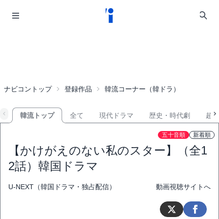
ナビコントップ
登録作品
韓流コーナー（韓ドラ）
韓流トップ
全て
現代ドラマ
歴史・時代劇
超
五十音順
新着順
【かけがえのない私のスター】（全1
2話）韓国ドラマ
U-NEXT（韓国ドラマ・独占配信）
動画視聴サイトへ