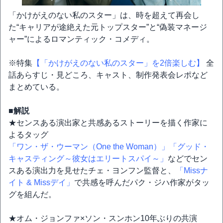
「かけがえのない私のスター」は、時を超えて再会し
た“キャリアが途絶えた元トップスター”と“偽装マネージ
ャー”によるロマンティック・コメディ。
※特集
【「かけがえのない私のスター」を2倍楽しむ】
全
話あらすじ・見どころ、キャスト、制作発表会レポなど
まとめている。
■解説
★センスある演出家と共感あるストーリーを描く作家に
よるタッグ
「ワン・ザ・ウーマン（One the Woman）」
「グッド・
キャスティング～彼女はエリートスパイ～」
などでセン
スある演出力を見せたチェ・ヨンフン監督と、
「Missナ
イト & Missデイ」
で共感を呼んだパク・ジハ作家がタッ
グを組んだ。
★オム・ジョンファ×ソン・スンホン10年ぶりの共演