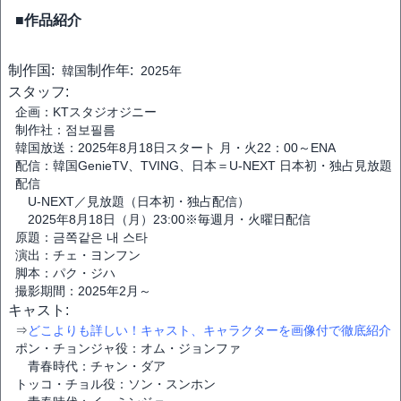
■作品紹介
制作国:
制作年:
韓国
2025年
スタッフ:
企画：KTスタジオジニー
制作社：점보필름
韓国放送：2025年8月18日スタート 月・火22：00～ENA
配信：韓国GenieTV、TVING、日本＝U-NEXT 日本初・独占見放題
配信
U-NEXT／見放題（日本初・独占配信）
2025年8月18日（月）23:00※毎週月・火曜日配信
原題：금쪽같은 내 스타
演出：チェ・ヨンフン
脚本：パク・ジハ
撮影期間：2025年2月～
キャスト:
⇒
どこよりも詳しい！キャスト、キャラクターを画像付で徹底紹介
ポン・チョンジャ役：オム・ジョンファ
青春時代：チャン・ダア
トッコ・チョル役：ソン・スンホン