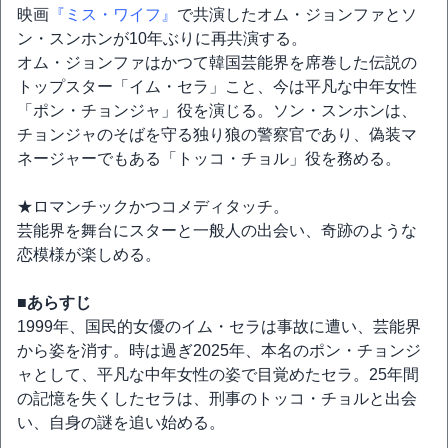
映画
『ミス・ワイフ』
で共演したオム・ジョンファとソ
ン・スンホンが10年ぶりに再共演する。
オム・ジョンファはかつて韓国芸能界を席巻した伝説の
トップスター「イム・セラ」こと、今は平凡な中年女性
「ポン・チョンジャ」役を演じる。ソン・スンホンは、
チョンジャのそばを守る独り狼の警察官であり、偽装マ
ネージャーでもある「トッコ・チョル」役を務める。
★ロマンチックかつコメディタッチ。
芸能界を舞台にスターと一般人の出会い、奇跡のような
恋模様が楽しめる。
■あらすじ
1999年、国民的女優のイム・セラは事故に遭い、芸能界
から姿を消す。時は過ぎ2025年、本名のポン・チョンジ
ャとして、平凡な中年女性の姿で目覚めたセラ。25年間
の記憶を失くしたセラは、刑事のトッコ・チョルと出会
い、自身の謎を追い始める。