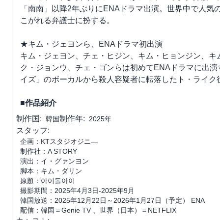
「南南」以降2年ぶりにENAドラマ出演。世界中で人気
こがれる弁護士に扮する。
★キム・ジェヨンら、ENAドラマ初出演
キム・ジェヨン、チェ・ヒジン、キム・ヒョンジン、キ
ク・ジョンウ、チェ・ゴンらは初めてENAドラマに出
イズ」のボーカルから殺人容疑者に転落したト・ライク
■作品紹介
制作国:
制作年:
韓国
2025年
スタッフ:
企画：KTスタジオジニ―
制作社：A STORY
演出：イ・グァンヨン
脚本：キム・ダリン
原題：아이돌아이
撮影期間：2025年4月3日-2025年9月
韓国放送：2025年12月22日～2026年1月27日（予定） ENA
配信：韓国＝Genie TV 、世界（日本）＝NETFLIX