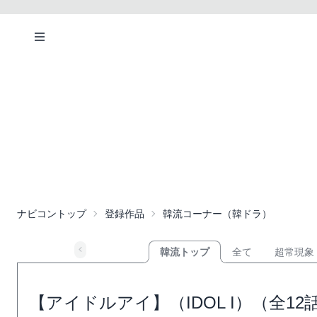
ナビコントップ
登録作品
韓流コーナー（韓ドラ）
韓流トップ
全て
超常現象
【アイドルアイ】（IDOL I）（全1