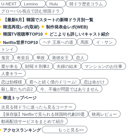
U-NEXT
Lemino
Hulu
韓ドラ歴史コラム
グローバル視点で読む韓国ドラ
【最新8月】韓国でスタートの新韓ドラ月別一覧
韓流再現レポ(取材)
制作発表会レポ(WEB)
韓国TV視聴率TOP10
どこよりも詳しい!キャスト紹介
ヘチ 王座への道
馬医
イ・サン
Netflix世界TOP10
トンイ
鬼宮
奇皇后
華政
善徳女王
恋人
愛が来る
財閥 X 刑事2
夫婦の結末
マンションのお仕事
人妻キラー
恋は飴模様
君へと続く僕のドリーム!
恋は命がけ
殺し屋たちの店2
今、不倫が問題ではありません
華流トップページ
次見る韓ドラに迷ったら見るコーナー
【保存版】Netflixで見られる韓国時代劇20選
映画レビュー
動画配信サービスをまとめて紹介
もっと見る>>
アクセスランキング