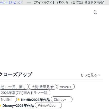
avicon［ナビコン］
【アイドルアイ】（IDOL I）（全12話）韓国ドラマ紹介
クローズアップ
もっと見る
朝ドラ:風、薫る
大河:豊臣兄弟!
VIVANT
2026年夏(7月)国内ドラマ一覧
Netflix
Disney+
Netflix2026年作品
PrimeVideo
Disney+2026年作品