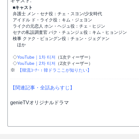
キャスト:
■キャスト
弁護士 メン・セナ役：チェ・スヨン/少女時代
アイドル ド・ライク役：キム・ジェヨン
ライクの元恋人 ホン・ヘジュ役：チェ・ヒジン
セナの私設調査官 パク・チュンジェ役：キム・ヒョンジン
検事 クァク・ビョングン役：チョン・ジェグァン
ほか
◇
YouTube｜1차 티저
（1次ティーザー）
◇
YouTube｜2차 티저
（2次ティーザー）
※
【韓流ｺｰﾅｰ：韓ドラここが知りたい】
【関連記事・全話あらすじ】
genieTVオリジナルドラマ