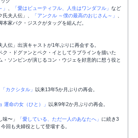
タッグ
～」
、
「愛はビューティフル、人生はワンダフル」
など
ク氏夫人伝」、
「アンクル ～僕の最高のおじさん～」
、
脚本家パク・ジスクがタッグを組んだ。
夫人伝」出演キャストが1年ぶりに再会する。
ペク・ドグァンとペク・イとしてラブラインを描いた
ム・ソンビンが演じるコン・ウジェを好意的に想う役と
、
「カクシタル」
以来13年5か月ぶりの再会。
ョ 運命の女（ひと）」
以来9年2か月ぶりの再会。
し味〜」
「愛している、ただ一人のあなたへ」
に続き3
、今回も夫婦役として登場する。