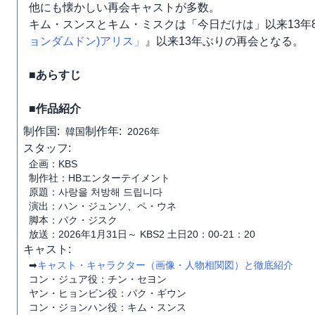
他にも懐かしい再会キャストが多数。
キム・スンスとキム・ミスクは「今日だけは」以来13年
ョンダムドン)アリス」
』以来13年ぶりの再会となる。
■あらすじ
■作品紹介
制作国:
制作年:
韓国
2026年
スタッフ:
企画：KBS
制作社：HBエンターテイメント
原題：사랑을 처방해 드립니다
演出：ハン・ジュンソ、ペ・ウネ
脚本：パク・ジスク
放送：2026年1月31日～ KBS2 土日20：00-21：20
キャスト:
➡
キャスト・キャラクター（画像・人物相関図）と徹底紹介
コン・ジュア役：チン・セヨン
ヤン・ヒョンビン役：パク・ギウン
コン・ジョンハン役：キム・スンス