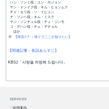
ハン・ソンミ役：ユン・ホジョン
ヤン・ドンイク役：キム・ヒョンムク
チャ・セリ役：ソ・イヒョン
ナ・ソンヘ役：キム・ミスク
ヤン・ソンチュル役：チュ・ジンモ
コ・デハン役：チェ・デチョル
ほか
※
【韓流ｺｰﾅｰ：韓ドラここが知りたい】
【関連記事・各話あらすじ】
KBS2「사랑을 처방해 드립니다」
SERVICES
ご利用案内