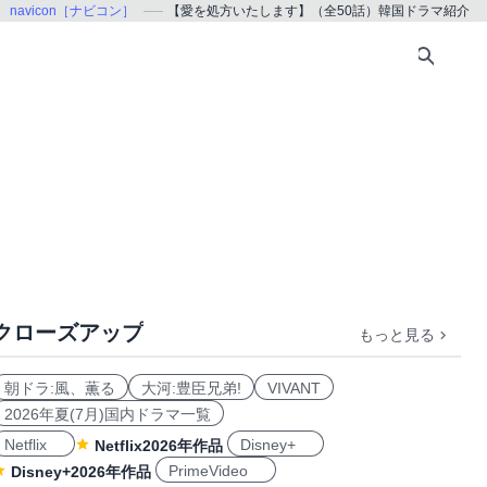
！
navicon［ナビコン］
【愛を処方いたします】（全50話）韓国ドラマ紹介
クローズアップ
もっと見る
朝ドラ:風、薫る
大河:豊臣兄弟!
VIVANT
2026年夏(7月)国内ドラマ一覧
Netflix
Disney+
Netflix2026年作品
PrimeVideo
Disney+2026年作品