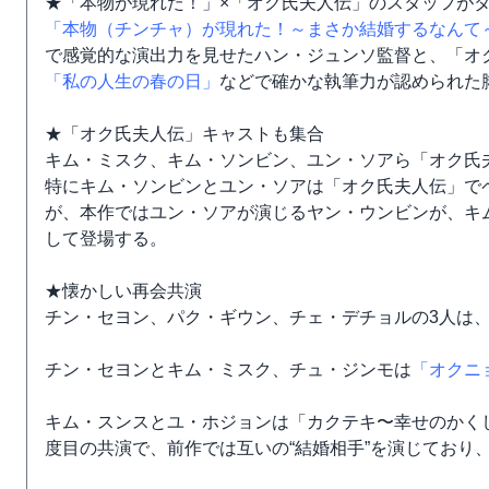
★「本物が現れた！」×「オク氏夫人伝」のスタッフが
「本物（チンチャ）が現れた！～まさか結婚するなんて
で感覚的な演出力を見せたハン・ジュンソ監督と、「オ
「私の人生の春の日」
などで確かな執筆力が認められた
★「オク氏夫人伝」キャストも集合
キム・ミスク、キム・ソンビン、ユン・ソアら「オク氏
特にキム・ソンビンとユン・ソアは「オク氏夫人伝」で
が、本作ではユン・ソアが演じるヤン・ウンビンが、キ
して登場する。
★懐かしい再会共演
チン・セヨン、パク・ギウン、チェ・デチョルの3人は
チン・セヨンとキム・ミスク、チュ・ジンモは
「オクニ
キム・スンスとユ・ホジョンは「カクテキ〜幸せのかく
度目の共演で、前作では互いの“結婚相手”を演じており