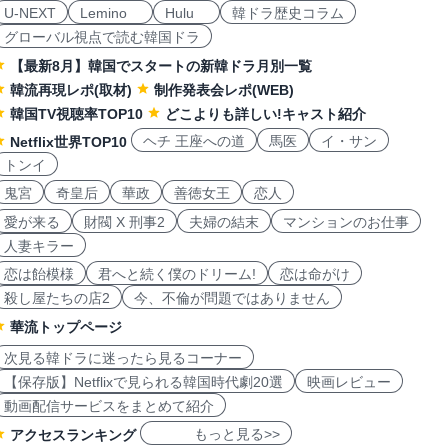
U-NEXT
Lemino
Hulu
韓ドラ歴史コラム
グローバル視点で読む韓国ドラ
【最新8月】韓国でスタートの新韓ドラ月別一覧
韓流再現レポ(取材)
制作発表会レポ(WEB)
韓国TV視聴率TOP10
どこよりも詳しい!キャスト紹介
ヘチ 王座への道
馬医
イ・サン
Netflix世界TOP10
トンイ
鬼宮
奇皇后
華政
善徳女王
恋人
愛が来る
財閥 X 刑事2
夫婦の結末
マンションのお仕事
人妻キラー
恋は飴模様
君へと続く僕のドリーム!
恋は命がけ
殺し屋たちの店2
今、不倫が問題ではありません
華流トップページ
次見る韓ドラに迷ったら見るコーナー
【保存版】Netflixで見られる韓国時代劇20選
映画レビュー
動画配信サービスをまとめて紹介
もっと見る>>
アクセスランキング