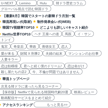
U-NEXT
Lemino
Hulu
韓ドラ歴史コラム
グローバル視点で読む韓国ドラ
【最新8月】韓国でスタートの新韓ドラ月別一覧
韓流再現レポ(取材)
制作発表会レポ(WEB)
韓国TV視聴率TOP10
どこよりも詳しい!キャスト紹介
ヘチ 王座への道
馬医
イ・サン
Netflix世界TOP10
トンイ
鬼宮
奇皇后
華政
善徳女王
恋人
愛が来る
財閥 X 刑事2
夫婦の結末
マンションのお仕事
人妻キラー
恋は飴模様
君へと続く僕のドリーム!
恋は命がけ
殺し屋たちの店2
今、不倫が問題ではありません
華流トップページ
次見る韓ドラに迷ったら見るコーナー
【保存版】Netflixで見られる韓国時代劇20選
映画レビュー
動画配信サービスをまとめて紹介
もっと見る>>
アクセスランキング