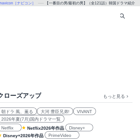
navicon［ナビコン］
【一番目の男/最初の男】（全121話）韓国ドラマ紹介
クローズアップ
もっと見る
朝ドラ:風、薫る
大河:豊臣兄弟!
VIVANT
2026年夏(7月)国内ドラマ一覧
Netflix
Disney+
Netflix2026年作品
PrimeVideo
Disney+2026年作品