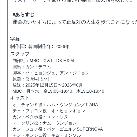
◾️あらすじ
運命のいたずらによって正反対の人生を歩むことになっ
字幕
制作国:
制作年:
韓国
2026年
スタッフ:
制作社：MBC C＆I、DK E＆M
演出：カン・テフム
脚本：ソ・ヒョンジュ、アン・ジニョン
原題：첫 번째 남자
放送：2025年12月15日〜2026年6月
MBC 月〜水、金19:05−19:40、木19:10-19:40
キャスト:
オ・チャンミ役：ハム・ウンジョン／T-ARA
チェ・ファヨン役：オ・ヒョンギョン
カン・ベクホ役：ユン・ソヌ
マ・ソリン役：ナム・ウンジョン
カン・ジュノ役：パク・ゴニル／SUPERNOVA
チン・ホンジュ役：キム・ミンソル