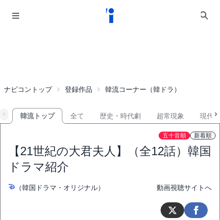
ナビコントップ
登録作品
韓流コーナー（韓ドラ）
韓流トップ
全て
歴史・時代劇
超常現象
現代
五十音順
新着順
【21世紀の大君夫人】（全12話）韓国
ドラマ紹介
（韓国ドラマ・オリジナル）
動画視聴サイトへ