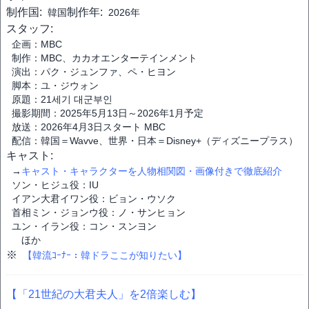
制作国:
制作年:
韓国
2026年
スタッフ:
企画：MBC
制作：MBC、カカオエンターテインメント
演出：パク・ジュンファ、ペ・ヒヨン
脚本：ユ・ジウォン
原題：21세기 대군부인
撮影期間：2025年5月13日～2026年1月予定
放送：2026年4月3日スタート MBC
配信：韓国＝Wavve、世界・日本＝Disney+（ディズニープラス）
キャスト:
→
キャスト・キャラクターを人物相関図・画像付きで徹底紹介
ソン・ヒジュ役：IU
イアン大君イワン役：ビョン・ウソク
首相ミン・ジョンウ役：ノ・サンヒョン
ユン・イラン役：コン・スンヨン
ほか
※
【韓流ｺｰﾅｰ：韓ドラここが知りたい】
【「21世紀の大君夫人」を2倍楽しむ】