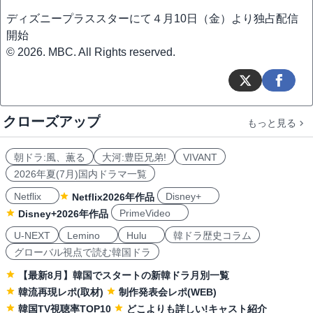
ディズニープラススターにて４月10日（金）より独占配信
開始
© 2026. MBC. All Rights reserved.
クローズアップ
もっと見る
朝ドラ:風、薫る
大河:豊臣兄弟!
VIVANT
2026年夏(7月)国内ドラマ一覧
Netflix
Disney+
Netflix2026年作品
PrimeVideo
Disney+2026年作品
U-NEXT
Lemino
Hulu
韓ドラ歴史コラム
グローバル視点で読む韓国ドラ
【最新8月】韓国でスタートの新韓ドラ月別一覧
韓流再現レポ(取材)
制作発表会レポ(WEB)
韓国TV視聴率TOP10
どこよりも詳しい!キャスト紹介