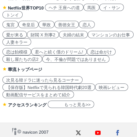
ヘチ 王座への道
馬医
イ・サン
Netflix世界TOP10
トンイ
鬼宮
奇皇后
華政
善徳女王
恋人
愛が来る
財閥 X 刑事2
夫婦の結末
マンションのお仕事
人妻キラー
恋は飴模様
君へと続く僕のドリーム!
恋は命がけ
殺し屋たちの店2
今、不倫が問題ではありません
華流トップページ
次見る韓ドラに迷ったら見るコーナー
【保存版】Netflixで見られる韓国時代劇20選
映画レビュー
動画配信サービスをまとめて紹介
もっと見る>>
アクセスランキング
navicon 2007