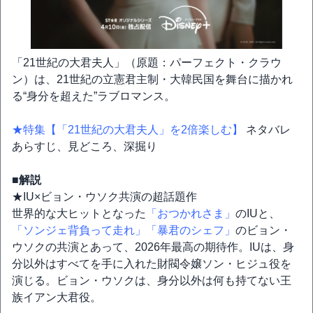
「21世紀の大君夫人」（原題：パーフェクト・クラウ
ン）は、21世紀の立憲君主制・大韓民国を舞台に描かれ
る“身分を超えた”ラブロマンス。
★特集【「21世紀の大君夫人」を2倍楽しむ】
ネタバレ
あらすじ、見どころ、深掘り
■解説
★IU×ビョン・ウソク共演の超話題作
世界的な大ヒットとなった
「おつかれさま」
のIUと、
「ソンジェ背負って走れ」
「暴君のシェフ」
のビョン・
ウソクの共演とあって、2026年最高の期待作。IUは、身
分以外はすべてを手に入れた財閥令嬢ソン・ヒジュ役を
演じる。ビョン・ウソクは、身分以外は何も持てない王
族イアン大君役。