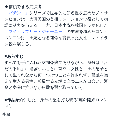
★信頼できる共演者
「パチンコ」
シリーズで世界的に知名度を広めたノ・サ
ンヒョンは、大韓民国の首相ミン・ジョンウ役として物
語に活力を与える。一方、日本小説を韓国ドラマ化した
「マイ・ラブリー・ジャーニー」
の主演を務めたコン・
スンヨンは、王妃となる運命を背負った女性ユン・イラ
ン役を演じる。
■あらすじ
すべてを手に入れた財閥令嬢でありながら、身分は「た
だの平民」に過ぎないことに苛立つ女性と、王の息子と
して生まれながら何一つ持つことを許されず、孤独を抱
えて生きる男性。相反する立場に立つ二人が出会い、運
命と身分に抗いながら愛を選び取っていく。
■作品紹介
にした、身分の壁を打ち破る“運命開拓ロマン
ス”。
字幕