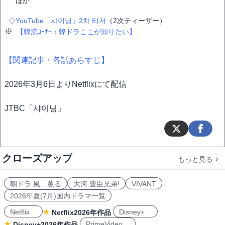
ほか
◇
YouTube「샤이닝」2차 티저
（2次ティーザー）
※
【韓流ｺｰﾅｰ：韓ドラここが知りたい】
【関連記事・各話あらすじ】
2026年3月6日よりNetflixにて配信
JTBC「샤이닝」
クローズアップ
もっと見る
朝ドラ:風、薫る
大河:豊臣兄弟!
VIVANT
2026年夏(7月)国内ドラマ一覧
Netflix
Disney+
Netflix2026年作品
PrimeVideo
Disney+2026年作品