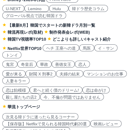
U-NEXT
Lemino
Hulu
韓ドラ歴史コラム
グローバル視点で読む韓国ドラ
【最新8月】韓国でスタートの新韓ドラ月別一覧
韓流再現レポ(取材)
制作発表会レポ(WEB)
韓国TV視聴率TOP10
どこよりも詳しい!キャスト紹介
ヘチ 王座への道
馬医
イ・サン
Netflix世界TOP10
トンイ
鬼宮
奇皇后
華政
善徳女王
恋人
愛が来る
財閥 X 刑事2
夫婦の結末
マンションのお仕事
人妻キラー
恋は飴模様
君へと続く僕のドリーム!
恋は命がけ
殺し屋たちの店2
今、不倫が問題ではありません
華流トップページ
次見る韓ドラに迷ったら見るコーナー
【保存版】Netflixで見られる韓国時代劇20選
映画レビュー