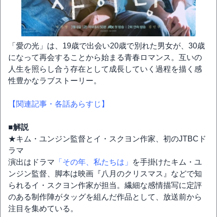
「愛の光」は、19歳で出会い20歳で別れた男女が、30歳
になって再会することから始まる青春ロマンス。互いの
人生を照らし合う存在として成長していく過程を描く感
性豊かなラブストーリー。
【関連記事・各話あらすじ】
■解説
★キム・ユンジン監督とイ・スクヨン作家、初のJTBCド
ラマ
演出はドラマ
「その年、私たちは」
を手掛けたキム・ユ
ンジン監督、脚本は映画『八月のクリスマス』などで知
られるイ・スクヨン作家が担当。繊細な感情描写に定評
のある制作陣がタッグを組んだ作品として、放送前から
注目を集めている。