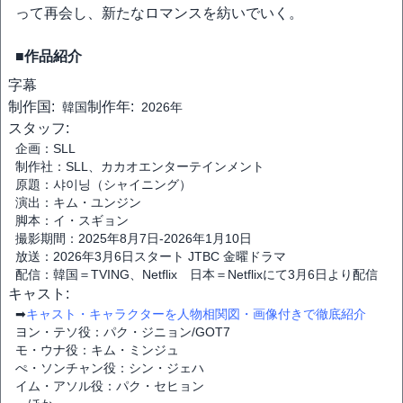
って再会し、新たなロマンスを紡いでいく。
■作品紹介
字幕
制作国:
制作年:
韓国
2026年
スタッフ:
企画：SLL
制作社：SLL、カカオエンターテインメント
原題：샤이닝（シャイニング）
演出：キム・ユンジン
脚本：イ・スギョン
撮影期間：2025年8月7日-2026年1月10日
放送：2026年3月6日スタート JTBC 金曜ドラマ
配信：韓国＝TVING、Netflix 日本＝Netflixにて3月6日より配信
キャスト:
➡
キャスト・キャラクターを人物相関図・画像付きで徹底紹介
ヨン・テソ役：パク・ジニョン/GOT7
モ・ウナ役：キム・ミンジュ
ぺ・ソンチャン役：シン・ジェハ
イム・アソル役：パク・セヒョン