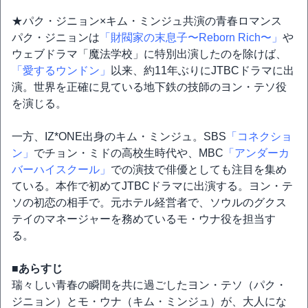
★パク・ジニョン×キム・ミンジュ共演の青春ロマンス
パク・ジニョンは
「財閥家の末息子〜Reborn Rich〜」
や
ウェブドラマ「魔法学校」に特別出演したのを除けば、
「愛するウンドン」
以来、約11年ぶりにJTBCドラマに出
演。世界を正確に見ている地下鉄の技師のヨン・テソ役
を演じる。
一方、IZ*ONE出身のキム・ミンジュ。SBS
「コネクショ
ン」
でチョン・ミドの高校生時代や、MBC
「アンダーカ
バーハイスクール」
での演技で俳優としても注目を集め
ている。本作で初めてJTBCドラマに出演する。ヨン・テ
ソの初恋の相手で。元ホテル経営者で、ソウルのグクス
テイのマネージャーを務めているモ・ウナ役を担当す
る。
■あらすじ
瑞々しい青春の瞬間を共に過ごしたヨン・テソ（パク・
ジニョン）とモ・ウナ（キム・ミンジュ）が、大人にな