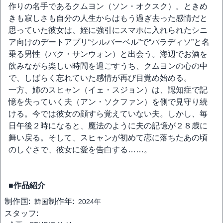
作りの名手であるクムヨン（ソン・オクスク）。ときめ
きも寂しさも自分の人生からはもう過ぎ去った感情だと
思っていた彼女は、姪に強引にスマホに入れられたシニ
ア向けのデートアプリ“シルバーベル”で“パラディソ”と名
乗る男性（パク・サンウォン）と出会う。海辺でお酒を
飲みながら楽しい時間を過ごすうち、クムヨンの心の中
で、しばらく忘れていた感情が再び目覚め始める。
一方、姉のスヒャン（イェ・スジョン）は、認知症で記
憶を失っていく夫（アン・ソクファン）を側で見守り続
ける。今では彼女の顔すら覚えていない夫。しかし、毎
日午後２時になると、魔法のように夫の記憶が２８歳に
舞い戻る。そして、スヒャンが初めて恋に落ちたあの頃
のしぐさで、彼女に愛を告白する……。
■作品紹介
制作国:
制作年:
韓国
2024年
スタッフ: