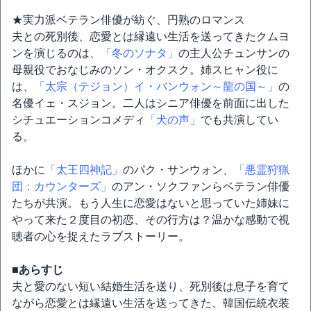
★実力派ベテラン俳優が紡ぐ、円熟のロマンス
夫との死別後、恋愛とは縁遠い生活を送ってきたクムヨ
ンを演じるのは、
「冬のソナタ」
の主人公チュンサンの
母親役でおなじみのソン・オクスク。姉スヒャン役に
は、
「太宗（テジョン）イ・バンウォン～龍の国～」
の
名優イェ・スジョン。二人はシニア俳優を前面に出した
シチュエーションコメディ
「犬の声」
でも共演してい
る。
ほかに
「太王四神記」
のパク・サンウォン、
「悪霊狩猟
団：カウンターズ」
のアン・ソクファンらベテラン俳優
たちが共演。もう人生に恋愛はないと思っていた姉妹に
やって来た２度目の初恋、その行方は？温かな感動で視
聴者の心を捉えたラブストーリー。
■あらすじ
夫と愛のない短い結婚生活を送り、死別後は息子を育て
ながら恋愛とは縁遠い生活を送ってきた、韓国伝統衣装