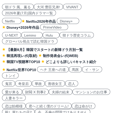
朝ドラ:風、薫る
大河:豊臣兄弟!
VIVANT
2026年夏(7月)国内ドラマ一覧
Netflix
Disney+
Netflix2026年作品
PrimeVideo
Disney+2026年作品
U-NEXT
Lemino
Hulu
韓ドラ歴史コラム
グローバル視点で読む韓国ドラ
【最新8月】韓国でスタートの新韓ドラ月別一覧
韓流再現レポ(取材)
制作発表会レポ(WEB)
韓国TV視聴率TOP10
どこよりも詳しい!キャスト紹介
ヘチ 王座への道
馬医
イ・サン
Netflix世界TOP10
トンイ
鬼宮
奇皇后
華政
善徳女王
恋人
愛が来る
財閥 X 刑事2
夫婦の結末
マンションのお仕事
人妻キラー
恋は飴模様
君へと続く僕のドリーム!
恋は命がけ
殺し屋たちの店2
今、不倫が問題ではありません