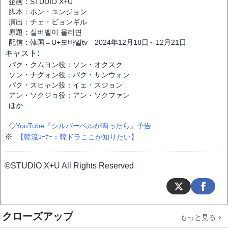
企画：STUDIO X+U
脚本：ホン・ユンジョン
演出：チェ・ビョンギル
原題：실버벨이 울리면
配信：韓国＝U+모바일tv 2024年12月18日～12月21日
キャスト:
パク・クムヨン役：ソン・オクスク
ソン・ナグォン役：パク・サンウォン
パク・スヒャン役：イェ・スジョン
アン・ソクジョ役：アン・ソクファン
ほか
◇
YouTube『シルバーベルが鳴ったら』予告
※
【韓流ｺｰﾅｰ：韓ドラここが知りたい】
©STUDIO X+U All Rights Reserved
クローズアップ
もっと見る