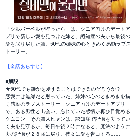
「シルバーベルが鳴ったら」は、シニア向けのデートア
プリで新しい愛を見つけた妹と、認知症の夫から最後の
愛を取り戻した姉、60代の姉妹の心ときめく感動ラブス
トーリー。
【全話あらすじ】
■解説
★60代でも誰かを愛することはできるのだろうか？
恋愛には無縁だと思っていた、姉妹の心のときめきを描
く感動のラブストーリー。シニア向けのデートアプリ
で、ある男性と出会い、忘れていた感情が再び目覚める
クムヨン。その姉スヒャンは、認知症で記憶を失ってい
く夫を見守るが、毎日午後２時になると、魔法のように
夫の記憶が２８歳に戻り、彼女に愛を告白する……。