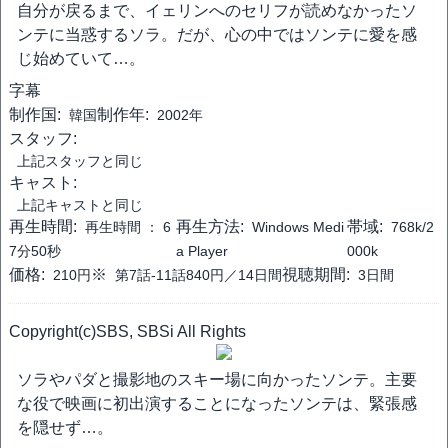
自分が戻るまで、イェリンへのセリフが読めなかったソ
ンテに当惑するソラ。だが、心の中ではソンテに愛を感
じ始めていて…。
字幕
制作国:
制作年:
韓国
2002年
スタッフ:
上記スタッフと同じ
キャスト:
上記キャストと同じ
再生時間:
再生方法:
帯域:
再生時間 ：
6
Windows Medi
768k/2
7分50秒
a Player
000k
価格:
※
視聴期間:
210円
第7話-11話840円／14日間
3日間
Copyright(c)SBS, SBSi All Rights
ソラやパダと撮影地のスキー場に向かったソンテ。主要
な役で映画に初出演することになったソンテは、緊張感
を隠せず…。