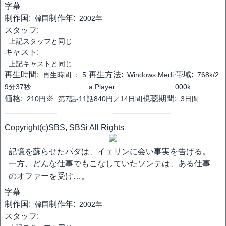
字幕
制作国:
制作年:
韓国
2002年
スタッフ:
上記スタッフと同じ
キャスト:
上記キャストと同じ
再生時間:
再生方法:
帯域:
再生時間 ：
5
Windows Medi
768k/2
9分37秒
a Player
000k
価格:
※
視聴期間:
210円
第7話-11話840円／14日間
3日間
Copyright(c)SBS, SBSi All Rights
記憶を蘇らせたパダは、イェリンに会い事実を告げる。
一方、どんな仕事でもこなしていたソンテは、ある仕事
のオファーを受け…。
字幕
制作国:
制作年:
韓国
2002年
スタッフ: