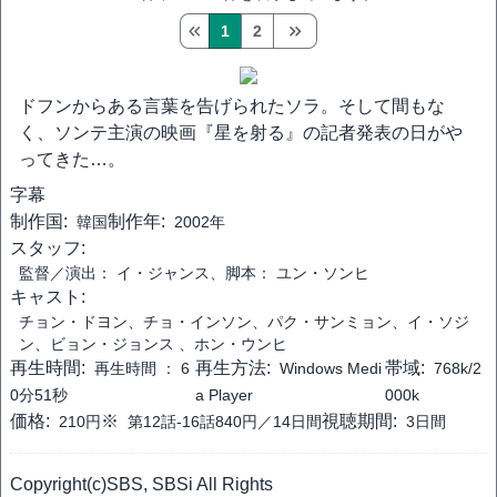
1
2
ドフンからある言葉を告げられたソラ。そして間もな
く、ソンテ主演の映画『星を射る』の記者発表の日がや
ってきた…。
字幕
制作国:
制作年:
韓国
2002年
スタッフ:
監督／演出： イ・ジャンス、脚本： ユン・ソンヒ
キャスト:
チョン・ドヨン、チョ・インソン、パク・サンミョン、イ・ソジ
ン、ビョン・ジョンス 、ホン・ウンヒ
再生時間:
再生方法:
帯域:
再生時間 ：
6
Windows Medi
768k/2
0分51秒
a Player
000k
価格:
※
視聴期間:
210円
第12話-16話840円／14日間
3日間
Copyright(c)SBS, SBSi All Rights