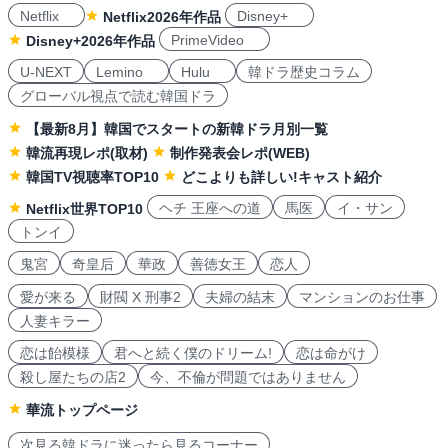
Netflix
Disney+
Netflix2026年作品
PrimeVideo
Disney+2026年作品
U-NEXT
Lemino
Hulu
韓ドラ歴史コラム
グローバル視点で読む韓国ドラ
【最新8月】韓国でスタートの新韓ドラ月別一覧
韓流再現レポ(取材)
制作発表会レポ(WEB)
韓国TV視聴率TOP10
どこよりも詳しい!キャスト紹介
ヘチ 王座への道
馬医
イ・サン
Netflix世界TOP10
トンイ
鬼宮
奇皇后
華政
善徳女王
恋人
愛が来る
財閥 X 刑事2
夫婦の結末
マンションのお仕事
人妻キラー
恋は飴模様
君へと続く僕のドリーム!
恋は命がけ
殺し屋たちの店2
今、不倫が問題ではありません
華流トップページ
次見る韓ドラに迷ったら見るコーナー