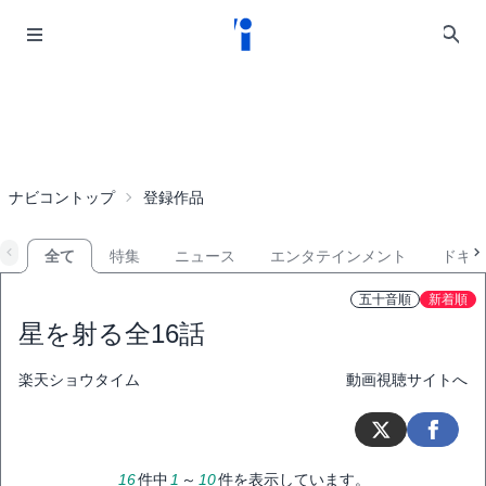
ナビコントップ
登録作品
全て
特集
ニュース
エンタテインメント
ドキ
五十音順
新着順
星を射る
全16話
楽天ショウタイム
動画視聴サイトへ
16
件中
1
～
10
件を表示しています。