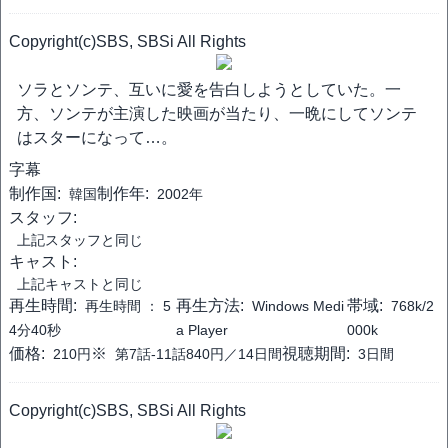
Copyright(c)SBS, SBSi All Rights
ソラとソンテ、互いに愛を告白しようとしていた。一
方、ソンテが主演した映画が当たり、一晩にしてソンテ
はスターになって…。
字幕
制作国:
制作年:
韓国
2002年
スタッフ:
上記スタッフと同じ
キャスト:
上記キャストと同じ
再生時間:
再生方法:
帯域:
再生時間 ：
5
Windows Medi
768k/2
4分40秒
a Player
000k
価格:
※
視聴期間:
210円
第7話-11話840円／14日間
3日間
Copyright(c)SBS, SBSi All Rights