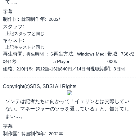
て…。
字幕
制作国:
制作年:
韓国
2002年
スタッフ:
上記スタッフと同じ
キャスト:
上記キャストと同じ
再生時間:
再生方法:
帯域:
再生時間 ：
6
Windows Medi
768k/2
0分1秒
a Player
000k
価格:
※
視聴期間:
210円
第12話-16話840円／14日間
3日間
Copyright(c)SBS, SBSi All Rights
ソンテは記者たちに向かって「イェリンとは交際してい
ない。マネージャーのソラを愛している」と、告げてし
まい…。
字幕
制作国:
制作年:
韓国
2002年