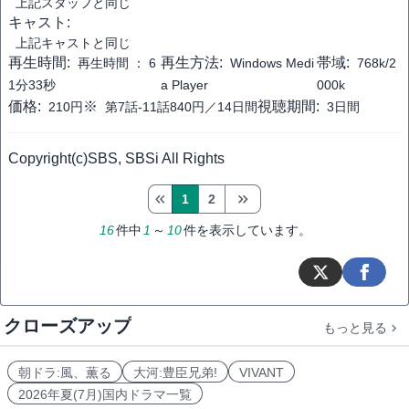
上記スタッフと同じ
キャスト:
上記キャストと同じ
再生時間:
再生方法:
帯域:
再生時間 ：
6
Windows Medi
768k/2
1分33秒
a Player
000k
価格:
※
視聴期間:
210円
第7話-11話840円／14日間
3日間
Copyright(c)SBS, SBSi All Rights
1
2
16
件中
1
～
10
件を表示しています。
クローズアップ
もっと見る
朝ドラ:風、薫る
大河:豊臣兄弟!
VIVANT
2026年夏(7月)国内ドラマ一覧