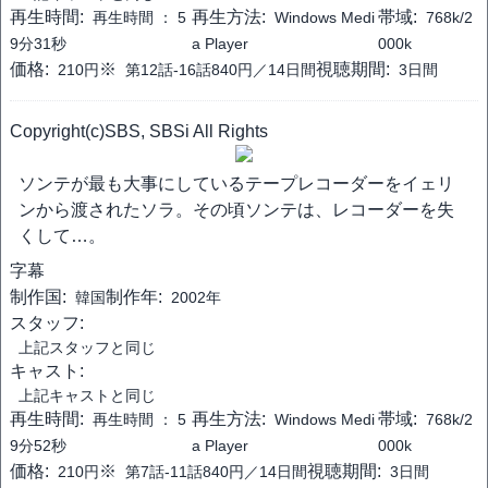
再生時間:
再生方法:
帯域:
再生時間 ：
5
Windows Medi
768k/2
9分31秒
a Player
000k
価格:
※
視聴期間:
210円
第12話-16話840円／14日間
3日間
Copyright(c)SBS, SBSi All Rights
ソンテが最も大事にしているテープレコーダーをイェリ
ンから渡されたソラ。その頃ソンテは、レコーダーを失
くして…。
字幕
制作国:
制作年:
韓国
2002年
スタッフ:
上記スタッフと同じ
キャスト:
上記キャストと同じ
再生時間:
再生方法:
帯域:
再生時間 ：
5
Windows Medi
768k/2
9分52秒
a Player
000k
価格:
※
視聴期間:
210円
第7話-11話840円／14日間
3日間