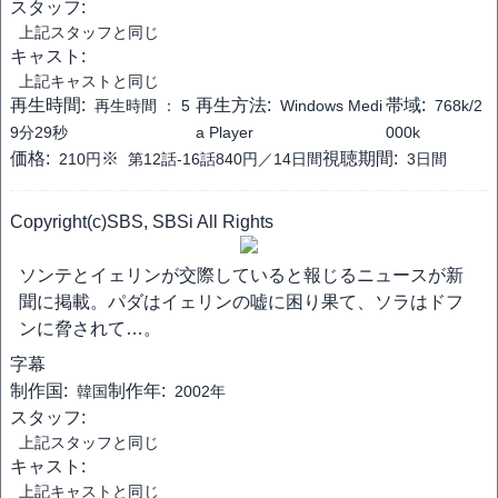
スタッフ:
上記スタッフと同じ
キャスト:
上記キャストと同じ
再生時間:
再生方法:
帯域:
再生時間 ：
5
Windows Medi
768k/2
9分29秒
a Player
000k
価格:
※
視聴期間:
210円
第12話-16話840円／14日間
3日間
Copyright(c)SBS, SBSi All Rights
ソンテとイェリンが交際していると報じるニュースが新
聞に掲載。パダはイェリンの嘘に困り果て、ソラはドフ
ンに脅されて…。
字幕
制作国:
制作年:
韓国
2002年
スタッフ:
上記スタッフと同じ
キャスト:
上記キャストと同じ