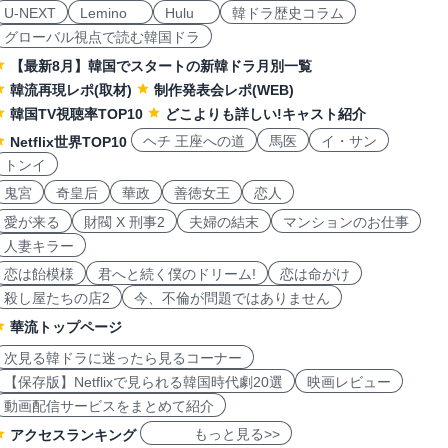
U-NEXT
Lemino
Hulu
韓ドラ歴史コラム
グローバル視点で読む韓国ドラ
【最新8月】韓国でスタートの新韓ドラ月別一覧
韓流再現レポ(取材)
制作発表会レポ(WEB)
韓国TV視聴率TOP10
どこよりも詳しい!キャスト紹介
ヘチ 王座への道
馬医
イ・サン
Netflix世界TOP10
トンイ
鬼宮
奇皇后
華政
善徳女王
恋人
愛が来る
財閥 X 刑事2
夫婦の結末
マンションのお仕事
人妻キラー
恋は飴模様
君へと続く僕のドリーム!
恋は命がけ
殺し屋たちの店2
今、不倫が問題ではありません
華流トップページ
次見る韓ドラに迷ったら見るコーナー
【保存版】Netflixで見られる韓国時代劇20選
映画レビュー
動画配信サービスをまとめて紹介
もっと見る>>
アクセスランキング