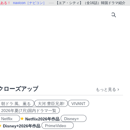
、ある！
navicon［ナビコン］
【エア・シティ】（全16話）韓国ドラマ紹介
クローズアップ
もっと見る
朝ドラ:風、薫る
大河:豊臣兄弟!
VIVANT
2026年夏(7月)国内ドラマ一覧
Netflix
Disney+
Netflix2026年作品
PrimeVideo
Disney+2026年作品