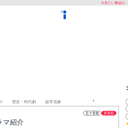
今見たい番組が
マ
歴史・時代劇
超常現象
五十音順
新着順
ラマ紹介