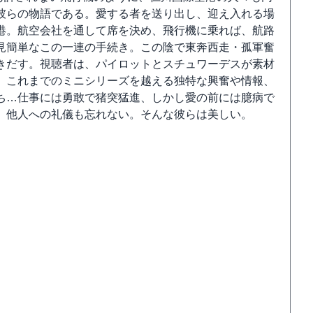
は彼らの物語である。愛する者を送り出し、迎え入れる場
港。航空会社を通して席を決め、飛行機に乗れば、航路
見簡単なこの一連の手続き。この陰で東奔西走・孤軍奮
描きだす。視聴者は、パイロットとスチュワーデスが素材
、これまでのミニシリーズを越える独特な興奮や情報、
ち…仕事には勇敢で猪突猛進、しかし愛の前には臆病で
、他人への礼儀も忘れない。そんな彼らは美しい。