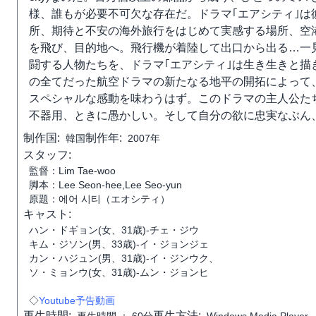
様、誰もが必要不可欠な存在だ。ドラマ｢エアシティ｣
所、期待と不安の海外旅行をはじめて実感する場所、空
を飛び、目的地へ。飛行機が着陸して出口から出る…一
闘する人物たちを、ドラマ｢エアシティ｣は生き生きと
の全てだった航空ドラマの新たなる地平の開拓によって
スペシャルな感動を味わうはず。このドラマの主人公た
不器用、ときに愚かしい。そして自分の欲に忠実なぶん
制作国:
制作年:
韓国
2007年
スタッフ:
監督：Lim Tae-woo
脚本：Lee Seon-hee,Lee Seo-yun
原題：에어 시티（エオシティ）
キャスト:
ハン・ドギョン(女、31歳)-チェ・ジウ
キム・ジソン(男、33歳)-イ・ジョンジェ
カン・ハジュン(男、31歳)-イ・ジンウク、
ソ・ミョンウ(女、31歳)-ムン・ジョンヒ
◇
Youtube予告動画
再生時間:
再生方法: