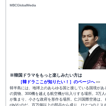
MBCGlobalMedia
※韓国ドラマをもっと楽しみたい方は
［韓ドラここが知りたい！］のページへ
>>
韓半島には、地球上のあらゆる国と接している国境があ
の貨物、300機を越える航空機が出入りする場所。3万人
が集まり、小さな政府を形作る場所。仁川国際空港は、もはや単
city)なのだ。百万個以上の部品から成り、ひとつのミ