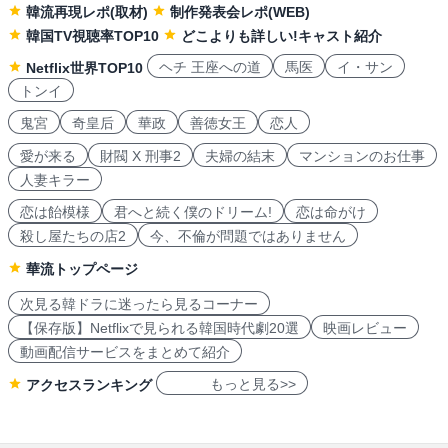
韓流再現レポ(取材)
制作発表会レポ(WEB)
韓国TV視聴率TOP10
どこよりも詳しい!キャスト紹介
ヘチ 王座への道
馬医
イ・サン
Netflix世界TOP10
トンイ
鬼宮
奇皇后
華政
善徳女王
恋人
愛が来る
財閥 X 刑事2
夫婦の結末
マンションのお仕事
人妻キラー
恋は飴模様
君へと続く僕のドリーム!
恋は命がけ
殺し屋たちの店2
今、不倫が問題ではありません
華流トップページ
次見る韓ドラに迷ったら見るコーナー
【保存版】Netflixで見られる韓国時代劇20選
映画レビュー
動画配信サービスをまとめて紹介
もっと見る>>
アクセスランキング