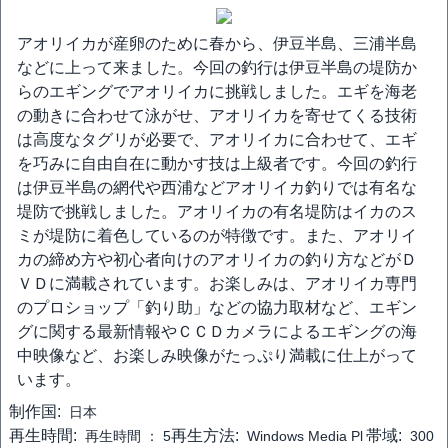
アオリイカが産卵のために春から、伊豆半島、三浦半島
などに上って来ました。今回の釣行は伊豆半島の堤防か
らのエギングでアオリイカに挑戦しました。エギを海老
の動きに合わせて泳がせ、アオリイカを寄せてくる技術
は高度なタグリが必要で、アオリイカに合わせて、エギ
を巧みに自由自在に動かす技は上級者です。今回の釣行
は伊豆半島の網代や西浦などアオリイカ釣りでは有名な
堤防で挑戦しました。アオリイカの有名堤防はイカのス
ミが堤防に着色しているのが特徴です。また、アオリイ
カの締め方や初心者向けのアオリイカの釣り方などがＤ
ＶＤに満載されています。お楽しみは、アオリイカ専門
のプロショップ「釣り助」などの協力取材など、エギン
グに関する最新情報やＣＣＤカメラによるエギングの海
中映像など、お楽しみ映像がたっぷり満載に仕上がって
います。
制作国:
日本
再生時間:
再生方法:
帯域:
再生時間 ：
5
Windows Media Pl
300