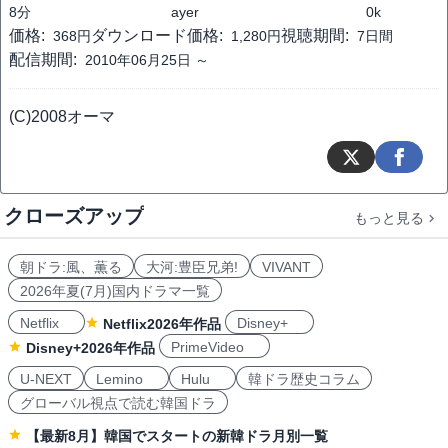
8分
ayer
0k
価格:
ダウンロード価格:
視聴期間:
368円
1,280円
7日間
配信期間:
2010年06月25日 ～
(C)2008オーマ
クローズアップ
もっと見る
朝ドラ:風、薫る
大河:豊臣兄弟!
VIVANT
2026年夏(7月)国内ドラマ一覧
Netflix
Disney+
Netflix2026年作品
PrimeVideo
Disney+2026年作品
U-NEXT
Lemino
Hulu
韓ドラ歴史コラム
グローバル視点で読む韓国ドラ
【最新8月】韓国でスタートの新韓ドラ月別一覧