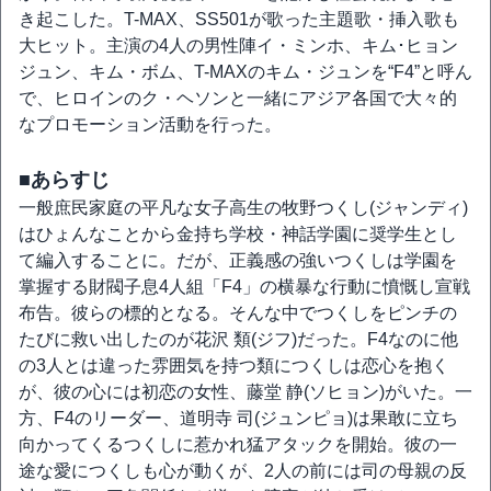
き起こした。T-MAX、SS501が歌った主題歌・挿入歌も
大ヒット。主演の4人の男性陣イ・ミンホ、キム･ヒョン
ジュン、キム・ボム、T-MAXのキム・ジュンを“F4”と呼ん
で、ヒロインのク・ヘソンと一緒にアジア各国で大々的
なプロモーション活動を行った。
■あらすじ
一般庶民家庭の平凡な女子高生の牧野つくし(ジャンディ)
はひょんなことから金持ち学校・神話学園に奨学生とし
て編入することに。だが、正義感の強いつくしは学園を
掌握する財閥子息4人組「F4」の横暴な行動に憤慨し宣戦
布告。彼らの標的となる。そんな中でつくしをピンチの
たびに救い出したのが花沢 類(ジフ)だった。F4なのに他
の3人とは違った雰囲気を持つ類につくしは恋心を抱く
が、彼の心には初恋の女性、藤堂 静(ソヒョン)がいた。一
方、F4のリーダー、道明寺 司(ジュンピョ)は果敢に立ち
向かってくるつくしに惹かれ猛アタックを開始。彼の一
途な愛につくしも心が動くが、2人の前には司の母親の反