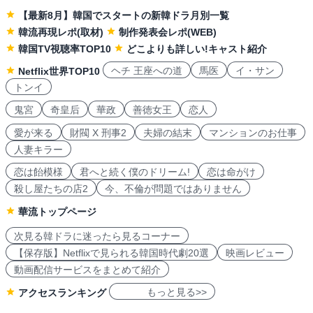
【最新8月】韓国でスタートの新韓ドラ月別一覧
韓流再現レポ(取材)
制作発表会レポ(WEB)
韓国TV視聴率TOP10
どこよりも詳しい!キャスト紹介
ヘチ 王座への道
馬医
イ・サン
Netflix世界TOP10
トンイ
鬼宮
奇皇后
華政
善徳女王
恋人
愛が来る
財閥 X 刑事2
夫婦の結末
マンションのお仕事
人妻キラー
恋は飴模様
君へと続く僕のドリーム!
恋は命がけ
殺し屋たちの店2
今、不倫が問題ではありません
華流トップページ
次見る韓ドラに迷ったら見るコーナー
【保存版】Netflixで見られる韓国時代劇20選
映画レビュー
動画配信サービスをまとめて紹介
もっと見る>>
アクセスランキング