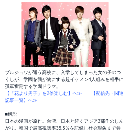
ブルジョワが通う高校に、入学してしまった女の子のつ
くしが、学園を我が物にする超イケメン4人組みを相手に
孤軍奮闘する学園ドラマ。
【「花より男子」を2倍楽しむ】ヘ≫
【配信先・関連
記事一覧】へ≫
■解説
日本の漫画が原作。台湾、日本と続くアジア3部作のしん
がり。韓国で最高視聴率35.5％を記録し社会現象まで巻