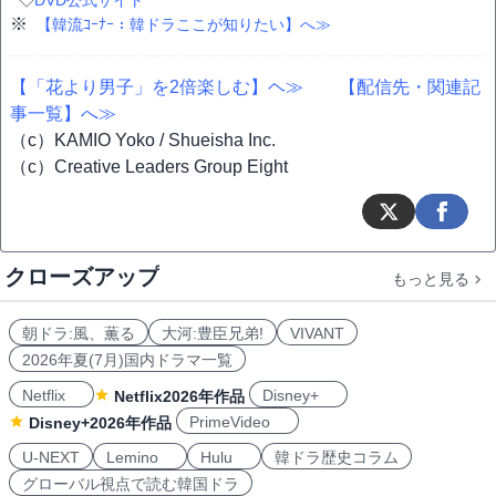
◇
DVD公式サイト
※
【韓流ｺｰﾅｰ：韓ドラここが知りたい】へ≫
【「花より男子」を2倍楽しむ】ヘ≫
【配信先・関連記
事一覧】へ≫
（c）KAMIO Yoko / Shueisha Inc.
（c）Creative Leaders Group Eight
クローズアップ
もっと見る
朝ドラ:風、薫る
大河:豊臣兄弟!
VIVANT
2026年夏(7月)国内ドラマ一覧
Netflix
Disney+
Netflix2026年作品
PrimeVideo
Disney+2026年作品
U-NEXT
Lemino
Hulu
韓ドラ歴史コラム
グローバル視点で読む韓国ドラ