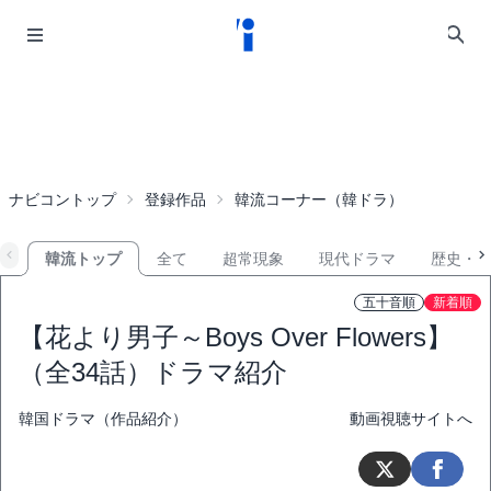
ナビコントップ
登録作品
韓流コーナー（韓ドラ）
韓流トップ
全て
超常現象
現代ドラマ
歴史・
五十音順
新着順
【花より男子～Boys Over Flowers】
（全34話）ドラマ紹介
韓国ドラマ（作品紹介）
動画視聴サイトへ