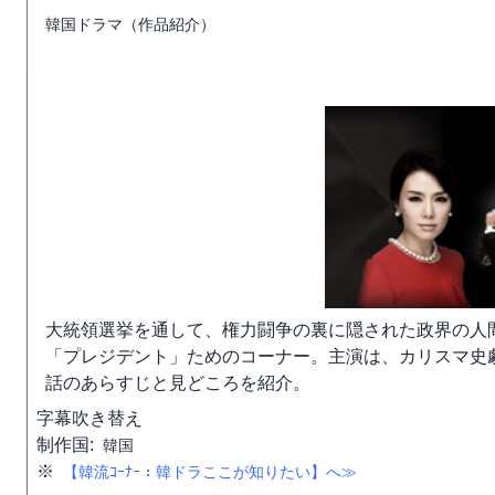
韓国ドラマ（作品紹介）
大統領選挙を通して、権力闘争の裏に隠された政界の人
「プレジデント」ためのコーナー。主演は、カリスマ史
話のあらすじと見どころを紹介。
字幕
吹き替え
制作国:
韓国
※
【韓流ｺｰﾅｰ：韓ドラここが知りたい】へ≫