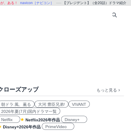
組が、ある！
navicon［ナビコン］
【プレジデント】（全20話）ドラマ紹介
クローズアップ
もっと見る
朝ドラ:風、薫る
大河:豊臣兄弟!
VIVANT
2026年夏(7月)国内ドラマ一覧
Netflix
Disney+
Netflix2026年作品
PrimeVideo
Disney+2026年作品