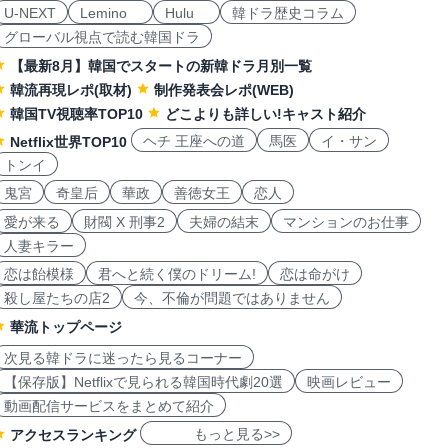
U-NEXT
Lemino
Hulu
韓ドラ歴史コラム
グローバル視点で読む韓国ドラ
【最新8月】韓国でスタートの新韓ドラ月別一覧
韓流再現レポ(取材)
制作発表会レポ(WEB)
韓国TV視聴率TOP10
どこよりも詳しい!キャスト紹介
ヘチ 王座への道
馬医
イ・サン
Netflix世界TOP10
トンイ
鬼宮
奇皇后
華政
善徳女王
恋人
愛が来る
財閥 X 刑事2
夫婦の結末
マンションのお仕事
人妻キラー
恋は飴模様
君へと続く僕のドリーム!
恋は命がけ
殺し屋たちの店2
今、不倫が問題ではありません
華流トップページ
次見る韓ドラに迷ったら見るコーナー
【保存版】Netflixで見られる韓国時代劇20選
映画レビュー
動画配信サービスをまとめて紹介
もっと見る>>
アクセスランキング