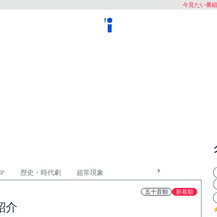
今見たい番
マ
歴史・時代劇
超常現象
五十音順
新着順
紹介