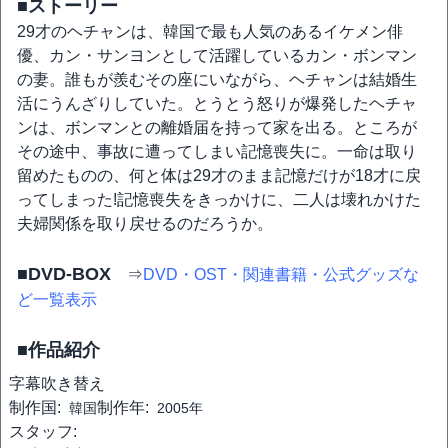
■ストーリー
29才のヘチャンは、韓国で最も人気のあるイケメン俳
優、カン・サンヨンとして活躍しているカン・ボンマン
の妻。誰もが羨むその座にいながら、ヘチャンは結婚生
活にうんざりしていた。とうとう怒りが爆発したヘチャ
ンは、ボンマンとの離婚届を持って家を出る。ところが
その途中、事故に遭ってしまい記憶喪失に。一命は取り
留めたものの、何と体は29才のまま記憶だけが18才に戻
ってしまった!記憶喪失をきっかけに、二人は壊れかけた
夫婦関係を取り戻せるのだろうか。
■DVD-BOX
⇒
DVD・OST・関連書籍・公式グッズな
ど一覧表示
■作品紹介
字幕
吹き替え
制作国:
制作年:
韓国
2005年
スタッフ: