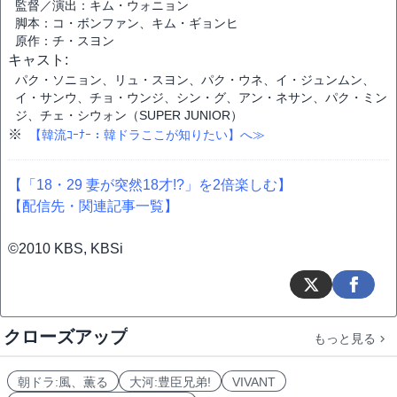
監督／演出：キム・ウォニョン
脚本：コ・ボンファン、キム・ギョンヒ
原作：チ・スヨン
キャスト:
パク・ソニョン、リュ・スヨン、パク・ウネ、イ・ジュンムン、
イ・サンウ、チョ・ウンジ、シン・グ、アン・ネサン、パク・ミン
ジ、チェ・シウォン（SUPER JUNIOR）
※
【韓流ｺｰﾅｰ：韓ドラここが知りたい】へ≫
【「18・29 妻が突然18才!?」を2倍楽しむ】
【配信先・関連記事一覧】
©2010 KBS, KBSi
クローズアップ
もっと見る
朝ドラ:風、薫る
大河:豊臣兄弟!
VIVANT