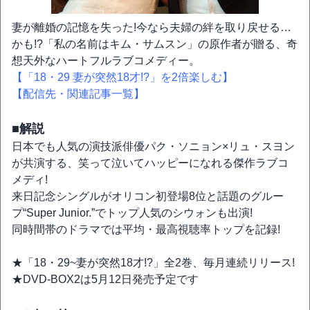
妻が離婚の記憶を失った!今なら夫婦の絆を取り戻せる…
かも!?「私の名前はキム・サムスン」の原作者が贈る、奇
想天外なハートフルラブコメディー。
【「18・29 妻が突然18才!?」を2倍楽しむ】
【配信先・関連記事一覧】
■解説
日本でも人気の演技派俳優パク・ソニョン×リュ・スヨン
が共演する、笑って泣いてハッピーになれる傑作ラブコ
メディ!
来日記念シングルがオリコン初登場8位と話題のグルー
プ“Super Junior.”でトップ人気のシウォンも出演!
同時間帯のドラマでは平均・最高視聴率トップを記録!
★「18・29~妻が突然18才!?」全2巻、毎月連続リリース!
★DVD-BOX2は5月12日発売予定です