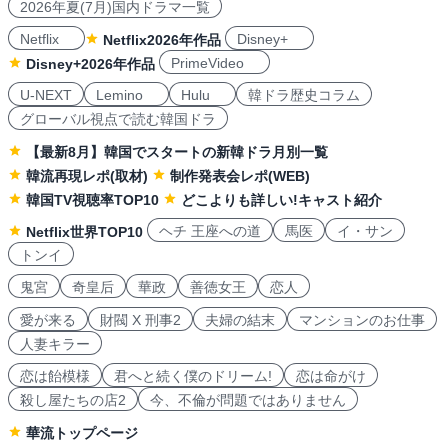
2026年夏(7月)国内ドラマ一覧
Netflix
Disney+
Netflix2026年作品
PrimeVideo
Disney+2026年作品
U-NEXT
Lemino
Hulu
韓ドラ歴史コラム
グローバル視点で読む韓国ドラ
【最新8月】韓国でスタートの新韓ドラ月別一覧
韓流再現レポ(取材)
制作発表会レポ(WEB)
韓国TV視聴率TOP10
どこよりも詳しい!キャスト紹介
ヘチ 王座への道
馬医
イ・サン
Netflix世界TOP10
トンイ
鬼宮
奇皇后
華政
善徳女王
恋人
愛が来る
財閥 X 刑事2
夫婦の結末
マンションのお仕事
人妻キラー
恋は飴模様
君へと続く僕のドリーム!
恋は命がけ
殺し屋たちの店2
今、不倫が問題ではありません
華流トップページ