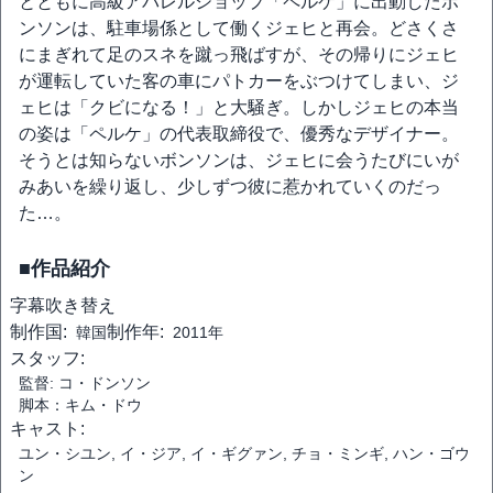
とともに高級アパレルショップ「ペルケ」に出動したボ
ンソンは、駐車場係として働くジェヒと再会。どさくさ
にまぎれて足のスネを蹴っ飛ばすが、その帰りにジェヒ
が運転していた客の車にパトカーをぶつけてしまい、ジ
ェヒは「クビになる！」と大騒ぎ。しかしジェヒの本当
の姿は「ペルケ」の代表取締役で、優秀なデザイナー。
そうとは知らないボンソンは、ジェヒに会うたびにいが
みあいを繰り返し、少しずつ彼に惹かれていくのだっ
た…。
■作品紹介
字幕
吹き替え
制作国:
制作年:
韓国
2011年
スタッフ:
監督: コ・ドンソン
脚本：キム・ドウ
キャスト:
ユン・シユン, イ・ジア, イ・ギグァン, チョ・ミンギ, ハン・ゴウ
ン