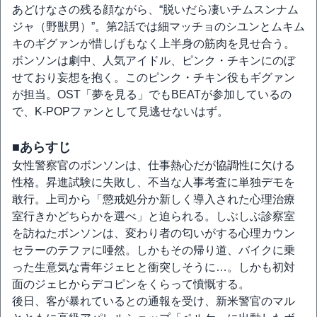
あどけなさの残る顔ながら、“脱いだら凄いチムスンナム
ジャ（野獣男）”。第2話では細マッチョのシユンとムキム
キのギグァンが惜しげもなく上半身の筋肉を見せ合う。
ボンソンは劇中、人気アイドル、ピンク・チキンにのぼ
せており妄想を抱く。このピンク・チキン役もギグァン
が担当。OST「夢を見る」でもBEATが参加しているの
で、K-POPファンとして見逃せないはず。
■あらすじ
女性警察官のボンソンは、仕事熱心だが協調性に欠ける
性格。昇進試験に失敗し、不当な人事考査に単独デモを
敢行。上司から「懲戒処分か新しく導入された心理治療
室行きかどちらかを選べ」と迫られる。しぶしぶ診察室
を訪ねたボンソンは、変わり者の匂いがする心理カウン
セラーのテファに唖然。しかもその帰り道、バイクに乗
った生意気な青年ジェヒと衝突しそうに…。しかも初対
面のジェヒからデコピンをくらって憤慨する。
後日、客が暴れているとの通報を受け、新米警官のマル