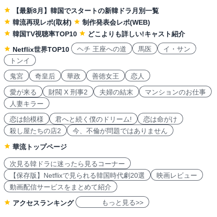
【最新8月】韓国でスタートの新韓ドラ月別一覧
韓流再現レポ(取材)
制作発表会レポ(WEB)
韓国TV視聴率TOP10
どこよりも詳しい!キャスト紹介
ヘチ 王座への道
馬医
イ・サン
Netflix世界TOP10
トンイ
鬼宮
奇皇后
華政
善徳女王
恋人
愛が来る
財閥 X 刑事2
夫婦の結末
マンションのお仕事
人妻キラー
恋は飴模様
君へと続く僕のドリーム!
恋は命がけ
殺し屋たちの店2
今、不倫が問題ではありません
華流トップページ
次見る韓ドラに迷ったら見るコーナー
【保存版】Netflixで見られる韓国時代劇20選
映画レビュー
動画配信サービスをまとめて紹介
もっと見る>>
アクセスランキング