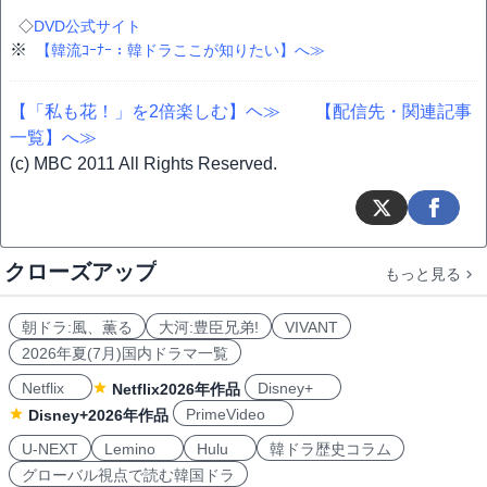
◇
DVD公式サイト
※
【韓流ｺｰﾅｰ：韓ドラここが知りたい】へ≫
【「私も花！」を2倍楽しむ】ヘ≫
【配信先・関連記事
一覧】へ≫
(c) MBC 2011 All Rights Reserved.
クローズアップ
もっと見る
朝ドラ:風、薫る
大河:豊臣兄弟!
VIVANT
2026年夏(7月)国内ドラマ一覧
Netflix
Disney+
Netflix2026年作品
PrimeVideo
Disney+2026年作品
U-NEXT
Lemino
Hulu
韓ドラ歴史コラム
グローバル視点で読む韓国ドラ