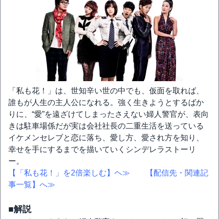
「私も花！」は、世知辛い世の中でも、仮面を取れば、
誰もが人生の主人公になれる。強く生きようとするばか
りに、“愛”を遠ざけてしまったさえない婦人警官が、表向
きは駐車場係だが実は会社社長の二重生活を送っている
イケメンセレブと恋に落ち、愛し方、愛され方を知り、
幸せを手にするまでを描いていくシンデレラストーリ
ー。
【「私も花！」を2倍楽しむ】ヘ≫
【配信先・関連記
事一覧】へ≫
■解説