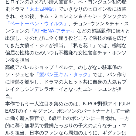
ヒロインのさえない婦人警官を、ペ・ヨンジュン初の歴
史ドラマ
「太王四神記」
でいきなりのヒロイン役に抜擢
され、その後、キム・ミョンミン＆チャン・グンソクの
「ベートーベン・ウィルス」
、チョン･ウソン＆チャ・ス
ンウォンの
「ATHENA-アテナ-」
などの超話題作に続々と
出演し、そのたびに全く違う役どころで演技の幅を広げ
てきた女優イ・ジアが担当。「私も花！」では、極端な
偏屈な性格のためいつも不機嫌な女性警官チャ・ボンソ
ン役を担当。
高級アパレルショップ「ペルケ」のしがない駐車係の
ソ・ジェヒを
「製パン王キム・タック」
では、パン作り
に情熱を燃やし、ドラマの大ヒット共に自身の人気もブ
レイクしシンデレラボーイとなったユン・シユンが担
当。
本作でもう一人注目を集めたのは、K-POP野獣アイドルB
EASTのイ・ギグァン。ボンソンのパートナーとして一緒
に働く新人警官で、6歳年上のボンソンに一目惚れ。一方
的に慕う無邪気で愛嬌たっぷりの子犬のようなチョ・マ
ルを担当。日本のファンなら周知のように、ギグァンは