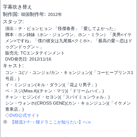
字幕
吹き替え
制作国:
制作年:
韓国
2012年
スタッフ:
演出：チ・ビョンヒョン 「怪傑春香」「愛してよかった」
脚本：ホン姉妹（ホン・ジョンウン、ホン・ミラン）「美男<イケ
メン>ですね」「僕の彼女は九尾狐<クミホ>」「最高の愛～恋はド
ゥグンドゥグン～」
販売元: TCエンタテインメント
DVD発売日: 2012/11/16
キャスト:
コン・ユ(ソ・ユンジェ/カン・キョンジュン)(「コーヒープリンス1
号店」)
イ・ミンジョン(キル・ダラン)(「花より男子」)
ペ・スジ(Miss A)(チャン・マリ)(「ドリームハイ」)
チャン・ヒジン(イ・セヨン)(「スパイミョンウォル」)
シン・ウォンホ(CROSS GENE)(カン・キョンジュン)(「イケメン
青果店」)
◇
DVD公式サイト
※
【韓流ｺｰﾅｰ：韓ドラここが知りたい】へ≫