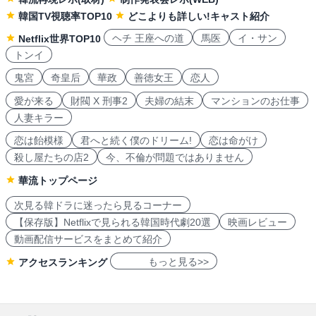
韓国TV視聴率TOP10
どこよりも詳しい!キャスト紹介
ヘチ 王座への道
馬医
イ・サン
Netflix世界TOP10
トンイ
鬼宮
奇皇后
華政
善徳女王
恋人
愛が来る
財閥 X 刑事2
夫婦の結末
マンションのお仕事
人妻キラー
恋は飴模様
君へと続く僕のドリーム!
恋は命がけ
殺し屋たちの店2
今、不倫が問題ではありません
華流トップページ
次見る韓ドラに迷ったら見るコーナー
【保存版】Netflixで見られる韓国時代劇20選
映画レビュー
動画配信サービスをまとめて紹介
もっと見る>>
アクセスランキング