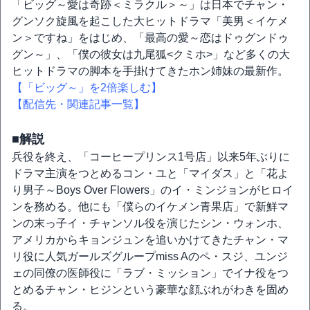
「ビッグ～愛は奇跡＜ミラクル＞～」は日本でチャン・
グンソク旋風を起こした大ヒットドラマ「美男＜イケメ
ン＞ですね」をはじめ、「最高の愛～恋はドゥグンドゥ
グン～」、「僕の彼女は九尾狐<クミホ>」など多くの大
ヒットドラマの脚本を手掛けてきたホン姉妹の最新作。
【「ビッグ～」を2倍楽しむ】
【配信先・関連記事一覧】
■解説
兵役を終え、「コーヒープリンス1号店」以来5年ぶりに
ドラマ主演をつとめるコン・ユと「マイダス」と「花よ
り男子～Boys Over Flowers」のイ・ミンジョンがヒロイ
ンを務める。他にも「僕らのイケメン青果店」で新鮮マ
ンの末っ子イ・チャンソル役を演じたシン・ウォンホ、
アメリカからキョンジュンを追いかけてきたチャン・マ
リ役に人気ガールズグループmiss Aのペ・スジ、ユンジ
ェの同僚の医師役に「ラブ・ミッション」でイナ役をつ
とめるチャン・ヒジンという豪華な顔ぶれがわきを固め
る。