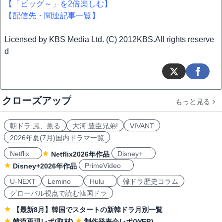
【「ビッグ～」を2倍楽しむ】
【配信先・関連記事一覧】
Licensed by KBS Media Ltd. (C) 2012KBS.All rights reserve
d
クローズアップ
もっと見る
朝ドラ:風、薫る
大河:豊臣兄弟!
VIVANT
2026年夏(7月)国内ドラマ一覧
Netflix
Disney+
Netflix2026年作品
PrimeVideo
Disney+2026年作品
U-NEXT
Lemino
Hulu
韓ドラ歴史コラム
グローバル視点で読む韓国ドラ
【最新8月】韓国でスタートの新韓ドラ月別一覧
韓流再現レポ(取材)
制作発表会レポ(WEB)