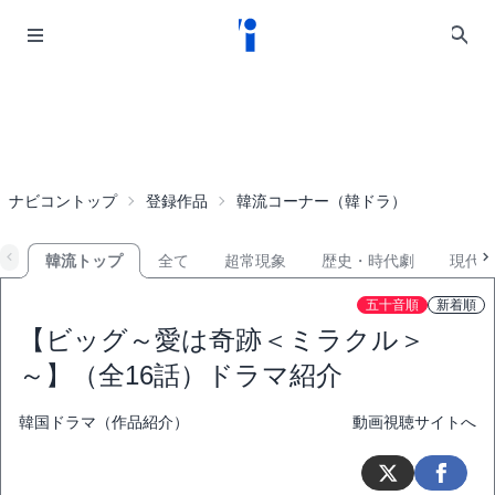
ナビコントップ
登録作品
韓流コーナー（韓ドラ）
韓流トップ
全て
超常現象
歴史・時代劇
現代
五十音順
新着順
【ビッグ～愛は奇跡＜ミラクル＞
～】（全16話）ドラマ紹介
韓国ドラマ（作品紹介）
動画視聴サイトへ