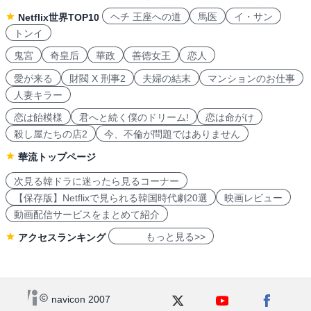
ヘチ 王座への道
馬医
イ・サン
Netflix世界TOP10
トンイ
鬼宮
奇皇后
華政
善徳女王
恋人
愛が来る
財閥 X 刑事2
夫婦の結末
マンションのお仕事
人妻キラー
恋は飴模様
君へと続く僕のドリーム!
恋は命がけ
殺し屋たちの店2
今、不倫が問題ではありません
華流トップページ
次見る韓ドラに迷ったら見るコーナー
【保存版】Netflixで見られる韓国時代劇20選
映画レビュー
動画配信サービスをまとめて紹介
もっと見る>>
アクセスランキング
navicon 2007