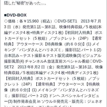
隠した“秘密”があった…。
■DVD-BOX
◇価格：各￥15,960（税込）◇DVD-SET1 2013 年7 月
3 日（水）発売第1 話～第8 話、映像特典収録／5 枚組(本
編ディスク4 枚+特典ディスク1 枚)【初回封入特典】 ポス
トカードセット（5 枚組）／ブックレット（24P）【通常
特典】 アウターケース【特典映像（約６０分)】(1) メイ
キング「パンダさんとハリネズミ」撮影日記 パート１(2)
台本読み～テスト撮影＆テスト版完成映像(3) ビジュアル
撮影風景(4) チャンネルA 放送直前スペシャル番組◇DVD-
SET2 2013 年8 月2 日（金）発売第9 話～第16 話、映像
特典収録／5 枚組(本編ディスク4 枚+特典ディスク1 枚)
【初回封入特典】 ポストカードセット（5 枚組）／ブッ
クレット（24P）【通常特典】 アウターケース【特典映
像（約６０分)】(1) メイキング「パンダさんとハリネズ
ミ」撮影日記 パート２(2) ドンヘ スペシャルインタビュ
ー(3) 制作発表会見 in ソウル※発売元・販売元：ジェネオ