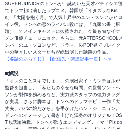
SUPER JUNIORのトンへが、謎めいた天才パティシエ役
でドラマ初出演したラブコメ。韓国版「イタズラなKis
s」「太陽を抱く月」で人気上昇中のユン・スンアがヒロ
イン役。ドンヘの恋のライバル役には、「九家の書（原
題）」でメインキャストに抜擢された、今最も旬なイケ
メン俳優チェ・ジニョク。さらに、元AFTERSCHOOLメ
ンバーのユ・ソヨンなど、ドラマ、K-POP界でブレイク
中の華々しいスターたちが総出演した話題の作品。
【各話のあらすじ】
【配信先・関連記事一覧】へ≫
■解説
「オレのことスキでしょ。」の演出家イ・ミンチョルが
監督を担当し、「私たちの幸せな時間」の監督ソン・ヘ
ソンが製作を務めるなど、実力派スタッフの強力タッグ
が実現！さらに脚本は、ドンヘのドラマデビュー作「大
丈夫、パパの娘だから」を手がけたハン・ジュニョン。
ドンヘのイメージして書き上げた渾身のオリジナル！OS
Tも話題沸騰。ドンヘが歌うエンディングテーマ「Plz do