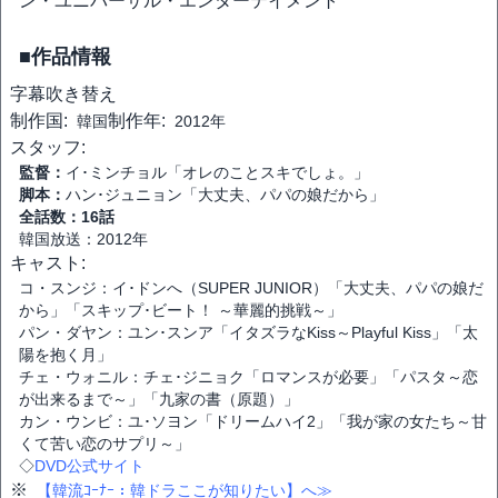
ン・ユニバーサル・エンターテイメント
■作品情報
字幕
吹き替え
制作国:
制作年:
韓国
2012年
スタッフ:
監督：
イ･ミンチョル「オレのことスキでしょ。」
脚本：
ハン･ジュニョン「大丈夫、パパの娘だから」
全話数：16話
韓国放送：2012年
キャスト:
コ・スンジ：イ･ドンへ（SUPER JUNIOR）「大丈夫、パパの娘だ
から」「スキップ･ビート！ ～華麗的挑戦～」
パン・ダヤン：ユン･スンア「イタズラなKiss～Playful Kiss」「太
陽を抱く月」
チェ・ウォニル：チェ･ジニョク「ロマンスが必要」「パスタ～恋
が出来るまで～」「九家の書（原題）」
カン・ウンビ：ユ･ソヨン「ドリームハイ2」「我が家の女たち～甘
くて苦い恋のサプリ～」
◇
DVD公式サイト
※
【韓流ｺｰﾅｰ：韓ドラここが知りたい】へ≫