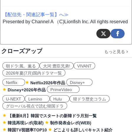
【配信先・関連記事一覧】へ≫
Presented by Channel A （C)Lionfish Inc. All rights reserved
クローズアップ
もっと見る
朝ドラ:風、薫る
大河:豊臣兄弟!
VIVANT
2026年夏(7月)国内ドラマ一覧
Netflix
Disney+
Netflix2026年作品
PrimeVideo
Disney+2026年作品
U-NEXT
Lemino
Hulu
韓ドラ歴史コラム
グローバル視点で読む韓国ドラ
【最新8月】韓国でスタートの新韓ドラ月別一覧
韓流再現レポ(取材)
制作発表会レポ(WEB)
韓国TV視聴率TOP10
どこよりも詳しい!キャスト紹介