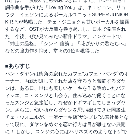
n't」は、一度聴いたら病みつきに！ また、ドンヘ自ら作
詞作曲を手がけた「Loving You」は、キュヒョン、リョ
ウク、イェソンによるボーカルユニットSUPER JUNIOR-
K.R.Y.が熱唱した。チェ・ジニョクも甘いボーカルを披露
するなど、OSTが大反響を巻き起こし、日本で発表され
た「今後、ぜひ見てみたい新作ドラマ」アンケートで、
「紳士の品格」「シンイ-信義-」「花ざかりの君たちへ」
などの強力作を抑え、堂々の1位を獲得した。
■あらすじ
パン・ダヤンは街角の寂れたカフェ“カフェ・パンダ”のオ
ーナー。両親が遺してくれた店を守ろうと奮闘するダヤ
ンは、ある日、世にも美しいケーキを作る謎めいたパテ
ィシエ、コ・スンジと出会う。住み込みで働くことにな
ったスンジと急接近し、なぜかドギマギしてしまうダヤ
ン。さらに、幼い頃からダヤンを思い続けてきた同級生
チェ・ウォニルが、一流ケーキ店“サンノレ”の若社長とな
って現れ、ダヤンをめぐる恋の行方は目が離せない展開
に！ しかし、スンジの心にはハリネズミのようなトゲで