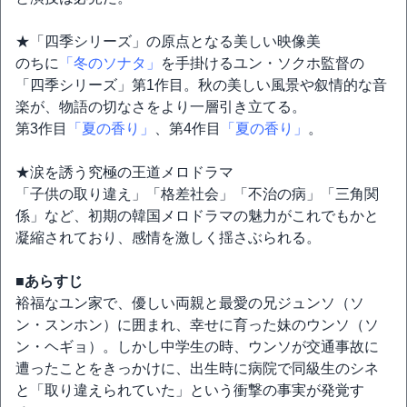
★「四季シリーズ」の原点となる美しい映像美
のちに
「冬のソナタ」
を手掛けるユン・ソクホ監督の
「四季シリーズ」第1作目。秋の美しい風景や叙情的な音
楽が、物語の切なさをより一層引き立てる。
第3作目
「夏の香り」
、第4作目
「夏の香り」
。
★涙を誘う究極の王道メロドラマ
「子供の取り違え」「格差社会」「不治の病」「三角関
係」など、初期の韓国メロドラマの魅力がこれでもかと
凝縮されており、感情を激しく揺さぶられる。
■あらすじ
裕福なユン家で、優しい両親と最愛の兄ジュンソ（ソ
ン・スンホン）に囲まれ、幸せに育った妹のウンソ（ソ
ン・ヘギョ）。しかし中学生の時、ウンソが交通事故に
遭ったことをきっかけに、出生時に病院で同級生のシネ
と「取り違えられていた」という衝撃の事実が発覚す