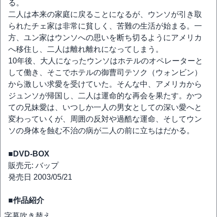
る。
二人は本来の家庭に戻ることになるが、ウンソが引き取
られたチェ家は非常に貧しく、苦難の生活が始まる。一
方、ユン家はウンソへの思いを断ち切るようにアメリカ
へ移住し、二人は離れ離れになってしまう。
10年後、大人になったウンソはホテルのオペレーターと
して働き、そこでホテルの御曹司テソク（ウォンビン）
から激しい求愛を受けていた。そんな中、アメリカから
ジュンソが帰国し、二人は運命的な再会を果たす。かつ
ての兄妹愛は、いつしか一人の男女としての深い愛へと
変わっていくが、周囲の反対や過酷な運命、そしてウン
ソの身体を蝕む不治の病が二人の前に立ちはだかる。
■DVD-BOX
販売元: バップ
発売日 2003/05/21
■作品紹介
字幕
吹き替え