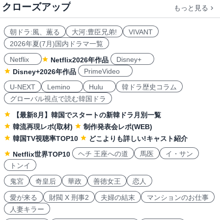
クローズアップ
もっと見る
朝ドラ:風、薫る
大河:豊臣兄弟!
VIVANT
2026年夏(7月)国内ドラマ一覧
Netflix
Disney+
Netflix2026年作品
PrimeVideo
Disney+2026年作品
U-NEXT
Lemino
Hulu
韓ドラ歴史コラム
グローバル視点で読む韓国ドラ
【最新8月】韓国でスタートの新韓ドラ月別一覧
韓流再現レポ(取材)
制作発表会レポ(WEB)
韓国TV視聴率TOP10
どこよりも詳しい!キャスト紹介
ヘチ 王座への道
馬医
イ・サン
Netflix世界TOP10
トンイ
鬼宮
奇皇后
華政
善徳女王
恋人
愛が来る
財閥 X 刑事2
夫婦の結末
マンションのお仕事
人妻キラー