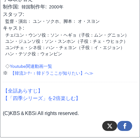
制作国:
制作年:
韓国
2000年
スタッフ:
監督・演出： ユン・ソクホ、脚本： オ・スヨン
キャスト:
チェ/ユン・ウンソ役：ソン・ヘギョ（子役：ムン・グニョン）
ユン・ジュンソ役：ソン・スンホン（子役：チェ・ウヒョク）
ユン/チェ・シネ役：ハン・チェヨン（子役：イ・エジョン）
ハン・テソク役：ウォンビン
◇
Youtube関連動画一覧
※
【韓流ｺｰﾅｰ：韓ドラここが知りたい】へ≫
【全話あらすじ】
【「四季シリーズ」を2倍楽しむ】
(C)KBS＆KBSi All rights reserved.