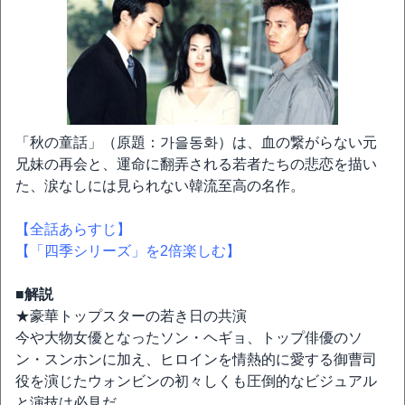
「秋の童話」（原題：가을동화）は、血の繋がらない元
兄妹の再会と、運命に翻弄される若者たちの悲恋を描い
た、涙なしには見られない韓流至高の名作。
【全話あらすじ】
【「四季シリーズ」を2倍楽しむ】
■解説
★豪華トップスターの若き日の共演
今や大物女優となったソン・ヘギョ、トップ俳優のソ
ン・スンホンに加え、ヒロインを情熱的に愛する御曹司
役を演じたウォンビンの初々しくも圧倒的なビジュアル
と演技は必見だ。